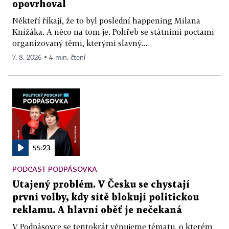
opovrhoval
Někteří říkají, že to byl poslední happening Milana
Knížáka. A něco na tom je. Pohřeb se státními poctami
organizovaný těmi, kterými slavný...
7. 8. 2026 ▪ 4 min. čtení
55:23
PODCAST PODPÁSOVKA
Utajený problém. V Česku se chystají
první volby, kdy sítě blokují politickou
reklamu. A hlavní oběť je nečekaná
V Podpásovce se tentokrát věnujeme tématu, o kterém