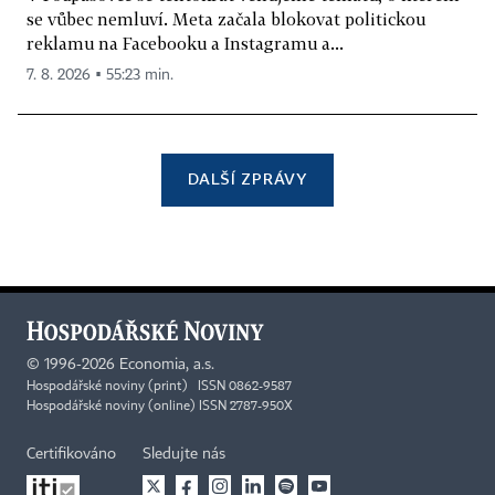
se vůbec nemluví. Meta začala blokovat politickou
reklamu na Facebooku a Instagramu a...
7. 8. 2026 ▪ 55:23 min.
DALŠÍ ZPRÁVY
©
1996-2026
Economia, a.s.
Hospodářské noviny (print) ISSN 0862-9587
Hospodářské noviny (online) ISSN 2787-950X
Certifikováno
Sledujte nás