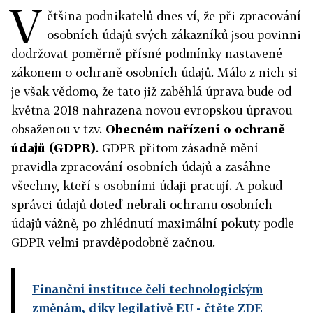
V
ětšina podnikatelů dnes ví, že při zpracování
osobních údajů svých zákazníků jsou povinni
dodržovat poměrně přísné podmínky nastavené
zákonem o ochraně osobních údajů. Málo z nich si
je však vědomo, že tato již zaběhlá úprava bude od
května 2018 nahrazena novou evropskou úpravou
obsaženou v tzv.
Obecném nařízení o ochraně
údajů (GDPR)
. GDPR přitom zásadně mění
pravidla zpracování osobních údajů a zasáhne
všechny, kteří s osobními údaji pracují. A pokud
správci údajů doteď nebrali ochranu osobních
údajů vážně, po zhlédnutí maximální pokuty podle
GDPR velmi pravděpodobně začnou.
Finanční instituce čelí technologickým
změnám, díky legilativě EU
- čtěte ZDE