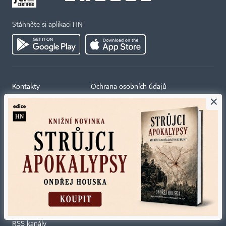
Stáhněte si aplikaci HN
Kontakty
Ochrana osobních údajů
×
Tiráž redakce HN
Prohlášení o cookies
Economia
Nastavení soukromí
Kariéra v HN
Všeobecné smluvní podmínky
Ceník inzerce
Koupit / darovat předplatné
Eventy
Newslettery
RSS kanály