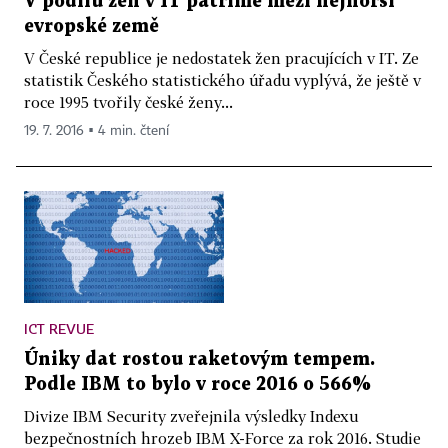
V podílu žen v IT patříme mezi nejhorší
evropské země
V České republice je nedostatek žen pracujících v IT. Ze
statistik Českého statistického úřadu vyplývá, že ještě v
roce 1995 tvořily české ženy...
19. 7. 2016 ▪ 4 min. čtení
ICT REVUE
Úniky dat rostou raketovým tempem.
Podle IBM to bylo v roce 2016 o 566%
Divize IBM Security zveřejnila výsledky Indexu
bezpečnostních hrozeb IBM X-Force za rok 2016. Studie