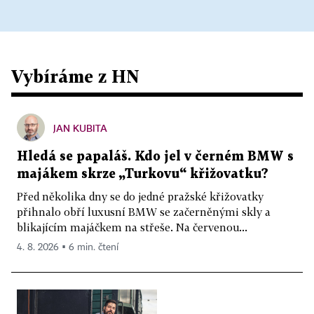
Vybíráme z HN
JAN KUBITA
Hledá se papaláš. Kdo jel v černém BMW s
majákem skrze „Turkovu“ křižovatku?
Před několika dny se do jedné pražské křižovatky
přihnalo obří luxusní BMW se začerněnými skly a
blikajícím majáčkem na střeše. Na červenou...
4. 8. 2026 ▪ 6 min. čtení