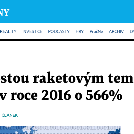
REALITY
INVESTICE
PODCASTY
HRY
PročNe
ARCHIV
D
ostou raketovým tem
v roce 2016 o 566%
 ČLÁNEK