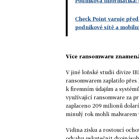
Podniková informatika: 
Check Point varuje pře
podnikové sítě a mobilní
Více ransomwaru znamená
V jiné loňské studii divize I
ransomwarem zaplatilo přes 
k firemním údajům a systémů
využívající ransomware za pr
zaplaceno 209 milionů dolarů
minulý rok mohli malwarem v
Vidina zisku a rostoucí ocho
odvahu uskutečnit dvojnáso