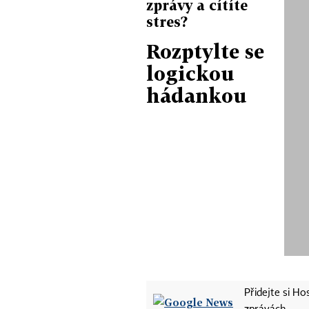
zprávy a cítíte
stres?
Rozptylte se
logickou
hádankou
Přidejte si H