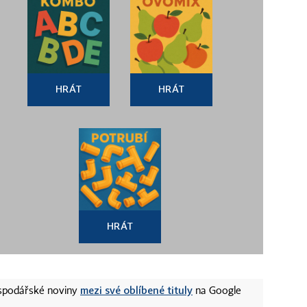
HRÁT
HRÁT
HRÁT
mezi své oblíbené tituly
ospodářské noviny
na Google