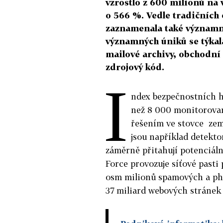
vzrostlo z 600 milionů na v
o 566 %. Vedle tradičních o
zaznamenala také významný
významných úniků se týkala
mailové archivy, obchodní
zdrojový kód.
I
ndex bezpečnostních 
než 8 000 monitorova
řešením ve stovce zemí
jsou například detekt
záměrně přitahují potenciální
Force provozuje síťové pasti
osm milionů spamových a phi
37 miliard webových stránek 