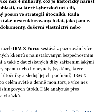
íce než 4 miliardy, což je historický nárůst
blastí, na které kyberzločinci cílí,
 posun ve strategii útočníků. Řada
 také nestrukturovaných dat, jako jsou e-
 dokumenty, duševní vlastnictví nebo
hrozeb
IBM X-Force
sestává z pozorování více
ných klientů s nainstalovaným bezpečnostním
 a také z dat získaných díky zařízením jakými
ory spamu nebo honeynety (systémy, které
 útočníky a sledují jejich počínání). IBM X-
 po celém světě a denně monitoruje více než
shingových útoků. Dále analyzuje přes
a obrázků.