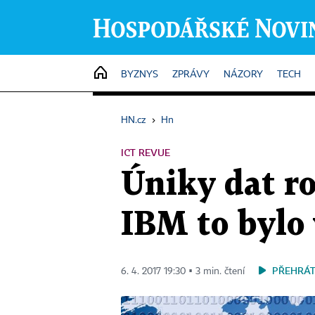
HOME
BYZNYS
ZPRÁVY
NÁZORY
TECH
HN.cz
›
Hn
ICT REVUE
Úniky dat r
IBM to bylo 
PŘEHRÁT
6. 4. 2017 19:30 ▪ 3 min. čtení