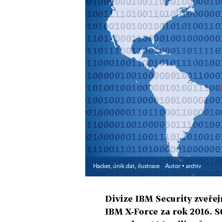
Hacker, únik dat, ilustrace
Autor ▪
archiv
Divize IBM Security zveře
IBM X-Force za rok 2016. S