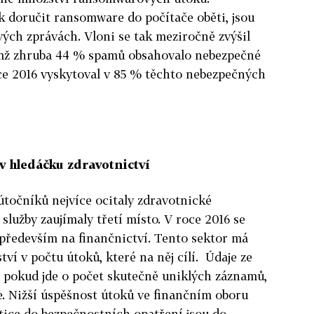
k doručit ransomware do počítače oběti, jsou
ých zprávách. Vloni se tak meziročně zvýšil
mž zhruba 44 % spamů obsahovalo nebezpečné
ce 2016 vyskytoval v 85 % těchto nebezpečných
 v hledáčku zdravotnictví
točníků nejvíce ocitaly zdravotnické
služby zaujímaly třetí místo. V roce 2016 se
 především na finančnictví. Tento sektor má
ví v počtu útoků, které na něj cílí. Údaje ze
že pokud jde o počet skutečně uniklých záznamů,
ce. Nižší úspěšnost útoků ve finančním oboru
stice do bezpečnostních opatření jsou do