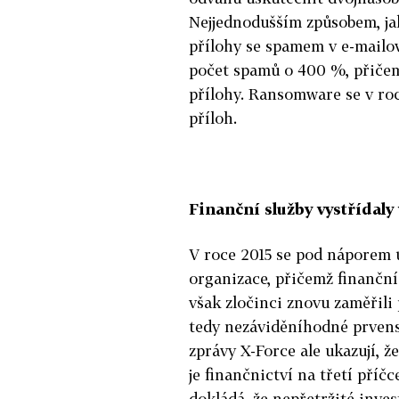
Nejjednodušším způsobem, ja
přílohy se spamem v e-mailov
počet spamů o 400 %, přiče
přílohy. Ransomware se v ro
příloh.
Finanční služby vystřídaly
V roce 2015 se pod náporem ú
organizace, přičemž finanční 
však zločinci znovu zaměřili
tedy nezáviděníhodné prvenst
zprávy X-Force ale ukazují, 
je finančnictví na třetí příč
dokládá, že nepřetržité inve