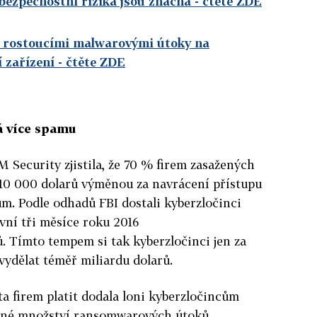
bezpečnostní rizika jsou značná
- čtěte ZDE
d rostoucími malwarovými útoky na
 zařízení
- čtěte ZDE
 více spamu
BM Security zjistila, že 70 % firem zasažených
10 000 dolarů výměnou za navrácení přístupu
m. Podle odhadů FBI dostali kyberzločinci
vní tři měsíce roku 2016
. Tímto tempem si tak kyberzločinci jen za
ydělat téměř miliardu dolarů.
ta firem platit dodala loni kyberzločincům
bné množství ransomwarových útoků.