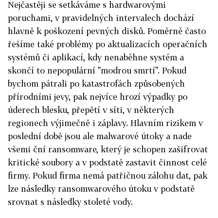
Nejčastěji se setkáváme s hardwarovými
poruchami, v pravidelných intervalech dochází
hlavně k poškození pevných disků. Poměrně často
řešíme také problémy po aktualizacích operačních
systémů či aplikací, kdy nenaběhne systém a
skončí to nepopulární "modrou smrtí". Pokud
bychom pátrali po katastrofách způsobených
přírodními jevy, pak nejvíce hrozí výpadky po
úderech blesku, přepětí v síti, v některých
regionech výjimečně i záplavy. Hlavním rizikem v
poslední době jsou ale malwarové útoky a nade
všemi ční ransomware, který je schopen zašifrovat
kritické soubory a v podstatě zastavit činnost celé
firmy. Pokud firma nemá patřičnou zálohu dat, pak
lze následky ransomwarového útoku v podstatě
srovnat s následky stoleté vody.