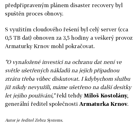
předpřipraveným plánem disaster recovery byl
spuštěn proces obnovy.
S využitím cloudového řešení byl celý server (cca
0,5 TB dat) obnoven za 3,5 hodiny a veškerý provoz
Armaturky Krnov mohl pokračovat.
"O vynaložené investici na ochranu dat není ve
světle ušetřených nákladů na jejich případnou
ztrátu třeba vůbec diskutovat. I kdybychom službu
již nikdy nevyužili, máme ušetřeno na další desítky
let jejího používání,"
řekl tehdy
Miloš Kostolány
,
generální ředitel společnosti
Armaturka Krnov
.
Autor je
ředitel Zebra Systems.