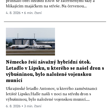
přihnalo obří luxusní BMW se začerněnými skly a
blikajícím majáčkem na střeše. Na červenou...
4. 8. 2026 ▪ 6 min. čtení
Německo řeší závažný hybridní útok.
Letadlo v Lipsku, u kterého se našel dron s
výbušninou, bylo naložené vojenskou
municí
Ukrajinské letadlo Antonov, u kterého zaměstnanci
letiště Lipsko/Halle našli v noci na středu dron s
výbušninou, bylo naložené vojenskou municí....
6. 8. 2026 ▪ 3 min. čtení