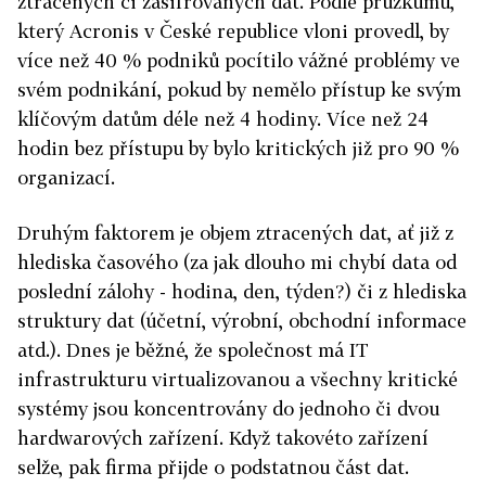
ztracených či zašifrovaných dat. Podle průzkumu,
který Acronis v České republice vloni provedl, by
více než 40 % podniků pocítilo vážné problémy ve
svém podnikání, pokud by nemělo přístup ke svým
klíčovým datům déle než 4 hodiny. Více než 24
hodin bez přístupu by bylo kritických již pro 90 %
organizací.
Druhým faktorem je objem ztracených dat, ať již z
hlediska časového (za jak dlouho mi chybí data od
poslední zálohy - hodina, den, týden?) či z hlediska
struktury dat (účetní, výrobní, obchodní informace
atd.). Dnes je běžné, že společnost má IT
infrastrukturu virtualizovanou a všechny kritické
systémy jsou koncentrovány do jednoho či dvou
hardwarových zařízení. Když takovéto zařízení
selže, pak firma přijde o podstatnou část dat.