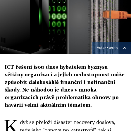
Autor ▪
archiv
ICT řešení jsou dnes hybatelem byznysu
většiny organizací a jejich nedostupnost může
způsobit dalekosáhlé finanční i nefinanční
škody. Ne náhodou je dnes v mnoha
organizacích právě problematika obnovy po
havárii velmi aktuálním tématem.
K
dyž se přeloží disaster recovery doslova,
tedy jako "obnova po katastrofě", tak si