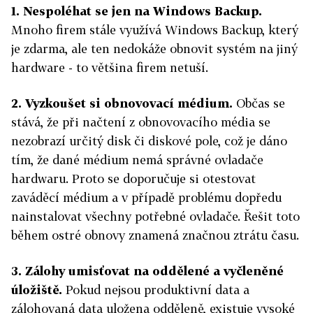
1.
Nespoléhat se jen na Windows Backup.
Mnoho firem stále využívá Windows Backup, který
je zdarma, ale ten nedokáže obnovit systém na jiný
hardware - to většina firem netuší.
2.
Vyzkoušet si obnovovací médium.
Občas se
stává, že při načtení z obnovovacího média se
nezobrazí určitý disk či diskové pole, což je dáno
tím, že dané médium nemá správné ovladače
hardwaru. Proto se doporučuje si otestovat
zaváděcí médium a v případě problému dopředu
nainstalovat všechny potřebné ovladače. Řešit toto
během ostré obnovy znamená značnou ztrátu času.
3.
Zálohy umisťovat na oddělené a vyčleněné
úložiště.
Pokud nejsou produktivní data a
zálohovaná data uložena odděleně, existuje vysoké