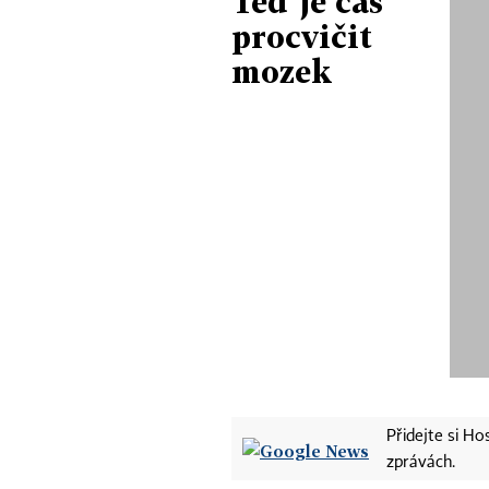
Teď je čas
procvičit
mozek
Přidejte si H
zprávách.