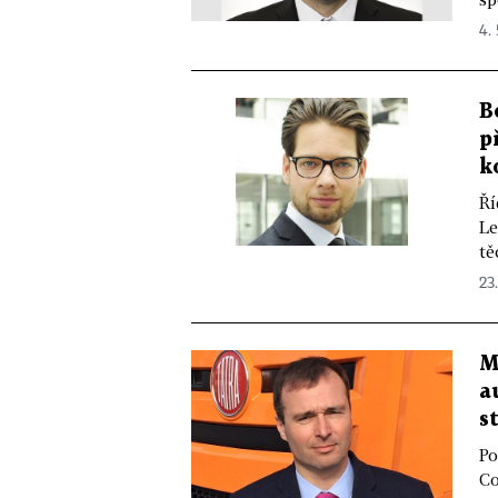
4. 
B
p
k
Ří
Le
tě
23.
M
a
s
Po
Co