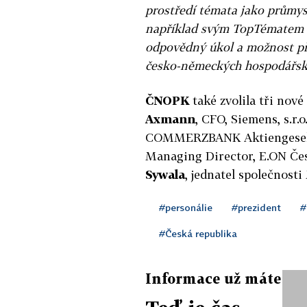
prostředí témata jako průmysl
například svým TopTématem In
odpovědný úkol a možnost př
česko-německých hospodářský
ČNOPK
také zvolila tři nov
Axmann
, CFO, Siemens, s.r.o
COMMERZBANK Aktiengesells
Managing Director, E.ON Česk
Sywala
, jednatel společnosti
#personálie
#prezident
#
#Česká republika
Informace už máte