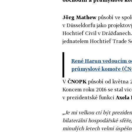
Jörg Mathew
působí ve spo
v Düsseldorfu jako projektov
Hochtief Civil v Drážďanech.
jednatelem Hochtief Trade S
René Harun vedoucím od
průmyslové komoře (Č
V
ČNOPK
působí od května 2
Koncem roku 2016 se stal vi
v prezidentské funkci
Axela
„Je mi velkou ctí být prezide
bilaterální hospodářské sféře,
minulých letech velmi úspěšn