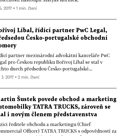
5. 2017 ▪ 1 min. čtení
ořivoj Líbal, řídící partner PwC Legal,
ředsedou Česko-portugalské obchodní
omory
dící partner mezinárodní advokátní kanceláře PwC
gal pro Českou republiku Bořivoj Líbal se stal v
chto dnech předsedou Česko-portugalské...
 3. 2017 ▪ 2 min. čtení
artin Šustek povede obchod a marketing
utomobilky TATRA TRUCKS, zároveň se
tal i novým členem představenstva
zici ředitele obchodu a marketingu (Chief
mmercial Officer) TATRA TRUCKS s odpovědností za