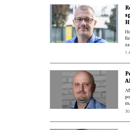
R
s
H
Ho
fi
za
1. 
P
A
AN
po
ma
30.