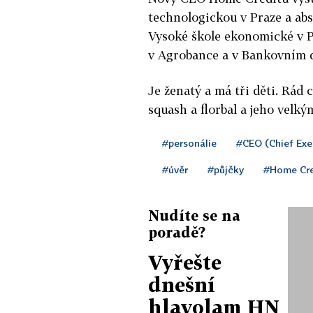
technologickou v Praze a ab
Vysoké škole ekonomické v P
v Agrobance a v Bankovním 
Je ženatý a má tři děti. Rád 
squash a florbal a jeho velký
#personálie
#CEO (Chief Exec
#úvěr
#půjčky
#Home Cre
Nudíte se na
poradě?
Vyřešte
dnešní
hlavolam HN