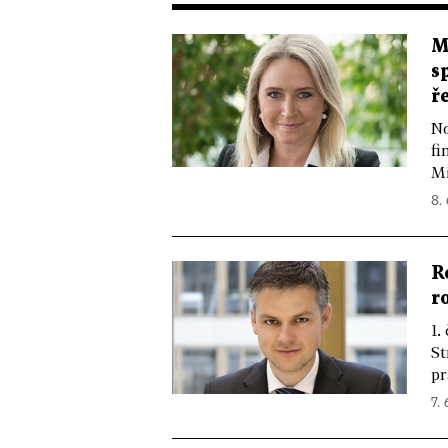
M
s
ř
No
fi
Mi
8. 
R
r
1.
St
pr
7. 