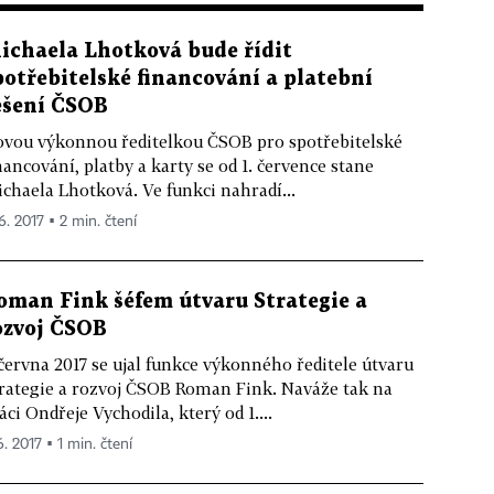
ichaela Lhotková bude řídit
potřebitelské financování a platební
ešení ČSOB
vou výkonnou ředitelkou ČSOB pro spotřebitelské
nancování, platby a karty se od 1. července stane
chaela Lhotková. Ve funkci nahradí...
6. 2017 ▪ 2 min. čtení
oman Fink šéfem útvaru Strategie a
ozvoj ČSOB
 června 2017 se ujal funkce výkonného ředitele útvaru
rategie a rozvoj ČSOB Roman Fink. Naváže tak na
áci Ondřeje Vychodila, který od 1....
6. 2017 ▪ 1 min. čtení