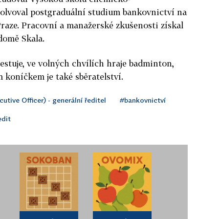
solvoval postgraduální studium bankovnictví na
raze. Pracovní a manažerské zkušenosti získal
domě Skala.
cestuje, ve volných chvílích hraje badminton,
m koníčkem je také sběratelství.
utive Officer) - generální ředitel
#bankovnictví
dit