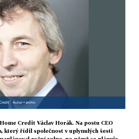
 Credit
Autor ▪
archiv
 Home Credit Václav Horák. Na postu CEO
 který řídil společnost v uplynulých šesti
i naplánoval roční volno, po němž se plánuje