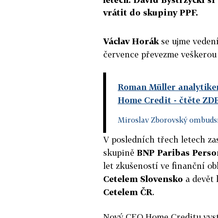
vrátit do skupiny PPF.
Václav Horák
se ujme veden
července převezme veškerou 
Roman Müller analytikem
Home Credit
- čtěte ZD
Miroslav Zborovský ombuds
V posledních třech letech zas
skupině
BNP Paribas Perso
let zkušeností ve finanční ob
Cetelem Slovensko
a devět 
Cetelem ČR
.
Nový CEO Home Creditu vyst