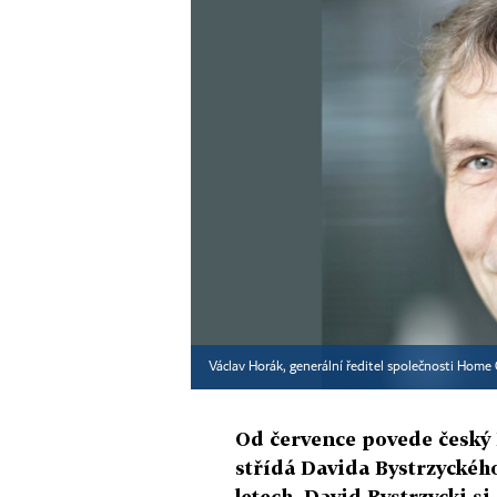
Václav Horák, generální ředitel společnosti Home
Od července povede český
střídá Davida Bystrzyckého,
letech. David Bystrzycki s