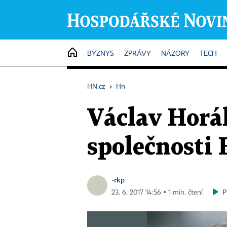
HOME
BYZNYS
ZPRÁVY
NÁZORY
TECH
HN.cz
›
Hn
Václav Horá
společnosti
-rkp
P
23. 6. 2017 14:56 ▪ 1 min. čtení