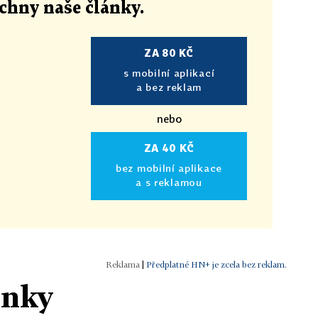
echny naše články
.
ZA 80 KČ
s mobilní aplikací
a bez reklam
nebo
ZA 40 KČ
bez mobilní aplikace
a s reklamou
|
Předplatné HN+ je zcela bez reklam.
ánky