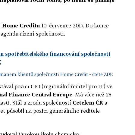
í
Home Creditu
10. července 2017. Do konce
agendu řízení společnosti.
 spotřebitelského financování společnosti
E
manem klientů společnosti Home Credit
- čtěte ZDE
tával pozici CIO (regionální ředitel pro IT) ve
nal Finance Central Europe
. Má více než 25
lasti. Stál u zrodu společností
Cetelem ČR
a
let působil na pozici generálního ředitele
udoval Vysokou školu chemicko-