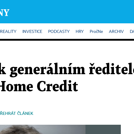
REALITY
INVESTICE
PODCASTY
HRY
PročNe
ARCHIV
D
k generálním ředite
 Home Credit
ŘEHRÁT ČLÁNEK