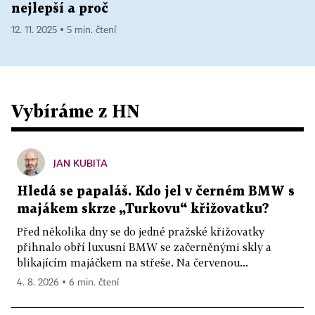
nejlepší a proč
12. 11. 2025 ▪ 5 min. čtení
Vybíráme z HN
JAN KUBITA
Hledá se papaláš. Kdo jel v černém BMW s
majákem skrze „Turkovu“ křižovatku?
Před několika dny se do jedné pražské křižovatky
přihnalo obří luxusní BMW se začerněnými skly a
blikajícím majáčkem na střeše. Na červenou...
4. 8. 2026 ▪ 6 min. čtení