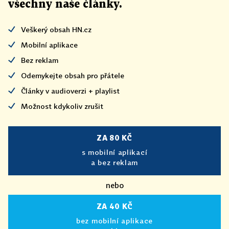
všechny naše články
.
Veškerý obsah HN.cz
Mobilní aplikace
Bez reklam
Odemykejte obsah pro přátele
Články v audioverzi + playlist
Možnost kdykoliv zrušit
ZA 80 KČ
s mobilní aplikací
a bez reklam
nebo
ZA 40 KČ
bez mobilní aplikace