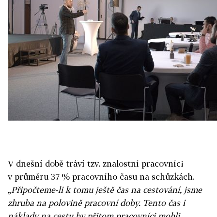
V dnešní době tráví tzv. znalostní pracovníci
v průměru 37 % pracovního času na schůzkách.
„
Připočteme-li k tomu ještě čas na cestování, jsme
zhruba na polovině pracovní doby. Tento čas i
náklady na cestu by přitom pracovníci mohli