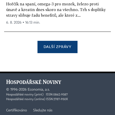
Hořčík na spaní, omega-3 pro mozek, železo proti
únavě a kreatin dnes skoro na všechno. Trh s doplňky
stravy slibuje řadu benefitů, ale které z...
6. 8. 2026 ▪ 16:13 min.
DALŠÍ ZPRÁVY
©
1996-2026
Economia, a.s.
Hospodářské noviny (print) ISSN 0862-9587
Hospodářské noviny (online) ISSN 2787-950X
Certifikováno
Sledujte nás