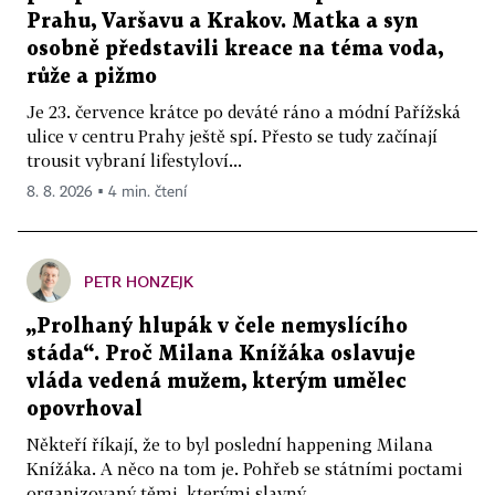
Prahu, Varšavu a Krakov. Matka a syn
osobně představili kreace na téma voda,
růže a pižmo
Je 23. července krátce po deváté ráno a módní Pařížská
ulice v centru Prahy ještě spí. Přesto se tudy začínají
trousit vybraní lifestyloví...
8. 8. 2026 ▪ 4 min. čtení
PETR HONZEJK
„Prolhaný hlupák v čele nemyslícího
stáda“. Proč Milana Knížáka oslavuje
vláda vedená mužem, kterým umělec
opovrhoval
Někteří říkají, že to byl poslední happening Milana
Knížáka. A něco na tom je. Pohřeb se státními poctami
organizovaný těmi, kterými slavný...