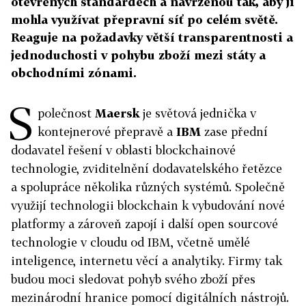
otevřených standardech a navrženou tak, aby ji
mohla využívat přepravní síť po celém světě.
Reaguje na požadavky větší transparentnosti a
jednoduchosti v pohybu zboží mezi státy a
obchodními zónami.
S
polečnost
Maersk
je světová jednička v
kontejnerové přepravě a
IBM
zase přední
dodavatel řešení v oblasti blockchainové
technologie, zviditelnění dodavatelského řetězce
a spolupráce několika různých systémů. Společně
využijí technologii blockchain k vybudování nové
platformy a zároveň zapojí i další open sourcové
technologie v cloudu od IBM, včetně umělé
inteligence, internetu věcí a analytiky. Firmy tak
budou moci sledovat pohyb svého zboží přes
mezinárodní hranice pomocí digitálních nástrojů.