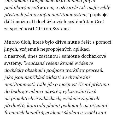
Outlookem, Google kalendářem nebo jiným
podnikovým softwarem, a uživatelé tak mají rychlý
přístup k plánovaným nepřítomnostem,"
popisuje
další možnosti docházkových systémů Jan Gřeš
ze společnosti Giriton Systems.
Mnoho úloh, které bylo dříve nutné řešit s pomocí
jiných, vzájemně nepropojených aplikací
a nástrojů, dnes zastanou i samotné docházkové
systémy.
"Současná řešení kromě evidence
docházky obsahují i podporu workflow procesů,
jako jsou například žádosti a schvalování
nepřítomností. Dále jde o možnost řízení přístupu
do budov, evidenci návštěv, vykazování časů
na projektech či zakázkách, evidenci zápůjček
předmětů, kontrolu plnění podmínek na přiznání
firemních benefitů, evidenci školení a vzdělávání