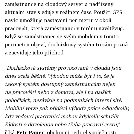
zaměstnance na cloudový server a nadřízený
aktuální stav sleduje v reálném čase. Použití GPS
navíc umožňuje nastavení perimetru v okolí
pracovišť, která zaměstnanci v terénu navštěvují.
Když se zaměstnanec se svým mobilem v tomto
perimetru objeví, docházkový systém to sám pozná
a zaeviduje jeho příchod.
"Docházkové systémy provozované v cloudu jsou
dnes zcela běžné. Výhodou může být i to, že je
takový systém dostupný zaměstnancům nejen
na pracovišti nebo z domova, ale i na dalších
pobočkách, nezávisle na podmínkách interní sítě.
Mobilní verze pak přidává výhody práce odkudkoliv,
kdy vedoucí pracovníci mohou kdykoliv schválit
žádosti o dovolenou nebo třeba pracovní cestu,"
říká
Petr Panec
, obchodní ředitel společnosti