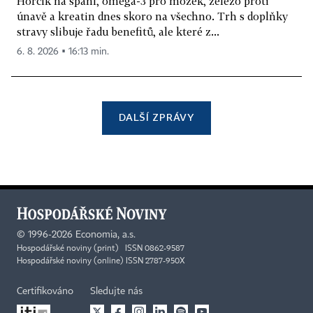
Hořčík na spaní, omega-3 pro mozek, železo proti
únavě a kreatin dnes skoro na všechno. Trh s doplňky
stravy slibuje řadu benefitů, ale které z...
6. 8. 2026 ▪ 16:13 min.
DALŠÍ ZPRÁVY
©
1996-2026
Economia, a.s.
Hospodářské noviny (print) ISSN 0862-9587
Hospodářské noviny (online) ISSN 2787-950X
Certifikováno
Sledujte nás