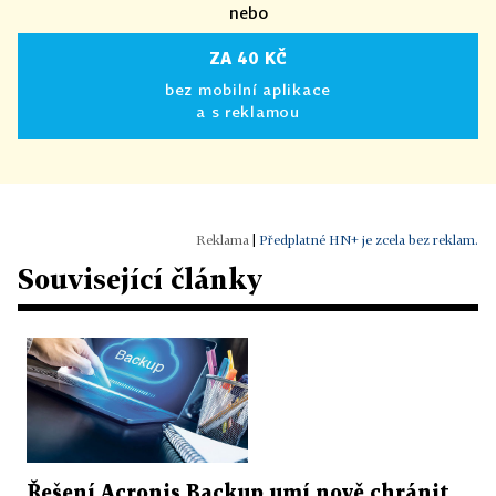
nebo
ZA 40 KČ
bez mobilní aplikace
a s reklamou
|
Předplatné HN+ je zcela bez reklam.
Související články
Řešení Acronis Backup umí nově chránit