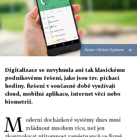
Autor ▪
Giriton Systems
Digitalizace se nevyhnula ani tak klasickému
podnikovému řešení, jako jsou tzv. píchací
hodiny. Řešení v současné době využívají
cloud, mobilní aplikace, internet věcí nebo
biometrii.
M
oderní docházkové systémy dnes musí
zvládnout mnohem více, než jen
zkontrolovat přítomnost zaměstnanců ve firmě