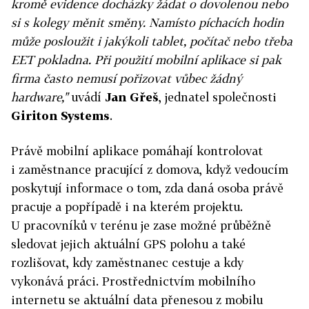
kromě evidence docházky žádat o dovolenou nebo
si s kolegy měnit směny. Namísto píchacích hodin
může posloužit i jakýkoli tablet, počítač nebo třeba
EET pokladna. Při použití mobilní aplikace si pak
firma často nemusí pořizovat vůbec žádný
hardware,"
uvádí
Jan Gřeš
, jednatel společnosti
Giriton Systems
.
Právě mobilní aplikace pomáhají kontrolovat
i zaměstnance pracující z domova, když vedoucím
poskytují informace o tom, zda daná osoba právě
pracuje a popřípadě i na kterém projektu.
U pracovníků v terénu je zase možné průběžně
sledovat jejich aktuální GPS polohu a také
rozlišovat, kdy zaměstnanec cestuje a kdy
vykonává práci. Prostřednictvím mobilního
internetu se aktuální data přenesou z mobilu