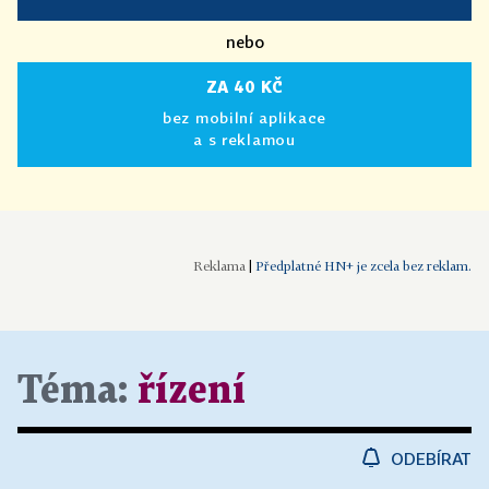
nebo
ZA 40 KČ
bez mobilní aplikace
a s reklamou
|
Předplatné HN+ je zcela bez reklam.
Téma:
řízení
ODEBÍRAT