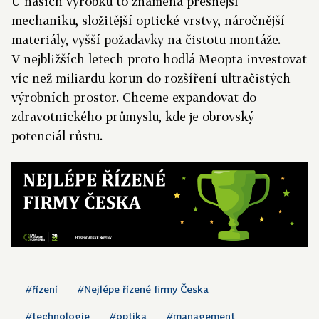
U našich výrobků to znamená přesnější
mechaniku, složitější optické vrstvy, náročnější
materiály, vyšší požadavky na čistotu montáže.
V nejbližších letech proto hodlá Meopta investovat
víc než miliardu korun do rozšíření ultračistých
výrobních prostor. Chceme expandovat do
zdravotnického průmyslu, kde je obrovský
potenciál růstu.
#řízení
#Nejlépe řízené firmy Česka
#technologie
#optika
#management