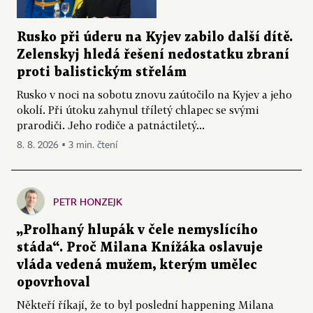
Rusko při úderu na Kyjev zabilo další dítě.
Zelenskyj hledá řešení nedostatku zbraní
proti balistickým střelám
Rusko v noci na sobotu znovu zaútočilo na Kyjev a jeho
okolí. Při útoku zahynul tříletý chlapec se svými
prarodiči. Jeho rodiče a patnáctiletý...
8. 8. 2026 ▪ 3 min. čtení
PETR HONZEJK
„Prolhaný hlupák v čele nemyslícího
stáda“. Proč Milana Knížáka oslavuje
vláda vedená mužem, kterým umělec
opovrhoval
Někteří říkají, že to byl poslední happening Milana