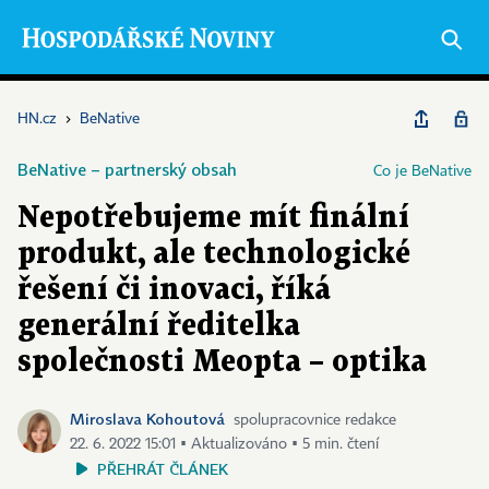
HN.cz
›
BeNative
BeNative – partnerský obsah
Co je BeNative
Nepotřebujeme mít finální
produkt, ale technologické
řešení či inovaci, říká
generální ředitelka
společnosti Meopta – optika
Miroslava Kohoutová
spolupracovnice redakce
22. 6. 2022 15:01 ▪ Aktualizováno ▪ 5 min. čtení
PŘEHRÁT ČLÁNEK