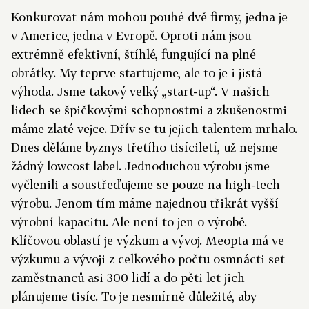
Konkurovat nám mohou pouhé dvě firmy, jedna je
v Americe, jedna v Evropě. Oproti nám jsou
extrémně efektivní, štíhlé, fungující na plné
obrátky. My teprve startujeme, ale to je i jistá
výhoda. Jsme takový velký „start-up“. V našich
lidech se špičkovými schopnostmi a zkušenostmi
máme zlaté vejce. Dřív se tu jejich talentem mrhalo.
Dnes děláme byznys třetího tisíciletí, už nejsme
žádný lowcost label. Jednoduchou výrobu jsme
vyčlenili a soustřeďujeme se pouze na high-tech
výrobu. Jenom tím máme najednou třikrát vyšší
výrobní kapacitu. Ale není to jen o výrobě.
Klíčovou oblastí je výzkum a vývoj. Meopta má ve
výzkumu a vývoji z celkového počtu osmnácti set
zaměstnanců asi 300 lidí a do pěti let jich
plánujeme tisíc. To je nesmírně důležité, aby