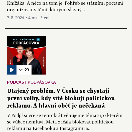
Knížáka. A něco na tom je. Pohřeb se státními poctami
organizovaný těmi, kterými slavný...
7. 8. 2026 ▪ 4 min. čtení
55:23
PODCAST PODPÁSOVKA
Utajený problém. V Česku se chystají
první volby, kdy sítě blokují politickou
reklamu. A hlavní oběť je nečekaná
V Podpásovce se tentokrát věnujeme tématu, o kterém
se vůbec nemluví. Meta začala blokovat politickou
reklamu na Facebooku a Instagramu a...