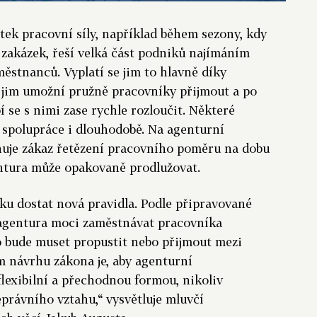
tek pracovní síly, například během sezony, kdy
zakázek, řeší velká část podniků najímáním
ěstnanců. Vyplatí se jim to hlavně díky
rá jim umožní pružně pracovníky přijmout a po
 se s nimi zase rychle rozloučit. Některé
o spolupráce i dlouhodobě. Na agenturní
huje zákaz řetězení pracovního poměru na dobu
entura může opakovaně prodlužovat.
ku dostat nová pravidla. Podle připravované
agentura moci zaměstnávat pracovníka
o bude muset propustit nebo přijmout mezi
 návrhu zákona je, aby agenturní
lexibilní a přechodnou formou, nikoliv
rávního vztahu,“ vysvětluje mluvčí