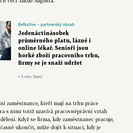
ích věcí Jakub Augusta.
BeNative – partnerský obsah
Jedenáctinásobek
průměrného platu, lázně i
online lékař. Senioři jsou
horké zboží pracovního trhu,
firmy se je snaží udržet
▪ 5 min. čtení
ní zaměstnance, kteří mají na trhu práce
ra s nimi totiž uzavírá pracovněprávní vztah
ělení. Když se firma, kde zaměstnanec pracuje,
asně ukončit, může dojít k situaci, kdy je