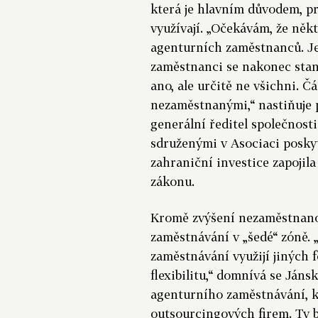
která je hlavním důvodem, p
využívají. „Očekávám, že něk
agenturních zaměstnanců. Je 
zaměstnanci se nakonec sta
ano, ale určitě ne všichni. Čá
nezaměstnanými,“ nastiňuje 
generální ředitel společnost
sdruženými v Asociaci poskyt
zahraniční investice zapoji
zákonu.
Kromě zvýšení nezaměstnanost
zaměstnávání v „šedé“ zóně.
zaměstnávání využijí jiných 
flexibilitu,“ domnívá se Jáns
agenturního zaměstnávání, k
outsourcingových firem. Ty b