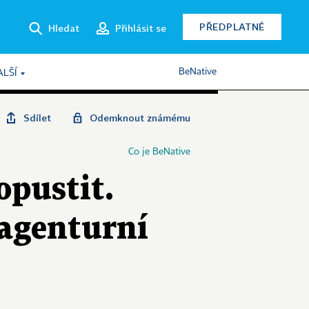
PŘEDPLATNÉ
Hledat
Přihlásit se
BeNative
ALŠÍ
Sdílet
Odemknout známému
Co je BeNative
opustit.
 agenturní