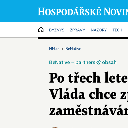
HOME
BYZNYS
ZPRÁVY
NÁZORY
TECH
HN.cz
›
BeNative
BeNative – partnerský obsah
Po třech let
Vláda chce z
zaměstnává