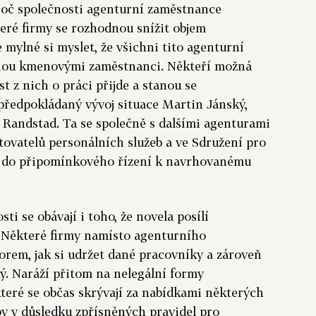
roč společnosti agenturní zaměstnance
teré firmy se rozhodnou snížit objem
mylné si myslet, že všichni tito agenturní
nou kmenovými zaměstnanci. Někteří možná
st z nich o práci přijde a stanou se
předpokládaný vývoj situace Martin Jánský,
i Randstad. Ta se společně s dalšími agenturami
ovatelů personálních služeb a ve Sdružení pro
la do připomínkového řízení k navrhovanému
i se obávají i toho, že novela posílí
 „Některé firmy namísto agenturního
forem, jak si udržet dané pracovníky a zároveň
ký. Naráží přitom na nelegální formy
teré se občas skrývají za nabídkami některých
y v důsledku zpřísněných pravidel pro