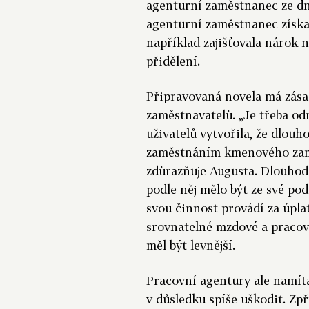
agenturní zaměstnanec ze dn
agenturní zaměstnanec získal
například zajišťovala nárok
přidělení.
Připravovaná novela má zása
zaměstnavatelů. „Je třeba od
uživatelů vytvořila, že dlouh
zaměstnáním kmenového zamě
zdůrazňuje Augusta. Dlouho
podle něj mělo být ze své po
svou činnost provádí za úpla
srovnatelné mzdové a praco
měl být levnější.
Pracovní agentury ale namít
v důsledku spíše uškodit. Zpří