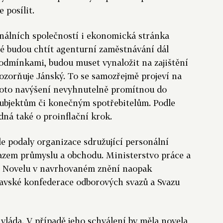
 posílit.
onálních společností i ekonomická stránka
ré budou chtít agenturní zaměstnávání dál
odmínkami, budou muset vynaložit na zajištění
pozorňuje Jánský. To se samozřejmě projeví na
 toto navýšení nevyhnutelně promítnou do
subjektům či konečným spotřebitelům. Podle
dná také o proinflační krok.
e podaly organizace sdružující personální
vazem průmyslu a obchodu. Ministerstvo práce a
lo. Novelu v navrhovaném znění naopak
avské konfederace odborových svazů a Svazu
vláda. V případě jeho schválení by měla novela