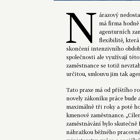
N
árazový nedosta
má firma hodně 
agenturních zam
flexibilitě, kte
skončení intenzivního období
společnosti ale využívají tét
zaměstnance se totiž nevzta
určitou, smlouvu jim tak ag
Tato praxe má od příštího ro
novely zákoníku práce bude 
maximálně tři roky a poté h
kmenové zaměstnance. „Cílem
zaměstnávání bylo skutečně f
náhražkou běžného pracovněp