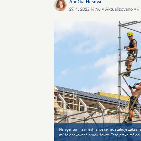
Anežka Hesová
27. 4. 2023 14:46 ▪ Aktualizováno ▪ 4 
Na agenturní zaměstnance se nevztahuje zákaz ř
může opakovaně prodlužovat. Tato praxe má od př