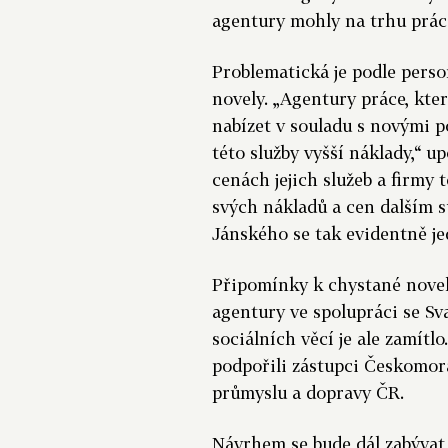
agentury mohly na trhu práce
Problematická je podle pers
novely. „Agentury práce, kte
nabízet v souladu s novými p
této služby vyšší náklady,“ u
cenách jejich služeb a firmy
svých nákladů a cen dalším 
Jánského se tak evidentně je
Připomínky k chystané novel
agentury ve spolupráci se S
sociálních věcí je ale zamít
podpořili zástupci Českomor
průmyslu a dopravy ČR.
Návrhem se bude dál zabývat 