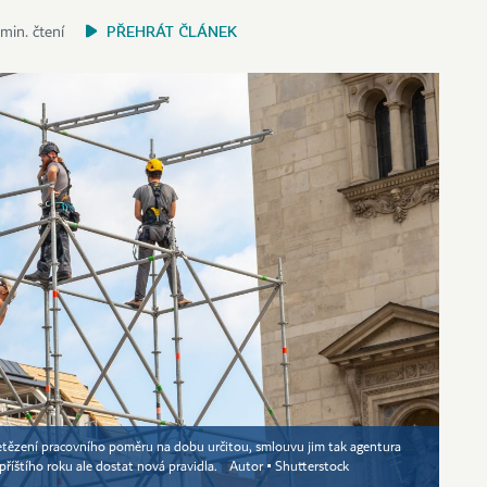
PŘEHRÁT ČLÁNEK
min. čtení
etězení pracovního poměru na dobu určitou, smlouvu jim tak agentura
íštího roku ale dostat nová pravidla.
Autor ▪
Shutterstock