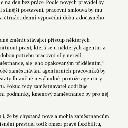
e na den bez práce. Podle nových pravidel by
 silnější postavení, pracovní smlouva by mu
 na čtrnáctidenní výpovědní dobu z dočasného
dně změnit stávající přístup některých
mítnout praxi, která se u některých agentur a
odobou potřebu pracovní síly neřeší
stnance, ale jeho opakovaným přidělením,“
dobé zaměstnávání agenturních pracovníků by
dstaty finančně nevýhodné, protože agentury
tu. Pokud tedy zaměstnavatel dodržuje
vní podmínky, kmenový zaměstnanec by pro něj
ají, že by chystaná novela mohla zaměstnancům
snění pravidel totiž omezí právě flexibilitu,