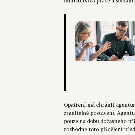
ministerstva práce a sociáln
Opatření má chránit agentur
zranitelné postavení. Agentu
pouze na dobu dočasného přid
rozhodne toto přidělení předč