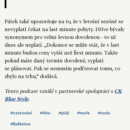
Pátek také upozorňuje na to, že v letošní sezóně se
nevyplatí čekat na last minute pobyty. Dříve bývaly
synonymem pro velmi levnou dovolenou - to už
dnes ale neplatí. „Dokonce se může stát, že v last
minute budou ceny vyšší než first minute. Takže
pokud máte daný termín dovolené, vyplatí
se plánovat. Pak se nemusím podřizovat tomu, co
zbylo na trhu,“ dodává.
Tento podcast vznikl v partnerské spolupráci s
CK
Blue Style
.
#cestování
#léto
#pláž
#moře
#voda
#BeNative