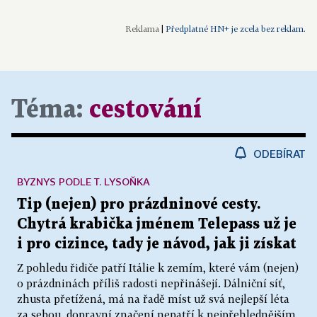
|
Předplatné HN+ je zcela bez reklam.
Téma:
cestování
ODEBÍRAT
BYZNYS PODLE T. LYSOŇKA
Tip (nejen) pro prázdninové cesty.
Chytrá krabička jménem Telepass už je
i pro cizince, tady je návod, jak ji získat
Z pohledu řidiče patří Itálie k zemím, které vám (nejen)
o prázdninách příliš radosti nepřinášejí. Dálniční síť,
zhusta přetížená, má na řadě míst už svá nejlepší léta
za sebou, dopravní značení nepatří k nejpřehlednějším,