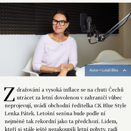
Autor ▪
Lukáš Bíba
Z
dražování a vysoká inflace se na chuti Čechů
utrácet za letní dovolenou v zahraničí vůbec
neprojevují, uvádí obchodní ředitelka CK Blue Style
Lenka Pátek. Letošní sezóna bude podle ní
nejméně tak rekordní jako ta předchozí. Lidem,
kteří si stále ještě nezakoupili letní pobyty, radí