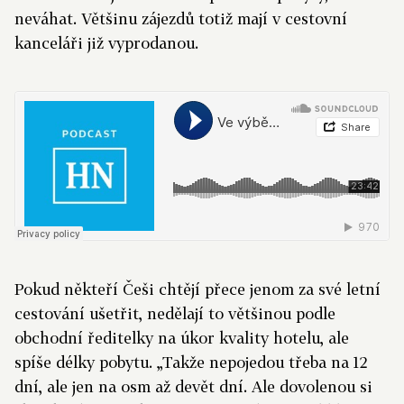
neváhat. Většinu zájezdů totiž mají v cestovní
kanceláři již vyprodanou.
Pokud někteří Češi chtějí přece jenom za své letní
cestování ušetřit, nedělají to většinou podle
obchodní ředitelky na úkor kvality hotelu, ale
spíše délky pobytu. „Takže nepojedou třeba na 12
dní, ale jen na osm až devět dní. Ale dovolenou si