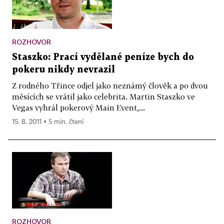
ROZHOVOR
Staszko: Prací vydělané peníze bych do
pokeru nikdy nevrazil
Z rodného Třince odjel jako neznámý člověk a po dvou
měsících se vrátil jako celebrita. Martin Staszko ve
Vegas vyhrál pokerový Main Event,...
15. 8. 2011 ▪ 5 min. čtení
ROZHOVOR