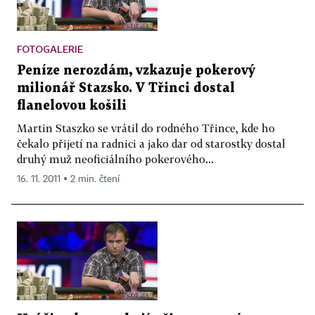
FOTOGALERIE
Peníze nerozdám, vzkazuje pokerový
milionář Stazsko. V Třinci dostal
flanelovou košili
Martin Staszko se vrátil do rodného Třince, kde ho
čekalo přijetí na radnici a jako dar od starostky dostal
druhý muž neoficiálního pokerového...
16. 11. 2011 ▪ 2 min. čtení