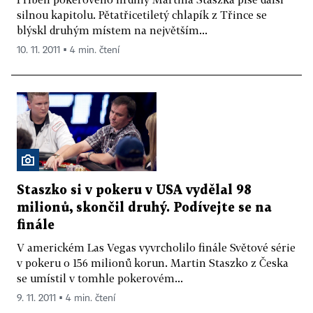
silnou kapitolu. Pětatřicetiletý chlapík z Třince se
blýskl druhým místem na největším...
10. 11. 2011 ▪ 4 min. čtení
Staszko si v pokeru v USA vydělal 98
milionů, skončil druhý. Podívejte se na
finále
V americkém Las Vegas vyvrcholilo finále Světové série
v pokeru o 156 milionů korun. Martin Staszko z Česka
se umístil v tomhle pokerovém...
9. 11. 2011 ▪ 4 min. čtení