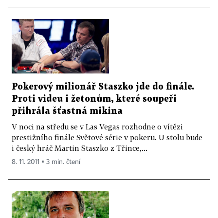
Pokerový milionář Staszko jde do finále.
Proti videu i žetonům, které soupeři
přihrála šťastná mikina
V noci na středu se v Las Vegas rozhodne o vítězi
prestižního finále Světové série v pokeru. U stolu bude
i český hráč Martin Staszko z Třince,...
8. 11. 2011 ▪ 3 min. čtení