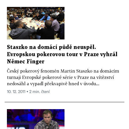
Staszko na domácí půdě neuspěl.
Evropskou pokerovou tour v Praze vyhrál
Němec Finger
Český pokerový fenomén Martin Staszko na domácím
turnaji Evropské pokerové série v Praze na vítězství
nedosáhl a vypadl překvapivě hned v úvodu...
10. 12. 2011 ▪ 2 min. čtení