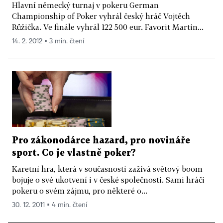
Hlavní německý turnaj v pokeru German
Championship of Poker vyhrál český hráč Vojtěch
Růžička. Ve finále vyhrál 122 500 eur. Favorit Martin...
14. 2. 2012 ▪ 3 min. čtení
Pro zákonodárce hazard, pro novináře
sport. Co je vlastně poker?
Karetní hra, která v současnosti zažívá světový boom
bojuje o své ukotvení i v české společnosti. Sami hráči
pokeru o svém zájmu, pro některé o...
30. 12. 2011 ▪ 4 min. čtení