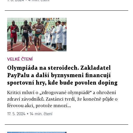
1. 8. 2024 ▪ 4 min. čtení
VELKÉ ČTENÍ
Olympiáda na steroidech. Zakladatel
PayPalu a další byznysmeni financují
sportovní hry, kde bude povolen doping
Kritici mluví o „zdrogované olympiádě“ a ohrožení
zdraví závodníků. Zastánci tvrdí, že konečně půjde o
férovou akci, protože mnozí...
17. 5. 2024 ▪ 14 min. čtení