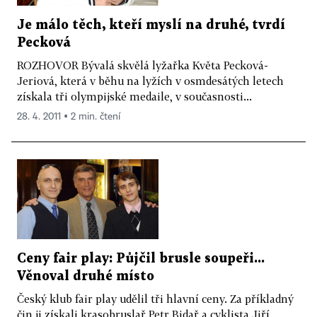
Je málo těch, kteří myslí na druhé, tvrdí
Pecková
ROZHOVOR Bývalá skvělá lyžařka Květa Pecková-
Jeriová, která v běhu na lyžích v osmdesátých letech
získala tři olympijské medaile, v současnosti...
28. 4. 2011 ▪ 2 min. čtení
Ceny fair play: Půjčil brusle soupeři...
Věnoval druhé místo
Český klub fair play udělil tři hlavní ceny. Za příkladný
čin ji získali krasobruslař Petr Bidař a cyklista Jiří