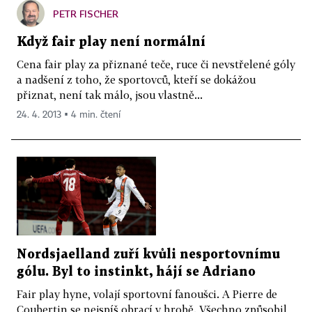
PETR FISCHER
Když fair play není normální
Cena fair play za přiznané teče, ruce či nevstřelené góly
a nadšení z toho, že sportovců, kteří se dokážou
přiznat, není tak málo, jsou vlastně...
24. 4. 2013 ▪ 4 min. čtení
Nordsjaelland zuří kvůli nesportovnímu
gólu. Byl to instinkt, hájí se Adriano
Fair play hyne, volají sportovní fanoušci. A Pierre de
Coubertin se nejspíš obrací v hrobě. Všechno způsobil