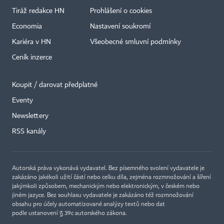
Tiráž redakce HN
Prohlášení o cookies
Economia
Nastavení soukromí
Kariéra v HN
Všeobecné smluvní podmínky
Ceník inzerce
Koupit / darovat předplatné
Eventy
×
Newslettery
RSS kanály
Autorská práva vykonává vydavatel. Bez písemného svolení vydavatele je
zakázáno jakékoli užití částí nebo celku díla, zejména rozmnožování a šíření
jakýmkoli způsobem, mechanickým nebo elektronickým, v českém nebo
jiném jazyce. Bez souhlasu vydavatele je zakázáno též rozmnožování
obsahu pro účely automatizované analýzy textů nebo dat
podle ustanovení § 39c autorského zákona.