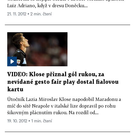
Luiz Adriano, když v dresu Doněcku...
21. 11. 2012 ▪ 2 min. čtení
VIDEO: Klose přiznal gól rukou, za
nevídané gesto fair play dostal fialovou
kartu
Útočník Lazia Miroslav Klose napodobil Maradonu a
míč do sítě Neapole v italské lize dopravil po rohu
šikovným plácnutím rukou. Na rozdíl od...
19. 10. 2012 ▪ 1 min. čtení