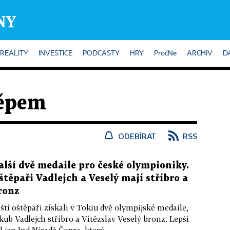
REALITY
INVESTICE
PODCASTY
HRY
PročNe
ARCHIV
D
ěpem
ODEBÍRAT
RSS
alší dvě medaile pro české olympioniky.
štěpaři Vadlejch a Veselý mají stříbro a
ronz
ští oštěpaři získali v Tokiu dvě olympijské medaile,
kub Vadlejch stříbro a Vítězslav Veselý bronz. Lepší