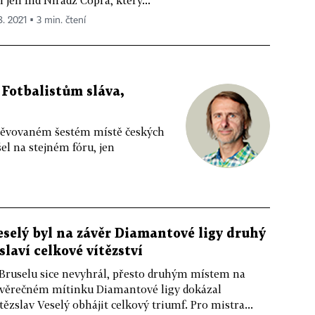
l jen Ind Níradž Čopra, který...
8. 2021 ▪ 3 min. čtení
Fotbalistům sláva,
pěvovaném šestém místě českých
šel na stejném fóru, jen
eselý byl na závěr Diamantové ligy druhý
 slaví celkové vítězství
Bruselu sice nevyhrál, přesto druhým místem na
věrečném mítinku Diamantové ligy dokázal
tězslav Veselý obhájit celkový triumf. Pro mistra...