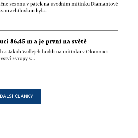
ačne sezonu v pátek na úvodním mítinku Diamantové
avou achilovkou byla...
ci 86,45 m a je první na světě
ych a Jakub Vadlejch hodili na mítinku v Olomouci
vství Evropy v...
DALŠÍ ČLÁNKY