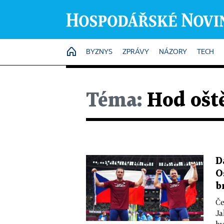
HOME
BYZNYS
ZPRÁVY
NÁZORY
TECH
Téma:
Hod ošt
D
O
b
Če
Ja