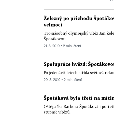
29.
Železný po příchodu Špotáko
velmocí
Trojnásobný olympijský vítěz Jan Žel
Špotákovou.
21. 8. 2010 ▪ 2 min. čtení
Spolupráce hvězd: Špotákovo
Po jedenácti letech střídá světová re
20. 8. 2010 ▪ 2 min. čtení
Špotáková byla třetí na míti
Oštěpařka Barbora Špotáková i potřet
stupníc vítězů.