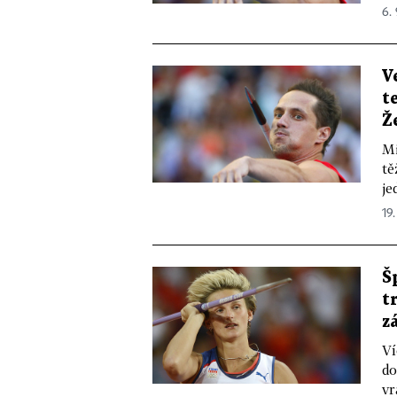
6. 
V
t
Ž
Mi
tě
je
19.
Š
t
z
Ví
do
vr