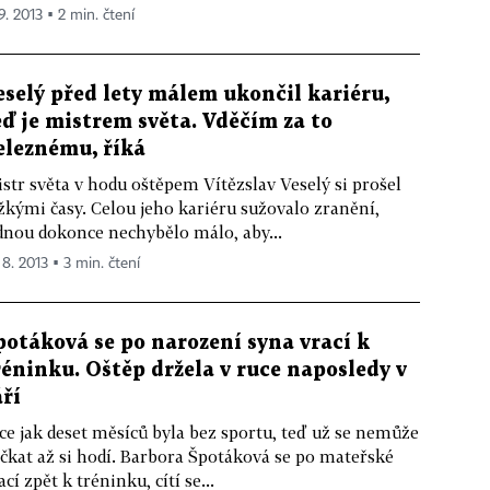
9. 2013 ▪ 2 min. čtení
eselý před lety málem ukončil kariéru,
eď je mistrem světa. Vděčím za to
eleznému, říká
str světa v hodu oštěpem Vítězslav Veselý si prošel
žkými časy. Celou jeho kariéru sužovalo zranění,
dnou dokonce nechybělo málo, aby...
 8. 2013 ▪ 3 min. čtení
potáková se po narození syna vrací k
réninku. Oštěp držela v ruce naposledy v
áří
ce jak deset měsíců byla bez sportu, teď už se nemůže
čkat až si hodí. Barbora Špotáková se po mateřské
ací zpět k tréninku, cítí se...