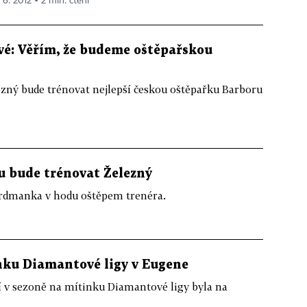
 6. 2012 ▪ 2 min. čtení
vé: Věřím, že budeme oštěpařskou
ezný bude trénovat nejlepší českou oštěpařku Barboru
u bude trénovat Železný
kordmanka v hodu oštěpem trenéra.
nku Diamantové ligy v Eugene
í v sezoně na mítinku Diamantové ligy byla na