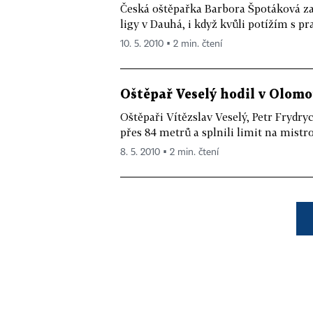
Česká oštěpařka Barbora Špotáková z
ligy v Dauhá, i když kvůli potížím s pr
10. 5. 2010 ▪ 2 min. čtení
Oštěpař Veselý hodil v Olomou
Oštěpaři Vítězslav Veselý, Petr Frydr
přes 84 metrů a splnili limit na mistro
8. 5. 2010 ▪ 2 min. čtení