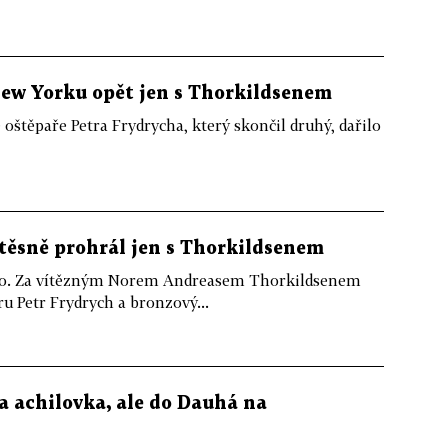
New Yorku opět jen s Thorkildsenem
štěpaře Petra Frydrycha, který skončil druhý, dařilo
těsně prohrál jen s Thorkildsenem
ilo. Za vítězným Norem Andreasem Thorkildsenem
u Petr Frydrych a bronzový...
a achilovka, ale do Dauhá na