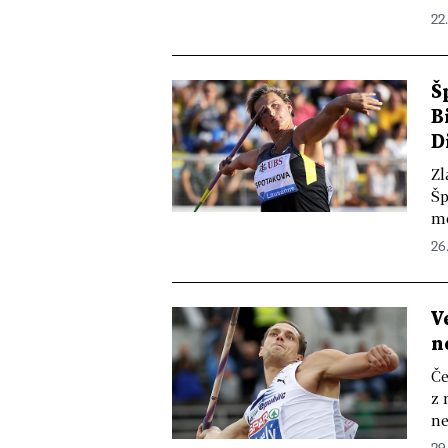
22.
Š
B
D
Zl
Šp
me
26
V
n
Če
z 
ne