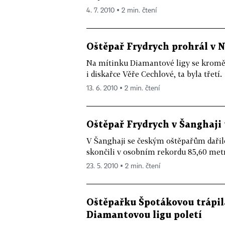
4. 7. 2010 ▪ 2 min. čtení
Oštěpař Frydrych prohrál v 
Na mítinku Diamantové ligy se kromě o
i diskařce Věře Cechlové, ta byla třetí.
13. 6. 2010 ▪ 2 min. čtení
Oštěpař Frydrych v Šanghaji 
V Šanghaji se českým oštěpařům dař
skončili v osobním rekordu 85,60 metr
23. 5. 2010 ▪ 2 min. čtení
Oštěpařku Špotákovou trápil
Diamantovou ligu poletí