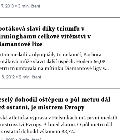
 7. 2013 ▪ 3 min. čtení
potáková slaví díky triumfu v
irminghamu celkové vítězství v
iamantové lize
atou medailí z olympiády to nekončí, Barbora
otáková může slavit další úspěch. Hodem 66,08
tru triumfovala na mítinku Diamantové ligy v...
. 8. 2012 ▪ 2 min. čtení
eselý dohodil oštěpem o půl metru dál
ež ostatní, je mistrem Evropy
ská atletická výprava v Helsinkách má první medaili
mistrovství Evropy. A hned zlatou. O půl metru dál
ž ostatní dohodil výkonem 83,72...