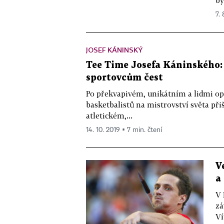
by
7. 
JOSEF KÁNINSKÝ
Tee Time Josefa Káninského: 
sportovcům čest
Po překvapivém, unikátním a lidmi o
basketbalistů na mistrovství světa při
atletickém,...
14. 10. 2019 ▪ 7 min. čtení
V
a
V 
zá
Ví