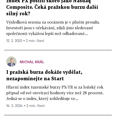
Index PX posílil skoro jako Nasdaq
Composite. Čeká pražskou burzu další
silný rok?
Výsledková sezona za oceánem je v plném proudu.
Investoři jsou v očekávání, zdali jimi sledované
společnosti vykážou lepší než odhadované...
12. 2. 2025 ▪ 2 min. čtení
MICHAL KRÁL
I pražská burza dokáže vydělat,
nezapomínejte na Start
Hlavní index tuzemské burzy PX-TR si za loňský rok
připsal od své otevírací hodnoty více než 28 procent.
Jedná se o index, který zohledňuje ve...
16. 2. 2024 ▪ 2 min. čtení