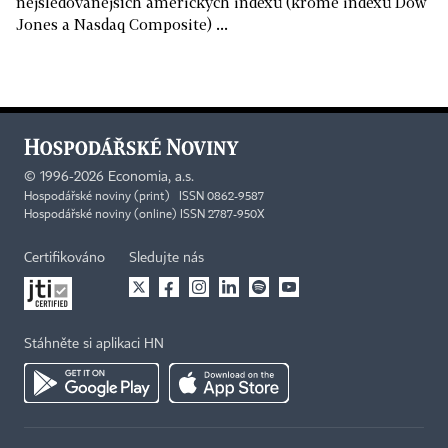
nejsledovanějších amerických indexů (kromě indexů Dow
Jones a Nasdaq Composite) ...
©
1996-2026
Economia, a.s.
Hospodářské noviny (print) ISSN 0862-9587
Hospodářské noviny (online) ISSN 2787-950X
Certifikováno
Sledujte nás
Stáhněte si aplikaci HN