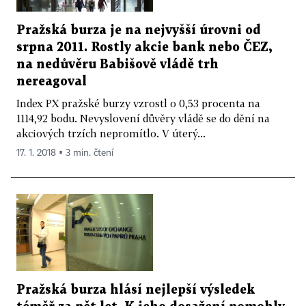
Pražská burza je na nejvyšší úrovni od
srpna 2011. Rostly akcie bank nebo ČEZ,
na nedůvěru Babišově vládě trh
nereagoval
Index PX pražské burzy vzrostl o 0,53 procenta na
1114,92 bodu. Nevyslovení důvěry vládě se do dění na
akciových trzích nepromítlo. V úterý...
17. 1. 2018 ▪ 3 min. čtení
Pražská burza hlásí nejlepší výsledek