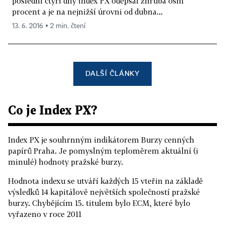
poslední čtyři dny index PX odepsal zhruba osm
procent a je na nejnižší úrovni od dubna...
13. 6. 2016 ▪ 2 min. čtení
DALŠÍ ČLÁNKY
Co je Index PX?
Index PX je souhrnným indikátorem Burzy cenných
papírů Praha. Je pomyslným teploměrem aktuální (i
minulé) hodnoty pražské burzy.
Hodnota indexu se utváří každých 15 vteřin na základě
výsledků 14 kapitálově největších společností pražské
burzy. Chybějícím 15. titulem bylo ECM, které bylo
vyřazeno v roce 2011