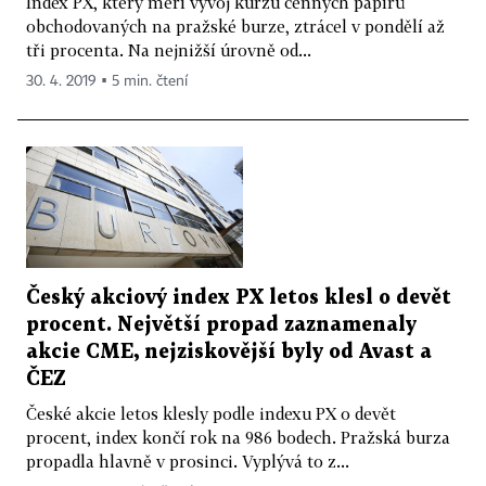
Index PX, který měří vývoj kurzu cenných papírů
obchodovaných na pražské burze, ztrácel v pondělí až
tři procenta. Na nejnižší úrovně od...
30. 4. 2019 ▪ 5 min. čtení
Český akciový index PX letos klesl o devět
procent. Největší propad zaznamenaly
akcie CME, nejziskovější byly od Avast a
ČEZ
České akcie letos klesly podle indexu PX o devět
procent, index končí rok na 986 bodech. Pražská burza
propadla hlavně v prosinci. Vyplývá to z...