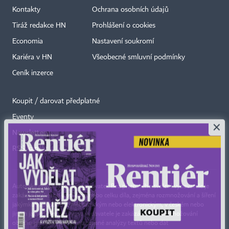
Kontakty
Ochrana osobních údajů
Tiráž redakce HN
Prohlášení o cookies
Economia
Nastavení soukromí
Kariéra v HN
Všeobecné smluvní podmínky
Ceník inzerce
Koupit / darovat předplatné
Eventy
×
Newslettery
RSS kanály
Autorská práva vykonává vydavatel. Bez písemného svolení vydavatele je
zakázáno jakékoli užití částí nebo celku díla, zejména rozmnožování a šíření
jakýmkoli způsobem, mechanickým nebo elektronickým, v českém nebo
jiném jazyce. Bez souhlasu vydavatele je zakázáno též rozmnožování
obsahu pro účely automatizované analýzy textů nebo dat