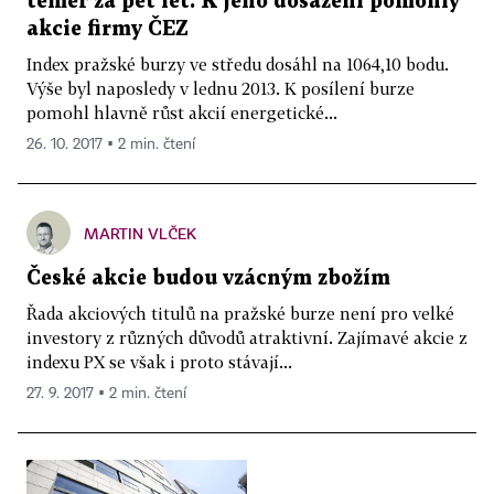
téměř za pět let. K jeho dosažení pomohly
akcie firmy ČEZ
Index pražské burzy ve středu dosáhl na 1064,10 bodu.
Výše byl naposledy v lednu 2013. K posílení burze
pomohl hlavně růst akcií energetické...
26. 10. 2017 ▪ 2 min. čtení
MARTIN VLČEK
České akcie budou vzácným zbožím
Řada akciových titulů na pražské burze není pro velké
investory z různých důvodů atraktivní. Zajímavé akcie z
indexu PX se však i proto stávají...
27. 9. 2017 ▪ 2 min. čtení