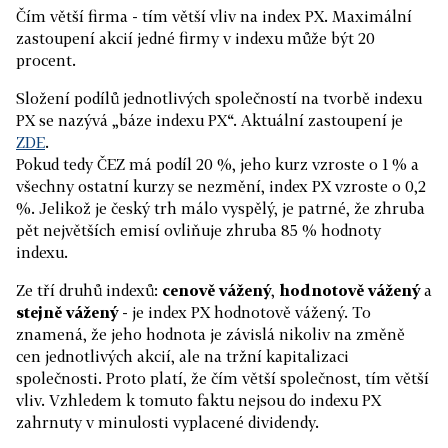
Čím větší firma - tím větší vliv na index PX. Maximální
zastoupení akcií jedné firmy v indexu může být 20
procent.
Složení podílů jednotlivých společností na tvorbě indexu
PX se nazývá „báze indexu PX“. Aktuální zastoupení je
ZDE
.
Pokud tedy ČEZ má podíl 20 %, jeho kurz vzroste o 1 % a
všechny ostatní kurzy se nezmění, index PX vzroste o 0,2
%. Jelikož je český trh málo vyspělý, je patrné, že zhruba
pět největších emisí ovliňuje zhruba 85 % hodnoty
indexu.
Ze tří druhů indexů:
cenově vážený
,
hodnotově vážený
a
stejně vážený
- je index PX hodnotově vážený. To
znamená, že jeho hodnota je závislá nikoliv na změně
cen jednotlivých akcií, ale na tržní kapitalizaci
společnosti. Proto platí, že čím větší společnost, tím větší
vliv. Vzhledem k tomuto faktu nejsou do indexu PX
zahrnuty v minulosti vyplacené dividendy.