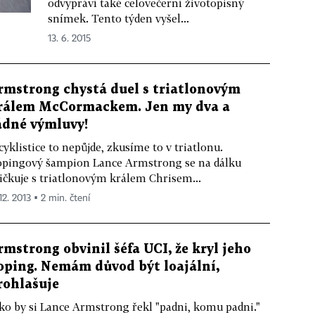
odvypráví také celovečerní životopisný
snímek. Tento týden vyšel...
13. 6. 2015
rmstrong chystá duel s triatlonovým
rálem McCormackem. Jen my dva a
ádné výmluvy!
cyklistice to nepůjde, zkusíme to v triatlonu.
pingový šampion Lance Armstrong se na dálku
ičkuje s triatlonovým králem Chrisem...
12. 2013 ▪ 2 min. čtení
rmstrong obvinil šéfa UCI, že kryl jeho
oping. Nemám důvod být loajální,
rohlašuje
ko by si Lance Armstrong řekl "padni, komu padni."