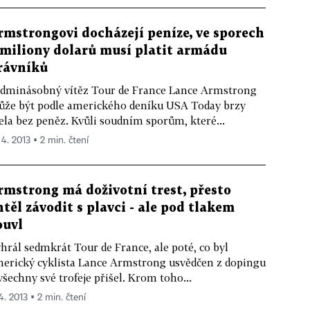
rmstrongovi docházejí peníze, ve sporech
 miliony dolarů musí platit armádu
rávníků
dminásobný vítěz Tour de France Lance Armstrong
že být podle amerického deníku USA Today brzy
ela bez peněz. Kvůli soudním sporům, které...
 4. 2013 ▪ 2 min. čtení
rmstrong má doživotní trest, přesto
htěl závodit s plavci - ale pod tlakem
ouvl
hrál sedmkrát Tour de France, ale poté, co byl
erický cyklista Lance Armstrong usvědčen z dopingu
všechny své trofeje přišel. Krom toho...
4. 2013 ▪ 2 min. čtení