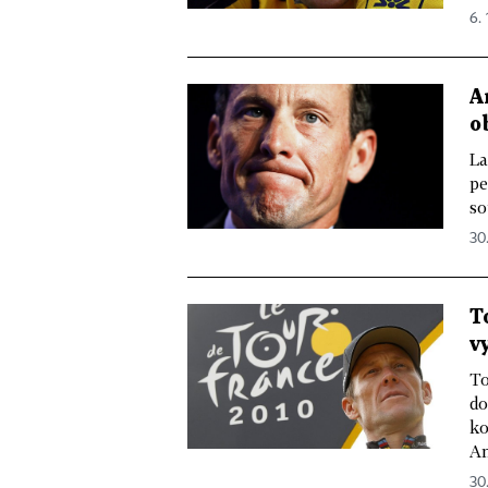
6. 
A
o
La
pe
so
30.
T
v
To
do
ko
Am
30.