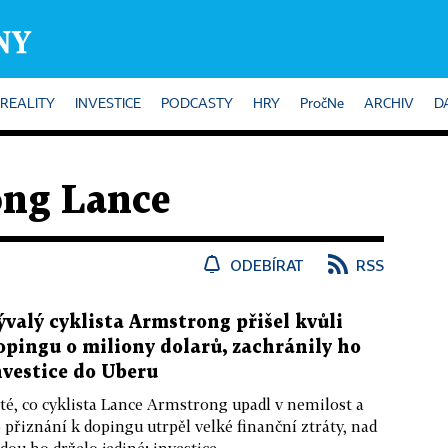
REALITY
INVESTICE
PODCASTY
HRY
PročNe
ARCHIV
D
ng Lance
ODEBÍRAT
RSS
ývalý cyklista Armstrong přišel kvůli
opingu o miliony dolarů, zachránily ho
nvestice do Uberu
té, co cyklista Lance Armstrong upadl v nemilost a
 přiznání k dopingu utrpěl velké finanční ztráty, nad