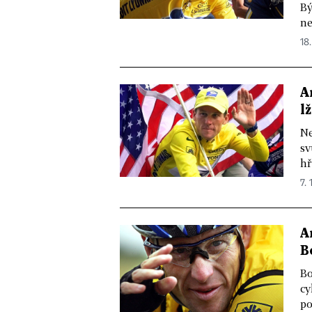
Bý
ne
18.
A
l
Ne
sv
hř
7. 
A
B
Bo
cy
po