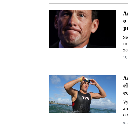
A
o
p
Se
mů
zc
15.
A
c
c
Vy
am
o 
4. 