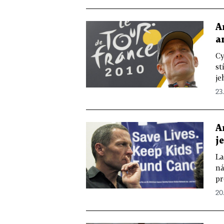
A
a
Cy
st
je
23.
A
j
La
ná
pr
20.