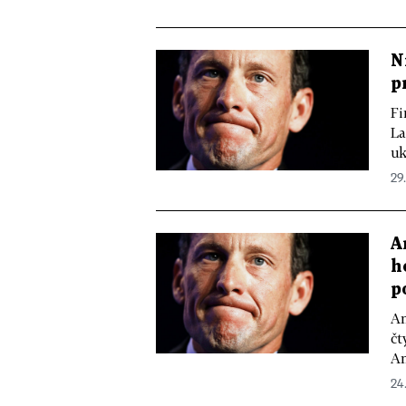
N
p
Fi
La
uk
29.
A
h
p
Am
čt
Am
24