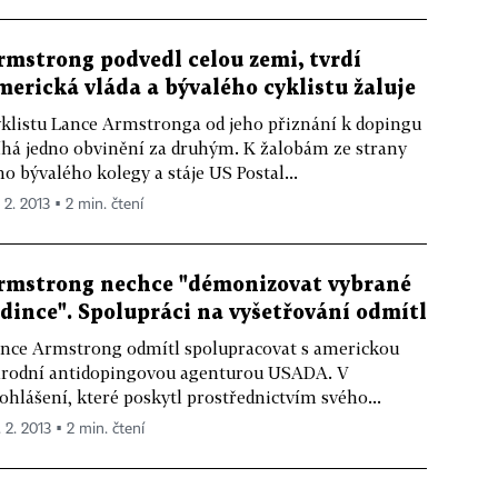
rmstrong podvedl celou zemi, tvrdí
merická vláda a bývalého cyklistu žaluje
klistu Lance Armstronga od jeho přiznání k dopingu
íhá jedno obvinění za druhým. K žalobám ze strany
ho bývalého kolegy a stáje US Postal...
 2. 2013 ▪ 2 min. čtení
rmstrong nechce "démonizovat vybrané
edince". Spolupráci na vyšetřování odmítl
nce Armstrong odmítl spolupracovat s americkou
rodní antidopingovou agenturou USADA. V
ohlášení, které poskytl prostřednictvím svého...
 2. 2013 ▪ 2 min. čtení