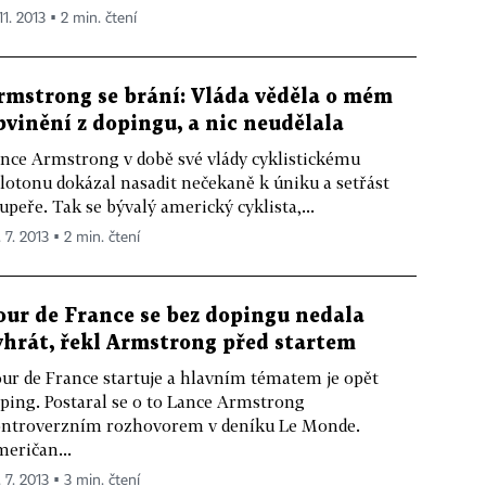
11. 2013 ▪ 2 min. čtení
rmstrong se brání: Vláda věděla o mém
bvinění z dopingu, a nic neudělala
nce Armstrong v době své vlády cyklistickému
lotonu dokázal nasadit nečekaně k úniku a setřást
upeře. Tak se bývalý americký cyklista,...
 7. 2013 ▪ 2 min. čtení
our de France se bez dopingu nedala
yhrát, řekl Armstrong před startem
ur de France startuje a hlavním tématem je opět
ping. Postaral se o to Lance Armstrong
ntroverzním rozhovorem v deníku Le Monde.
eričan...
 7. 2013 ▪ 3 min. čtení