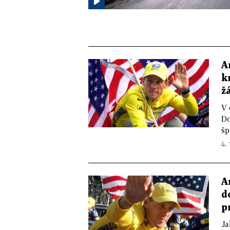
A
k
ž
V 
Do
šp
4. 
A
d
p
Ja