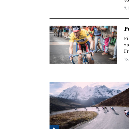
vo
7. 
P
Př
zp
Fr
16.