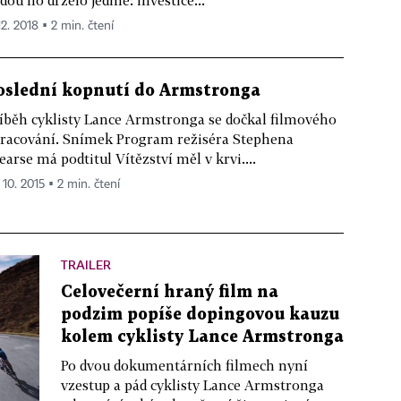
dou ho drželo jediné: investice...
12. 2018 ▪ 2 min. čtení
oslední kopnutí do Armstronga
íběh cyklisty Lance Armstronga se dočkal filmového
racování. Snímek Program režiséra Stephena
earse má podtitul Vítězství měl v krvi....
 10. 2015 ▪ 2 min. čtení
TRAILER
Celovečerní hraný film na
podzim popíše dopingovou kauzu
kolem cyklisty Lance Armstronga
Po dvou dokumentárních filmech nyní
vzestup a pád cyklisty Lance Armstronga