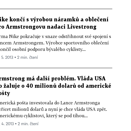
ike končí s výrobou náramků a oblečení
ro Armstrongovu nadaci Livestrong
rma Nike pokračuje v snaze odstřihnout své spojení s
ncem Armstrongem. Výrobce sportovního oblečení
ončil osobní podporu bývalého cyklisty...
 5. 2013 ▪ 2 min. čtení
rmstrong má další problém. Vláda USA
o žaluje o 40 milionů dolarů od americké
ošty
erická pošta investovala do Lance Armstronga
yřicet milionů dolarů a nyní je chce vláda USA zpět.
erickému cyklistovi, který se pod tíhou...
. 4. 2013 ▪ 2 min. čtení