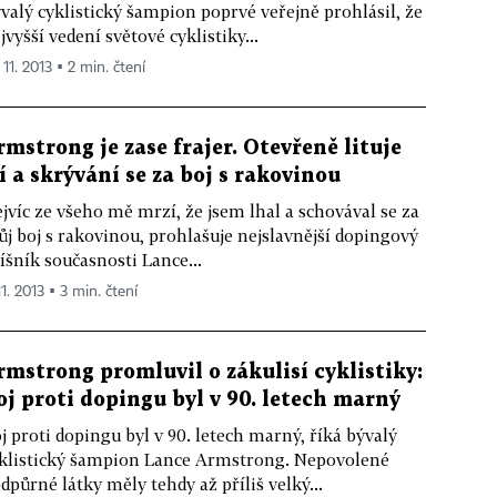
valý cyklistický šampion poprvé veřejně prohlásil, že
jvyšší vedení světové cyklistiky...
 11. 2013 ▪ 2 min. čtení
rmstrong je zase frajer. Otevřeně lituje
ží a skrývání se za boj s rakovinou
jvíc ze všeho mě mrzí, že jsem lhal a schovával se za
ůj boj s rakovinou, prohlašuje nejslavnější dopingový
íšník současnosti Lance...
11. 2013 ▪ 3 min. čtení
rmstrong promluvil o zákulisí cyklistiky:
oj proti dopingu byl v 90. letech marný
j proti dopingu byl v 90. letech marný, říká bývalý
klistický šampion Lance Armstrong. Nepovolené
dpůrné látky měly tehdy až příliš velký...