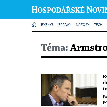
HOME
BYZNYS
ZPRÁVY
NÁZORY
TECH
Téma:
Armstro
B
d
i
Po
po