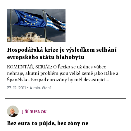
Hospodářská krize je výsledkem selhání
evropského státu blahobytu
KOMENTÁŘ, SERIÁL: O Řecko se už dnes vůbec
nehraje, akutní problém jsou velké země jako Itálie a
Španělsko. Rozpad eurozóny by měl devastující...
27. 12. 2011 ▪ 4 min. čtení
JIŘÍ RUSNOK
Bez eura to půjde, bez zóny ne