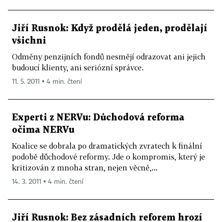
Jiří Rusnok: Když prodělá jeden, prodělají
všichni
Odměny penzijních fondů nesmějí odrazovat ani jejich
budoucí klienty, ani seriózní správce.
11. 5. 2011 ▪ 4 min. čtení
Experti z NERVu: Důchodová reforma
očima NERVu
Koalice se dobrala po dramatických zvratech k finální
podobě důchodové reformy. Jde o kompromis, který je
kritizován z mnoha stran, nejen věcně,...
14. 3. 2011 ▪ 4 min. čtení
Jiří Rusnok: Bez zásadních reforem hrozí