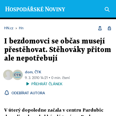
HN.cz
›
Hn
I bezdomovci se občas musejí
přestěhovat. Stěhováky přitom
ale nepotřebují
dom
ČTK
,
9. 3. 2010 14:21 ▪ 0 min. čtení
PŘEHRÁT ČLÁNEK
ODEBÍRAT AUTORA
V úterý dopoledne začala v centru Pardubic