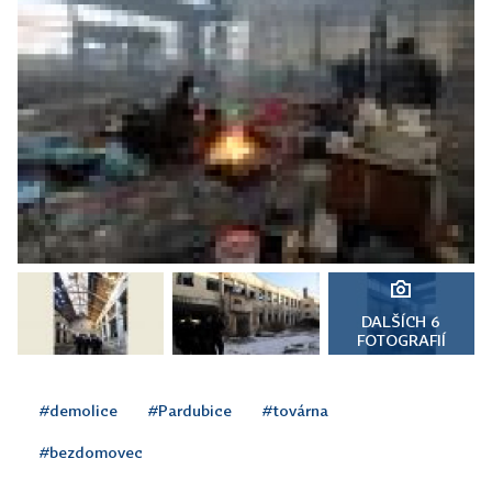
DALŠÍCH 6
FOTOGRAFIÍ
#demolice
#Pardubice
#továrna
#bezdomovec