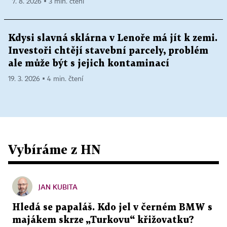
7. 8. 2026 ▪ 3 min. čtení
Kdysi slavná sklárna v Lenoře má jít k zemi.
Investoři chtějí stavební parcely, problém
ale může být s jejich kontaminací
19. 3. 2026 ▪ 4 min. čtení
Vybíráme z HN
JAN KUBITA
Hledá se papaláš. Kdo jel v černém BMW s
majákem skrze „Turkovu“ křižovatku?