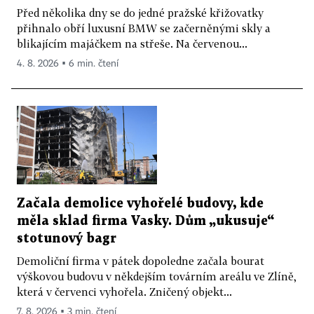
Před několika dny se do jedné pražské křižovatky
přihnalo obří luxusní BMW se začerněnými skly a
blikajícím majáčkem na střeše. Na červenou...
4. 8. 2026 ▪ 6 min. čtení
Začala demolice vyhořelé budovy, kde
měla sklad firma Vasky. Dům „ukusuje“
stotunový bagr
Demoliční firma v pátek dopoledne začala bourat
výškovou budovu v někdejším továrním areálu ve Zlíně,
která v červenci vyhořela. Zničený objekt...
7. 8. 2026 ▪ 3 min. čtení