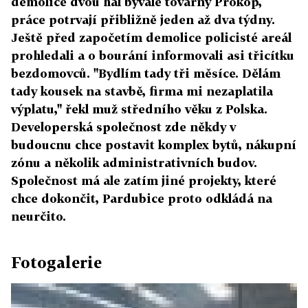
demolice dvou hal bývalé továrny Prokop,
práce potrvají přibližně jeden až dva týdny.
Ještě před započetím demolice policisté areál
prohledali a o bourání informovali asi třicítku
bezdomovců. "Bydlím tady tři měsíce. Dělám
tady kousek na stavbě, firma mi nezaplatila
výplatu," řekl muž středního věku z Polska.
Developerská společnost zde někdy v
budoucnu chce postavit komplex bytů, nákupní
zónu a několik administrativních budov.
Společnost má ale zatím jiné projekty, které
chce dokončit, Pardubice proto odkládá na
neurčito.
Fotogalerie