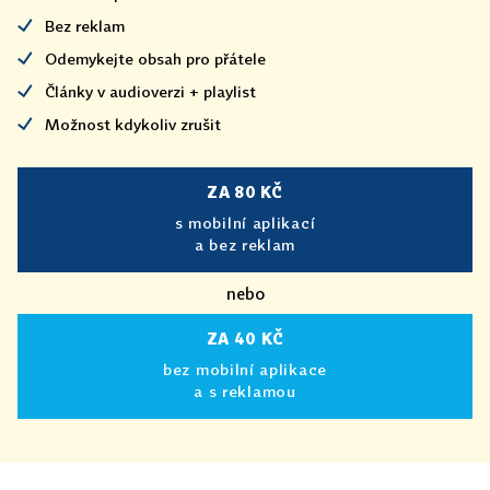
Bez reklam
Odemykejte obsah pro přátele
Články v audioverzi + playlist
Možnost kdykoliv zrušit
ZA 80 KČ
s mobilní aplikací
a bez reklam
nebo
ZA 40 KČ
bez mobilní aplikace
a s reklamou