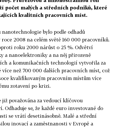
doby. Průřezovou a mnohostrannou roli
ží počet malých a středních podniků, které
kajících kvalitních pracovních míst.
u nanotechnologie bylo podle odhadů
 roce 2008 na celém světě 160 000 pracovníků.
oproti roku 2000 nárůst o 25 %. Odvětví
y a nanoelektroniky a na něj přirozeně
ích a komunikačních technologií vytvořila za
ě více než 700 000 dalších pracovních míst, což
ysoce kvalifikovaným pracovním místům více
mu zotavení po krizi.
 již považována za vedoucí klíčovou
í. Odhaduje se, že každé euro investované do
sti se vrátí desetinásobně. Malé a střední
ilou inovací a zaměstnanosti v Evropě a