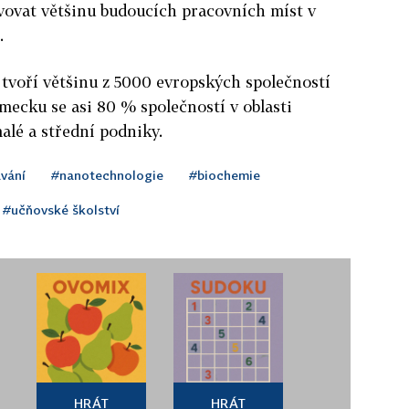
avovat většinu budoucích pracovních míst v
.
 tvoří většinu z 5000 evropských společností
mecku se asi 80 % společností v oblasti
alé a střední podniky.
vání
#nanotechnologie
#biochemie
#učňovské školství
HRÁT
HRÁT