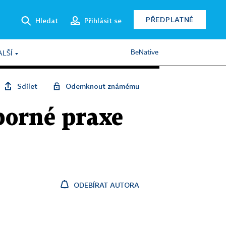
PŘEDPLATNÉ
Hledat
Přihlásit se
BeNative
ALŠÍ
Sdílet
Odemknout známému
borné praxe
ODEBÍRAT AUTORA