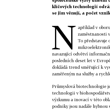
společenské výzvy dnešní 
klíčových technologií odrá
se jim věnují, a počet vzni
N
apříklad v obor
zaměstnanosti v
To představuje 
mikroelektronik
navazující odvětví informačn
posledních deset let v Evrop
dokládá trend směřující k v
zaměřeným na služby a rychlé
Průmyslová biotechnologie je
technologii v biohospodářstv
výzkumu a inovací v této obla
podniky jsou nadále hybnou s