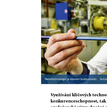
Nanotechnologie je oborem budoucnosti.
Autor
Využívání klíčových techno
konkurenceschopnost, tak 