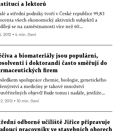
nstitucí a lektorů
lé a střední podniky tvoří v České republice 99,83
ocenta všech ekonomický aktivních subjektů a
dílejí se na zaměstnanosti více než 60...
5. 2012 ▪ 4 min. čtení
éčiva a biomateriály jsou populární,
bsolventi i doktorandi často směřují do
armaceutických firem
sledkem spolupráce chemie, biologie, genetického
ženýrství a medicíny je takové množství
uvěřitelných objevů! Bude tomu i nadále, jestliže...
 2. 2013 ▪ 10 min. čtení
třední odborné učiliště Jiřice připravuje
udoucí pracovníky ve stavebních oborech