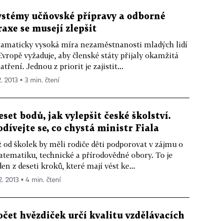
ystémy učňovské přípravy a odborné
raxe se musejí zlepšit
amaticky vysoká míra nezaměstnanosti mladých lidí
Evropě vyžaduje, aby členské státy přijaly okamžitá
atření. Jednou z priorit je zajistit...
2. 2013 ▪ 3 min. čtení
eset bodů, jak vylepšit české školství.
odívejte se, co chystá ministr Fiala
 od školek by měli rodiče děti podporovat v zájmu o
tematiku, technické a přírodovědné obory. To je
den z deseti kroků, které mají vést ke...
2. 2013 ▪ 4 min. čtení
očet hvězdiček určí kvalitu vzdělávacích