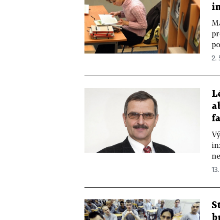
i
Ma
pr
po
2. 
L
a
f
Vý
in
ne
13.
S
b