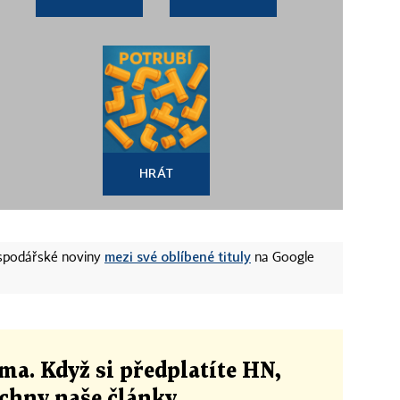
HRÁT
mezi své oblíbené tituly
ospodářské noviny
na Google
ma. Když si předplatíte HN,
echny naše články
.