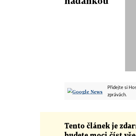
hádankou
Přidejte si H
zprávách.
Tento článek
je
zdar
budete moci číst vš