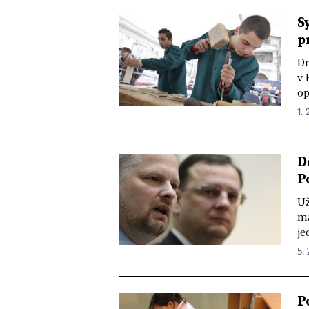
S
p
Dr
v 
op
1. 
D
P
Už
ma
je
5. 
P