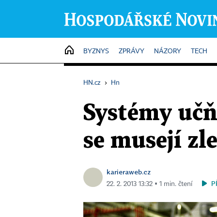
HOME
BYZNYS
ZPRÁVY
NÁZORY
TECH
HN.cz
›
Hn
Systémy učň
se musejí zl
karieraweb.cz
P
22. 2. 2013 13:32 ▪ 1 min. čtení