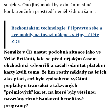
subjekty. Ono jiný model by v dnešním silně
konkurenčním prostředí neměl žádnou šanci.
Bezkontaktní technologie: Připravte sebe a
své mobily na invazi nálepek s čipy
- čtěte
ZDE
Nemůže v ČR nastat podobná situace jako ve
Velké Británii, kde se před nějakým časem
obchodníci vzbouřili a začali odmítat platební
karty kvůli tomu, že jim rostly náklady na jejich
akceptaci, což bylo způsobeno vyššími
poplatky u transakcí z takzvaných
"prémiových" karet, na které byly většinou
navázány různé bankovní benefitové
programy?