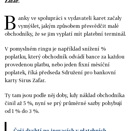
Zafar.
B
anky ve spolupráci s vydavateli karet začaly
vymýšlet, jakým způsobem přesvědčit malé
obchodníky, že se jim vyplatí mít platební terminál.
V pomyslném ringu je například snížení %
poplatku, který obchodník odvádí bance za každou
provedenou platbu, nebo jeden fixní měsíční
poplatek, říká předseda Sdružení pro bankovní
karty Sirus Zafar.
Ty tam jsou podle něj doby, kdy náklad obchodníka
činil až 5 %, nyní se prý průměrné sazby pohybují
od 1 % do 3 %.
Češi dychtí po inovacích v platebních