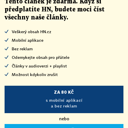
Tento článek
je
zdarma. Když si
předplatíte HN, budete moci číst
všechny naše články
.
Veškerý obsah HN.cz
Mobilní aplikace
Bez reklam
Odemykejte obsah pro přátele
Články v audioverzi + playlist
Možnost kdykoliv zrušit
ZA 80 KČ
s mobilní aplikací
a bez reklam
nebo