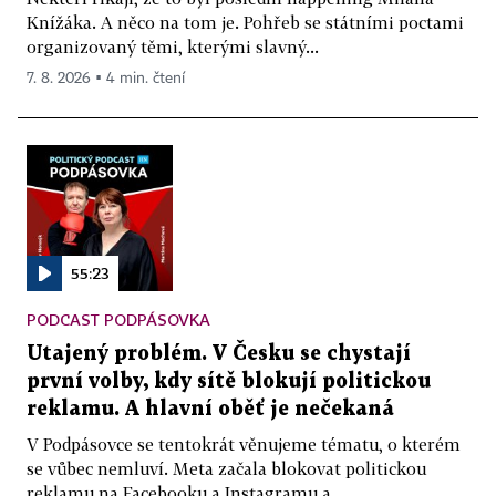
Knížáka. A něco na tom je. Pohřeb se státními poctami
organizovaný těmi, kterými slavný...
7. 8. 2026 ▪ 4 min. čtení
55:23
PODCAST PODPÁSOVKA
Utajený problém. V Česku se chystají
první volby, kdy sítě blokují politickou
reklamu. A hlavní oběť je nečekaná
V Podpásovce se tentokrát věnujeme tématu, o kterém
se vůbec nemluví. Meta začala blokovat politickou
reklamu na Facebooku a Instagramu a...