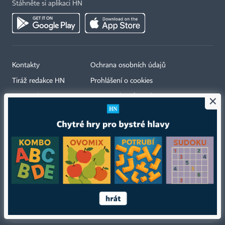
Stáhněte si aplikaci HN
Kontakty
Ochrana osobních údajů
Tiráž redakce HN
Prohlášení o cookies
×
Economia
Nastavení soukromí
Kariéra v HN
Všeobecné smluvní podmínky
Ceník inzerce
Koupit / darovat předplatné
Eventy
Newslettery
RSS kanály