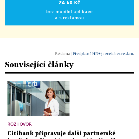
ZA 40 KČ
bez mobilní aplikace
a s reklamou
|
Předplatné HN+ je zcela bez reklam.
Související články
ROZHOVOR
Citibank připravuje další partnerské