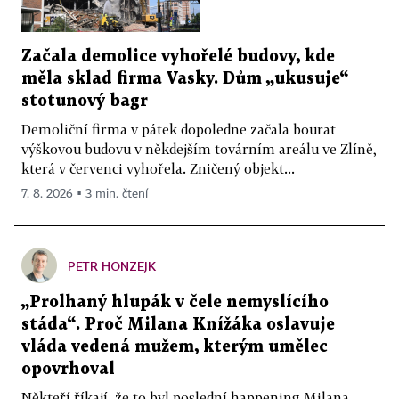
Začala demolice vyhořelé budovy, kde
měla sklad firma Vasky. Dům „ukusuje“
stotunový bagr
Demoliční firma v pátek dopoledne začala bourat
výškovou budovu v někdejším továrním areálu ve Zlíně,
která v červenci vyhořela. Zničený objekt...
7. 8. 2026 ▪ 3 min. čtení
PETR HONZEJK
„Prolhaný hlupák v čele nemyslícího
stáda“. Proč Milana Knížáka oslavuje
vláda vedená mužem, kterým umělec
opovrhoval
Někteří říkají, že to byl poslední happening Milana