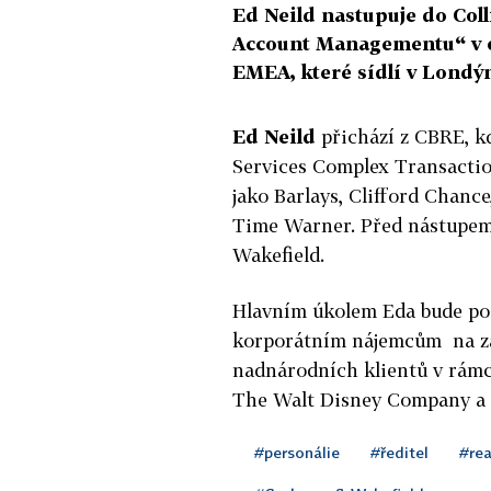
Ed Neild nastupuje do Colli
Account Managementu“ v o
EMEA, které sídlí v Londý
Ed Neild
přichází z CBRE, k
Services Complex Transactio
jako Barlays, Clifford Chance
Time Warner. Před nástupem
Wakefield.
Hlavním úkolem Eda bude pos
korporátním nájemcům na zák
nadnárodních klientů v rámc
The Walt Disney Company a 
#personálie
#ředitel
#rea