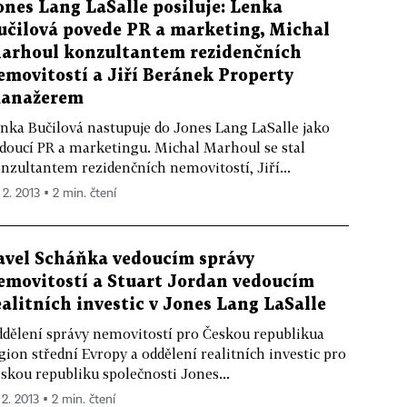
ones Lang LaSalle posiluje: Lenka
učilová povede PR a marketing, Michal
arhoul konzultantem rezidenčních
emovitostí a Jiří Beránek Property
anažerem
nka Bučilová nastupuje do Jones Lang LaSalle jako
doucí PR a marketingu. Michal Marhoul se stal
nzultantem rezidenčních nemovitostí, Jiří...
 2. 2013 ▪ 2 min. čtení
avel Scháňka vedoucím správy
emovitostí a Stuart Jordan vedoucím
ealitních investic v Jones Lang LaSalle
dělení správy nemovitostí pro Českou republikua
gion střední Evropy a oddělení realitních investic pro
skou republiku společnosti Jones...
 2. 2013 ▪ 2 min. čtení