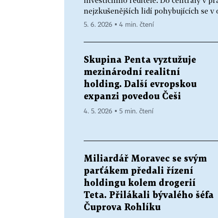
investičního ředitele. Do centrály v p
nejzkušenějších lidí pohybujících se v 
5. 6. 2026 ▪ 4 min. čtení
Skupina Penta vyztužuje
mezinárodní realitní
holding. Další evropskou
expanzi povedou Češi
4. 5. 2026 ▪ 5 min. čtení
Miliardář Moravec se svým
parťákem předali řízení
holdingu kolem drogerií
Teta. Přilákali bývalého šéfa
Čuprova Rohlíku