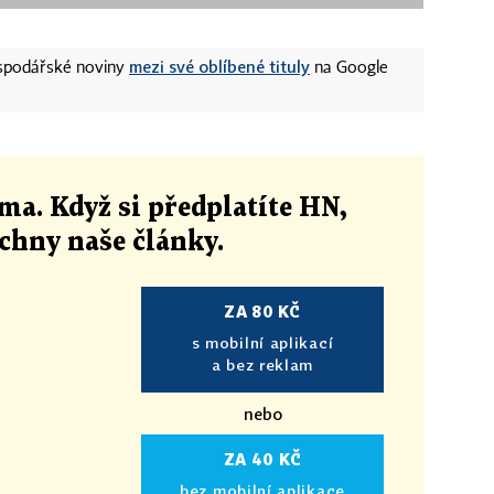
mezi své oblíbené tituly
ospodářské noviny
na Google
ma. Když si předplatíte HN,
echny naše články
.
ZA 80 KČ
s mobilní aplikací
a bez reklam
nebo
ZA 40 KČ
bez mobilní aplikace