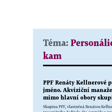
Téma:
Personáli
kam
PPF Renáty Kellnerové p
jméno. Akviziční manaže
mimo hlavní obory skup
Skupina PPF, vlastněná Renátou Kelln