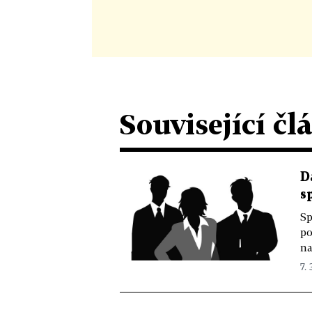
Související čl
D
s
Sp
po
na
7. 