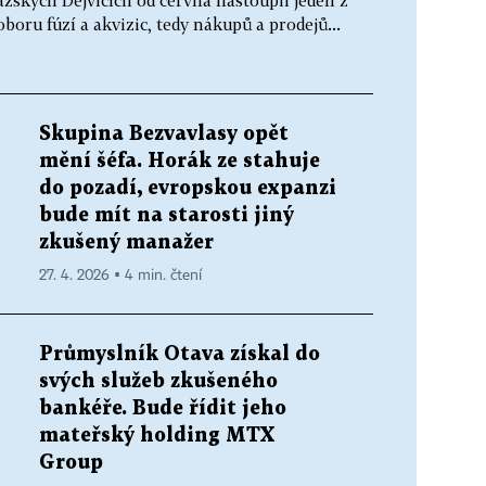
ražských Dejvicích od června nastoupil jeden z
oboru fúzí a akvizic, tedy nákupů a prodejů...
Skupina Bezvavlasy opět
mění šéfa. Horák ze stahuje
do pozadí, evropskou expanzi
bude mít na starosti jiný
zkušený manažer
27. 4. 2026 ▪ 4 min. čtení
Průmyslník Otava získal do
svých služeb zkušeného
bankéře. Bude řídit jeho
mateřský holding MTX
Group