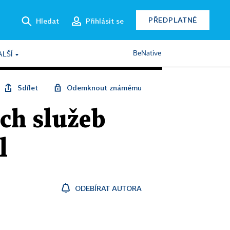
PŘEDPLATNÉ
Hledat
Přihlásit se
BeNative
ALŠÍ
Sdílet
Odemknout známému
ích služeb
l
ODEBÍRAT AUTORA