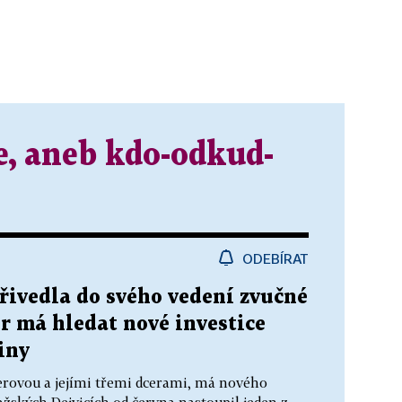
e, aneb kdo-odkud-
ODEBÍRAT
řivedla do svého vedení zvučné
r má hledat nové investice
iny
erovou a jejími třemi dcerami, má nového