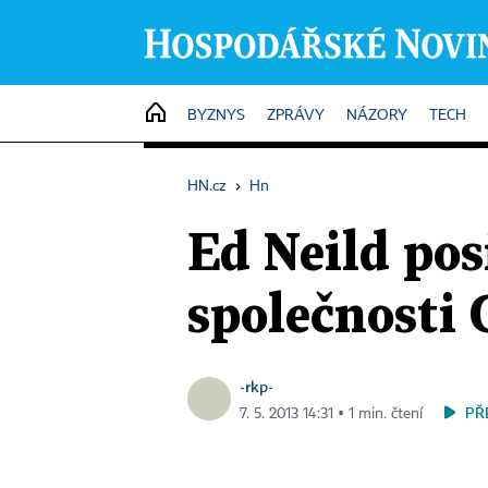
HOME
BYZNYS
ZPRÁVY
NÁZORY
TECH
HN.cz
›
Hn
Ed Neild pos
společnosti 
-rkp-
PŘ
7. 5. 2013 14:31 ▪ 1 min. čtení