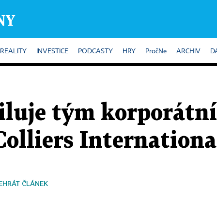
REALITY
INVESTICE
PODCASTY
HRY
PročNe
ARCHIV
D
iluje tým korporátn
Colliers Internationa
EHRÁT ČLÁNEK