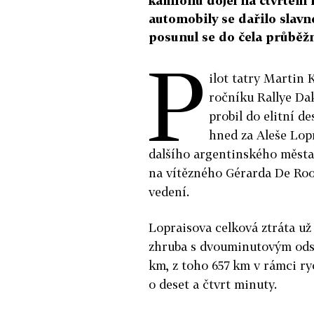
kamionů dojel na čtvrtém m
automobily se dařilo slavn
posunul se do čela průběž
P
ilot tatry Martin 
ročníku Rallye Dak
probil do elitní d
hned za Aleše Lopr
dalšího argentinského města 
na vítězného Gérarda De Rooy
vedení.
Lopraisova celková ztráta už
zhruba s dvouminutovým odst
km, z toho 657 km v rámci r
o deset a čtvrt minuty.