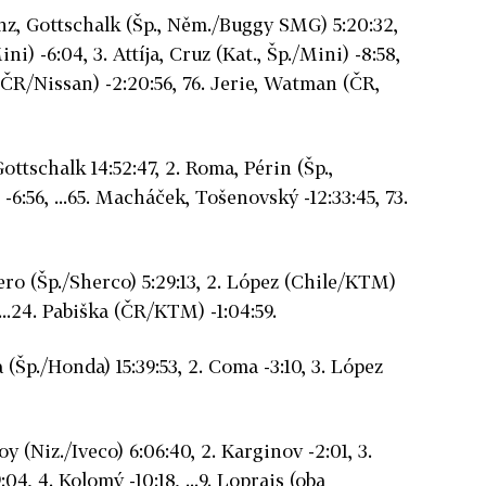
nz, Gottschalk (Šp., Něm./Buggy SMG) 5:20:32,
ni) -6:04, 3. Attíja, Cruz (Kat., Šp./Mini) -8:58,
(ČR/Nissan) -2:20:56, 76. Jerie, Watman (ČR,
Gottschalk 14:52:47, 2. Roma, Périn (Šp.,
z -6:56, ...65. Macháček, Tošenovský -12:33:45, 73.
ero (Šp./Sherco) 5:29:13, 2. López (Chile/KTM)
...24. Pabiška (ČR/KTM) -1:04:59.
 (Šp./Honda) 15:39:53, 2. Coma -3:10, 3. López
y (Niz./Iveco) 6:06:40, 2. Karginov -2:01, 3.
04, 4. Kolomý -10:18, ...9. Loprais (oba