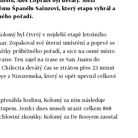
ístě, Aleš Loprais byl devátý. Mezi
ému Španělu Sainzovi, který etapu vyhrál a
ného pořadí.
Kolomý byl čtvrtý v nejdelší etapě letošního
ar. Zopakoval své úterní umístění a poprvé se
esítky průběžného pořadí, a sice na osmé místo
aise. Ten zajel na trase ze San Juanu do
Chilecita devátý čas se ztrátou přes 23 minut
e z Nizozemska, který si opět upevnil celkové
 přesáhla hodinu, Kolomý za ním následuje
upem. Jezdci dnes museli urazit celkem 868
ychlostní zkoušky. Kolomý za De Rooyem zaostal