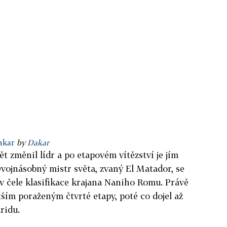
akar
by
Dakar
t změnil lídr a po etapovém vítězství je jím
Dvojnásobný mistr světa, zvaný El Matador, se
 v čele klasifikace krajana Naniho Romu. Právě
ším poraženým čtvrté etapy, poté co dojel až
ridu.