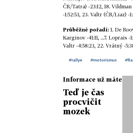
ČR/Tatra) -23:12, 18. Vildman
-1:52:53, 23. Valtr (ČR/Liaz) -
Průběžné pořadí:
1. De Rooy
Karginov -41:11, ...7. Loprais -1
Valtr -4:58:23, 22. Vrátný -5:3
#rallye
#motorismus
#Ra
Informace už máte
Teď je čas
procvičit
mozek