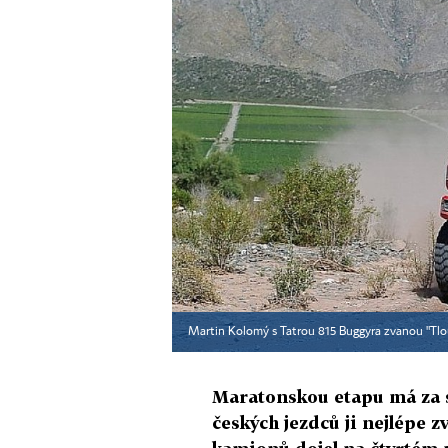
Martin Kolomý s Tatrou 815 Buggyra zvanou "Tlo
Maratonskou etapu má za s
českých jezdců ji nejlépe z