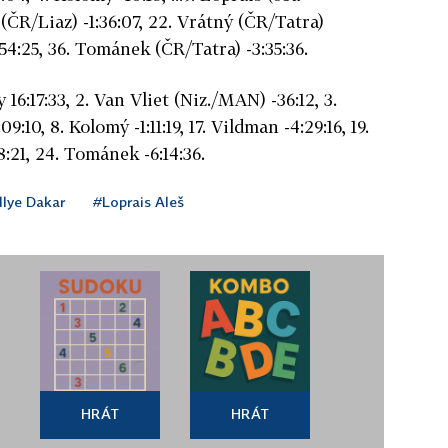
 (ČR/Liaz) -1:36:07, 22. Vrátný (ČR/Tatra)
1:54:25, 36. Tománek (ČR/Tatra) -3:35:36.
 16:17:33, 2. Van Vliet (Niz./MAN) -36:12, 3.
:09:10, 8. Kolomý -1:11:19, 17. Vildman -4:29:16, 19.
8:21, 24. Tománek -6:14:36.
llye Dakar
#Loprais Aleš
HRÁT
HRÁT