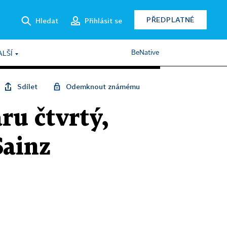
PŘEDPLATNÉ
Hledat
Přihlásit se
BeNative
ALŠÍ
Sdílet
Odemknout známému
ru čtvrtý,
Sainz