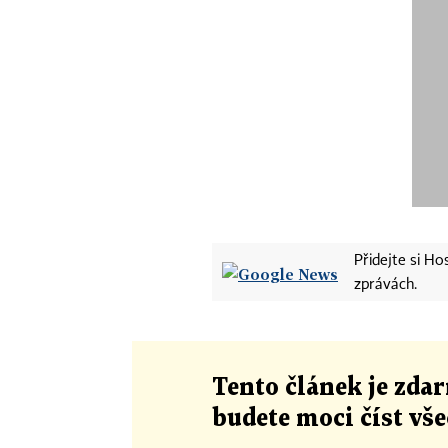
Přidejte si H
zprávách.
Tento článek
je
zdar
budete moci číst vš