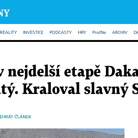
REALITY
INVESTICE
PODCASTY
HRY
PročNe
ARCHIV
D
 nejdelší etapě Daka
tý. Kraloval slavný 
EHRÁT ČLÁNEK