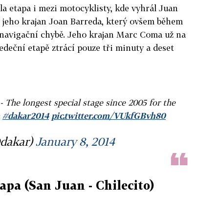
a etapa i mezi motocyklisty, kde vyhrál Juan
e jeho krajan Joan Barreda, který ovšem během
li navigační chybě. Jeho krajan Marc Coma už na
edeční etapě ztrácí pouze tři minuty a deset
- The longest special stage since 2005 for the
#dakar2014
pic.twitter.com/VUkfGBvh80
dakar)
January 8, 2014
tapa (San Juan - Chilecito)