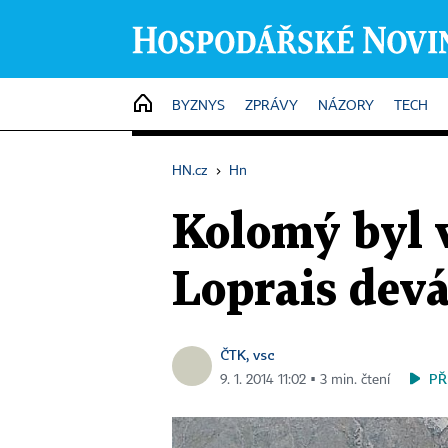
HOME
BYZNYS
ZPRÁVY
NÁZORY
TECH
HN.cz
›
Hn
Kolomý byl v
Loprais devá
ČTK, vsc
PŘ
9. 1. 2014 11:02 ▪ 3 min. čtení