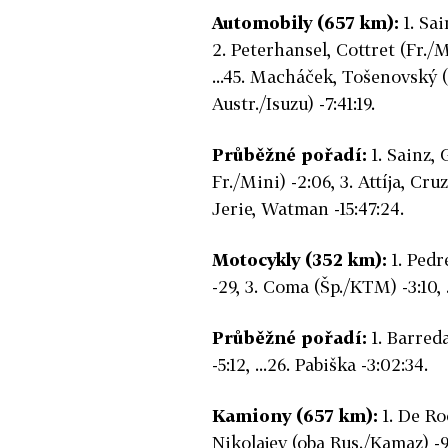
Automobily (657 km):
1. Sai
2. Peterhansel, Cottret (Fr./Mi
...45. Macháček, Tošenovský 
Austr./Isuzu) -7:41:19.
Průběžné pořadí:
1. Sainz, 
Fr./Mini) -2:06, 3. Attíja, Cru
Jerie, Watman -15:47:24.
Motocykly (352 km):
1. Pedr
-29, 3. Coma (Šp./KTM) -3:10, 
Průběžné pořadí:
1. Barreda
-5:12, ...26. Pabiška -3:02:34.
Kamiony (657 km):
1. De Roo
Nikolajev (oba Rus./Kamaz) -9: