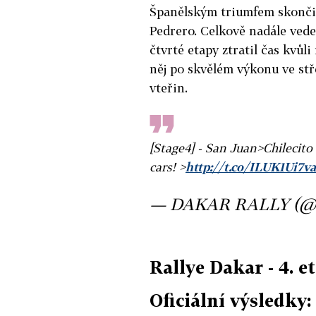
Španělským triumfem skončil
Pedrero. Celkově nadále ved
čtvrté etapy ztratil čas kvů
něj po skvělém výkonu ve stř
vteřin.
[Stage4] - San Juan>Chilecito 
cars! >
http://t.co/ILUK1Ui7va
— DAKAR RALLY (@
Rallye Dakar - 4. e
Oficiální výsledky: