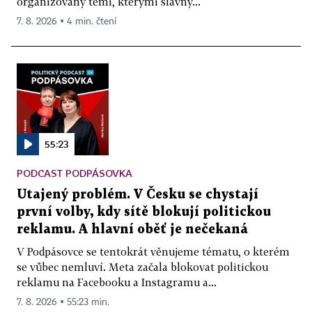
organizovaný těmi, kterými slavný...
7. 8. 2026 ▪ 4 min. čtení
55:23
PODCAST PODPÁSOVKA
Utajený problém. V Česku se chystají
první volby, kdy sítě blokují politickou
reklamu. A hlavní oběť je nečekaná
V Podpásovce se tentokrát věnujeme tématu, o kterém
se vůbec nemluví. Meta začala blokovat politickou
reklamu na Facebooku a Instagramu a...
7. 8. 2026 ▪ 55:23 min.