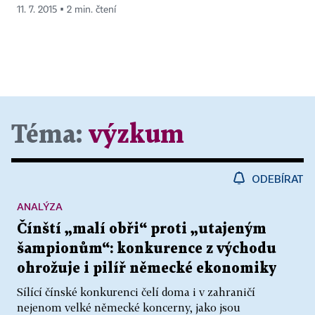
11. 7. 2015 ▪ 2 min. čtení
Téma:
výzkum
ODEBÍRAT
ANALÝZA
Čínští „malí obři“ proti „utajeným
šampionům“: konkurence z východu
ohrožuje i pilíř německé ekonomiky
Sílící čínské konkurenci čelí doma i v zahraničí
nejenom velké německé koncerny, jako jsou