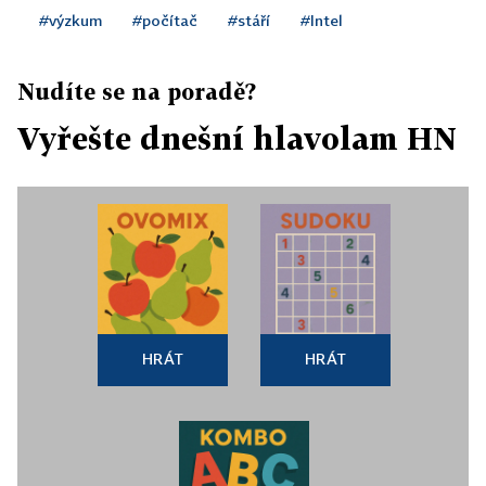
#výzkum
#počítač
#stáří
#Intel
Nudíte se na poradě?
Vyřešte dnešní hlavolam HN
HRÁT
HRÁT