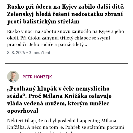
Rusko při úderu na Kyjev zabilo další dítě.
Zelenskyj hledá řešení nedostatku zbraní
proti balistickým střelám
Rusko v noci na sobotu znovu zaútočilo na Kyjev a jeho
okolí. Při útoku zahynul tříletý chlapec se svými
prarodiči. Jeho rodiče a patnáctiletý...
8. 8. 2026 ▪ 3 min. čtení
PETR HONZEJK
„Prolhaný hlupák v čele nemyslícího
stáda“. Proč Milana Knížáka oslavuje
vláda vedená mužem, kterým umělec
opovrhoval
Někteří říkají, že to byl poslední happening Milana
Knížáka. A něco na tom je. Pohřeb se státními poctami