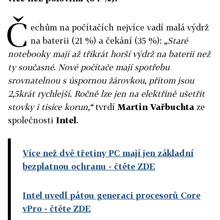
Č
echům na počítačích nejvíce vadí malá výdrž
na baterii (21 %) a čekání (35 %):
„Staré
notebooky mají až třikrát horší výdrž na baterii než
ty současné. Nové počítače mají spotřebu
srovnatelnou s úspornou žárovkou, přitom jsou
2,5krát rychlejší. Ročně lze jen na elektřině ušetřit
stovky i tisíce korun,“
tvrdí
Martin Vařbuchta
ze
společnosti
Intel
.
Více než dvě třetiny PC mají jen základní
bezplatnou ochranu
- čtěte ZDE
Intel uvedl pátou generaci procesorů Core
vPro
- čtěte ZDE