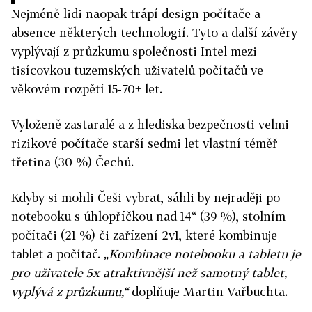
Nejméně lidi naopak trápí design počítače a
absence některých technologií. Tyto a další závěry
vyplývají z průzkumu společnosti Intel mezi
tisícovkou tuzemských uživatelů počítačů ve
věkovém rozpětí 15-70+ let.
Vyloženě zastaralé a z hlediska bezpečnosti velmi
rizikové počítače starší sedmi let vlastní téměř
třetina (30 %) Čechů.
Kdyby si mohli Češi vybrat, sáhli by nejraději po
notebooku s úhlopříčkou nad 14“ (39 %), stolním
počítači (21 %) či zařízení 2v1, které kombinuje
tablet a počítač.
„Kombinace notebooku a tabletu je
pro uživatele 5x atraktivnější než samotný tablet,
vyplývá z průzkumu,“
doplňuje Martin Vařbuchta.