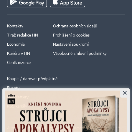
Kontakty
Ochrana osobních údajů
Tiráž redakce HN
Prohlášení o cookies
Economia
Nastavení soukromí
Kariéra v HN
Všeobecné smluvní podmínky
Ceník inzerce
Koupit / darovat předplatné
Eventy
×
Newslettery
RSS kanály
Autorská práva vykonává vydavatel. Bez písemného svolení vydavatele je