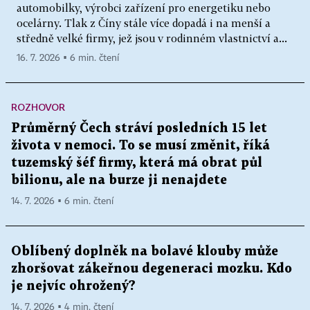
automobilky, výrobci zařízení pro energetiku nebo
ocelárny. Tlak z Číny stále více dopadá i na menší a
středně velké firmy, jež jsou v rodinném vlastnictví a...
16. 7. 2026 ▪ 6 min. čtení
ROZHOVOR
Průměrný Čech stráví posledních 15 let
života v nemoci. To se musí změnit, říká
tuzemský šéf firmy, která má obrat půl
bilionu, ale na burze ji nenajdete
14. 7. 2026 ▪ 6 min. čtení
Oblíbený doplněk na bolavé klouby může
zhoršovat zákeřnou degeneraci mozku. Kdo
je nejvíc ohrožený?
14. 7. 2026 ▪ 4 min. čtení