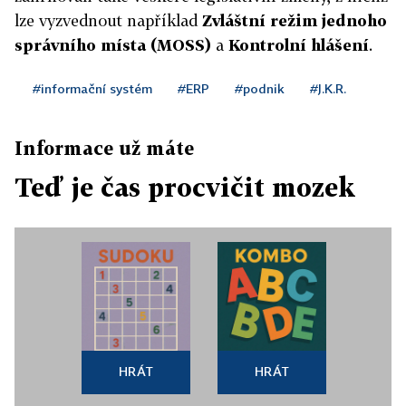
lze vyzvednout například
Zvláštní režim jednoho
správního místa (MOSS)
a
Kontrolní hlášení
.
#informační systém
#ERP
#podnik
#J.K.R.
Informace už máte
Teď je čas procvičit mozek
HRÁT
HRÁT