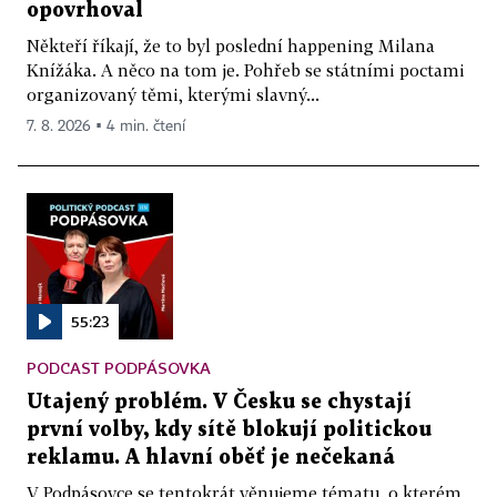
opovrhoval
Někteří říkají, že to byl poslední happening Milana
Knížáka. A něco na tom je. Pohřeb se státními poctami
organizovaný těmi, kterými slavný...
7. 8. 2026 ▪ 4 min. čtení
55:23
PODCAST PODPÁSOVKA
Utajený problém. V Česku se chystají
první volby, kdy sítě blokují politickou
reklamu. A hlavní oběť je nečekaná
V Podpásovce se tentokrát věnujeme tématu, o kterém