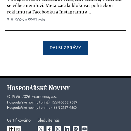
se vůbec nemluví. Meta začala blokovat politickou
reklamu na Facebooku a Instagramu a...
7. 8. 2026 ▪ 55:23 min.
DALŠÍ ZPRÁVY
©
1996-2026
Economia, a.s.
Hospodářské noviny (print) ISSN 0862-9587
Hospodářské noviny (online) ISSN 2787-950X
Certifikováno
Sledujte nás