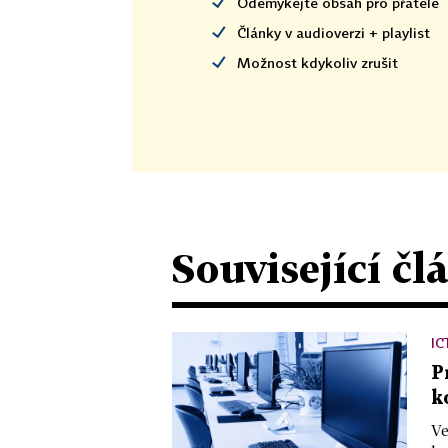
Odemykejte obsah pro přátele
Články v audioverzi + playlist
Možnost kdykoliv zrušit
Související čl
IC
P
k
Ve