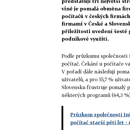
představují tři největší st
vině je pomalá obměna fire
počítačů v českých firmác
firmami v České a Slovensk
příležitosti uvedení šesté
podnikové využití.
Podle průzkumu společnosti
počítač. Čekání u počítače v
V pořadí dále následují pomal
uživatelů, a pro 55,7 % uživa
Slovensku frustruje pomalý p
některých programů (64,3 %)
Průzkum společnosti Inte
počítač starší pěti let
- 