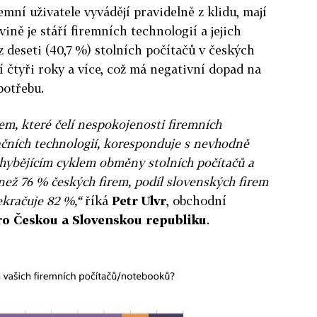
emní uživatele vyvádějí pravidelně z klidu, mají
ině je stáří firemních technologií a jejich
 deseti (40,7 %) stolních počítačů v českých
ší čtyři roky a více, což má negativní dopad na
potřebu.
rem, které čelí nespokojenosti firemních
ačních technologií, koresponduje s nevhodně
hybějícím cyklem obměny stolních počítačů a
než 76 % českých firem, podíl slovenských firem
kračuje 82 %,“
říká
Petr Ulvr
, obchodní
ro Českou a Slovenskou republiku
.