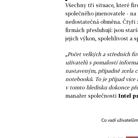
Všechny tři situace, které fir
společného jmenovatele - na v
nedostatečná obměna. Čtyři z
firmách přesluhují: jsou star
jejich výkon, spolehlivost a s
„Počet velkých a středních fi
uživatelů s pomalostí inform
nastaveným, případně zcela c
notebooků. To je případ více 
v tomto hledisku dokonce pře
manažer společnosti
Intel p