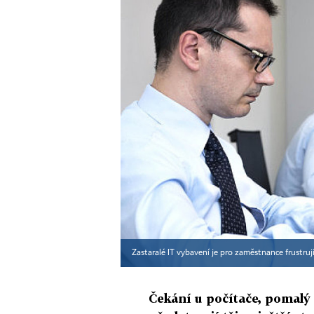
Zastaralé IT vybavení je pro zaměstnance frustrují
Čekání u počítače, pomalý