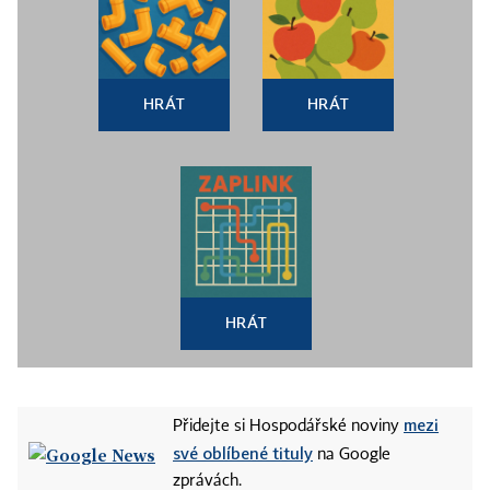
HRÁT
HRÁT
HRÁT
mezi
Přidejte si Hospodářské noviny
své oblíbené tituly
na Google
zprávách.