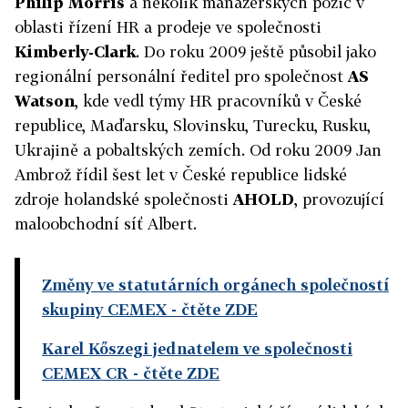
Philip Morris
a několik manažerských pozic v
oblasti řízení HR a prodeje ve společnosti
Kimberly-Clark
. Do roku 2009 ještě působil jako
regionální personální ředitel pro společnost
AS
Watson
, kde vedl týmy HR pracovníků v České
republice, Maďarsku, Slovinsku, Turecku, Rusku,
Ukrajině a pobaltských zemích. Od roku 2009 Jan
Ambrož řídil šest let v České republice lidské
zdroje holandské společnosti
AHOLD
, provozující
maloobchodní síť Albert.
Změny ve statutárních orgánech společností
skupiny CEMEX
- čtěte ZDE
Karel Kőszegi jednatelem ve společnosti
CEMEX CR
- čtěte ZDE