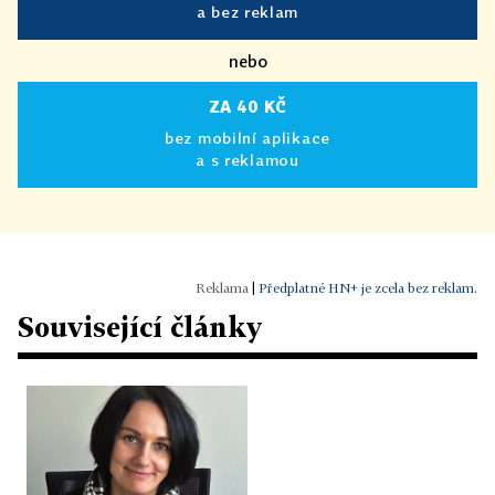
a bez reklam
nebo
ZA 40 KČ
bez mobilní aplikace
a s reklamou
|
Předplatné HN+ je zcela bez reklam.
Související články