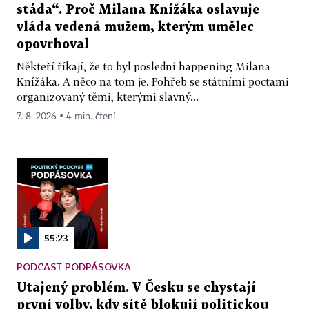
stáda“. Proč Milana Knížáka oslavuje
vláda vedená mužem, kterým umělec
opovrhoval
Někteří říkají, že to byl poslední happening Milana
Knížáka. A něco na tom je. Pohřeb se státními poctami
organizovaný těmi, kterými slavný...
7. 8. 2026 ▪ 4 min. čtení
55:23
PODCAST PODPÁSOVKA
Utajený problém. V Česku se chystají
první volby, kdy sítě blokují politickou