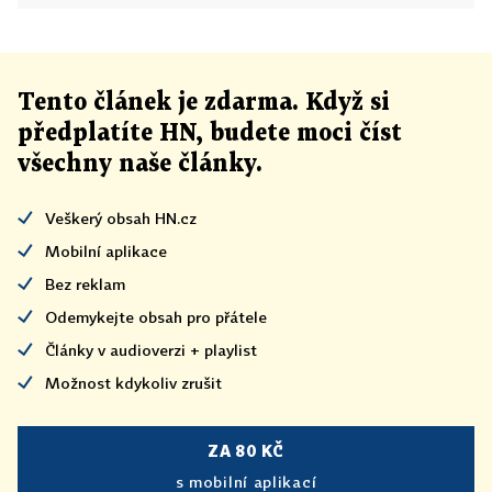
Tento článek
je
zdarma. Když si
předplatíte HN, budete moci číst
všechny naše články
.
Veškerý obsah HN.cz
Mobilní aplikace
Bez reklam
Odemykejte obsah pro přátele
Články v audioverzi + playlist
Možnost kdykoliv zrušit
ZA 80 KČ
s mobilní aplikací