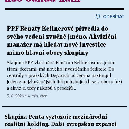
ODEBÍRAT
PPF Renáty Kellnerové přivedla do
svého vedení zvučné jméno. Akviziční
manažer má hledat nové investice
mimo hlavní obory skupiny
Skupina PPF, vlastněná Renátou Kellnerovou a jejími
třemi dcerami, má nového investičního ředitele. Do
centrály v pražských Dejvicích od června nastoupil
jeden z nejzkušenějších lidí pohybujících se v oboru fúzí
a akvizic, tedy nákupů a prodejů...
5. 6. 2026 ▪ 4 min. čtení
Skupina Penta vyztužuje mezinárodní
realitní holding. Další evropskou expanzi