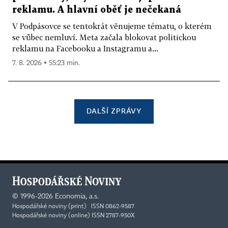
reklamu. A hlavní oběť je nečekaná
V Podpásovce se tentokrát věnujeme tématu, o kterém
se vůbec nemluví. Meta začala blokovat politickou
reklamu na Facebooku a Instagramu a...
7. 8. 2026 ▪ 55:23 min.
DALŠÍ ZPRÁVY
©
1996-2026
Economia, a.s.
Hospodářské noviny (print) ISSN 0862-9587
Hospodářské noviny (online) ISSN 2787-950X