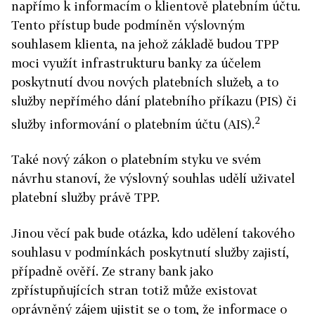
napřímo k informacím o klientově platebním účtu.
Tento přístup bude podmíněn výslovným
souhlasem klienta, na jehož základě budou TPP
moci využít infrastrukturu banky za účelem
poskytnutí dvou nových platebních služeb, a to
služby nepřímého dání platebního příkazu (PIS) či
2
služby informování o platebním účtu (AIS).
Také nový zákon o platebním styku ve svém
návrhu stanoví, že výslovný souhlas udělí uživatel
platební služby právě TPP.
Jinou věcí pak bude otázka, kdo udělení takového
souhlasu v podmínkách poskytnutí služby zajistí,
případně ověří. Ze strany bank jako
zpřístupňujících stran totiž může existovat
oprávněný zájem ujistit se o tom, že informace o