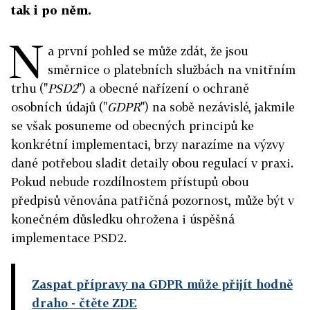
tak i po něm.
N
a první pohled se může zdát, že jsou
směrnice o platebních službách na vnitřním
trhu ("
PSD2
") a obecné nařízení o ochraně
osobních údajů ("
GDPR
") na sobě nezávislé, jakmile
se však posuneme od obecných principů ke
konkrétní implementaci, brzy narazíme na výzvy
dané potřebou sladit detaily obou regulací v praxi.
Pokud nebude rozdílnostem přístupů obou
předpisů věnována patřičná pozornost, může být v
konečném důsledku ohrožena i úspěšná
implementace PSD2.
Zaspat přípravy na GDPR může přijít hodně
draho
- čtěte ZDE