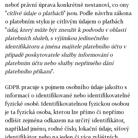
neboť právní úprava konkrétně nestanoví, co ony
"
citlivé údaje o platbách
" jsou. Podle návrhu zákona
o platebním styku je citlivým údajem o platbách
"
údaj, který může být zneužit k podvodu v oblasti
platebních služeb, s výjimkou jedinečného
identifikátoru a jména majitele platebního účtu v
případě poskytovatele služby informování o
platebním účtu nebo služby nepřímého dání
platebního příkazu
".
GDPR pracuje s pojmem osobního údaje jakožto s
informací o identifikované nebo identifikovatelné
fyzické osobě. Identifikovatelnou fyzickou osobou
je ta fyzická osoba, kterou lze přímo či nepřímo
odlišit zejména odkazem na určitý identifikátor,
například jméno, rodné číslo, lokační údaje, síťový
identifikátor nebo na jeden či více zvláštních