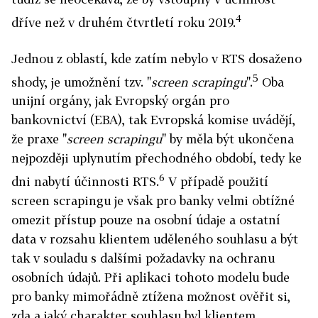
4
dříve než v druhém čtvrtletí roku 2019.
Jednou z oblastí, kde zatím nebylo v RTS dosaženo
5
shody, je umožnění tzv. "
screen scrapingu
".
Oba
unijní orgány, jak Evropský orgán pro
bankovnictví (EBA), tak Evropská komise uvádějí,
že praxe "
screen scrapingu
" by měla být ukončena
nejpozději uplynutím přechodného období, tedy ke
6
dni nabytí účinnosti RTS.
V případě použití
screen scrapingu je však pro banky velmi obtížné
omezit přístup pouze na osobní údaje a ostatní
data v rozsahu klientem uděleného souhlasu a být
tak v souladu s dalšími požadavky na ochranu
osobních údajů. Při aplikaci tohoto modelu bude
pro banky mimořádně ztížena možnost ověřit si,
zda a jaký charakter souhlasu byl klientem