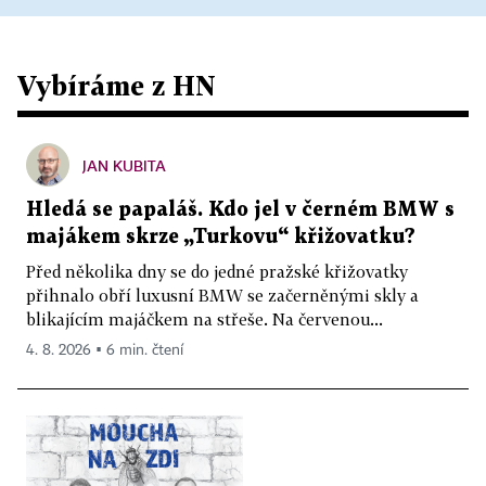
Vybíráme z HN
JAN KUBITA
Hledá se papaláš. Kdo jel v černém BMW s
majákem skrze „Turkovu“ křižovatku?
Před několika dny se do jedné pražské křižovatky
přihnalo obří luxusní BMW se začerněnými skly a
blikajícím majáčkem na střeše. Na červenou...
4. 8. 2026 ▪ 6 min. čtení