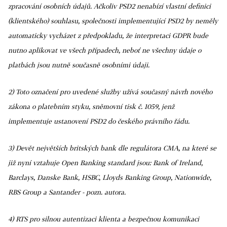
zpracování osobních údajů. Ačkoliv PSD2 nenabízí vlastní definici
(klientského) souhlasu, společnosti implementující PSD2 by neměly
automaticky vycházet z předpokladu, že interpretaci GDPR bude
nutno aplikovat ve všech případech, neboť ne všechny údaje o
platbách jsou nutně současně osobními údaji.
2) Toto označení pro uvedené služby užívá současný návrh nového
zákona o platebním styku, sněmovní tisk č. 1059, jenž
implementuje ustanovení PSD2 do českého právního řádu.
3) Devět největších britských bank dle regulátora CMA, na které se
již nyní vztahuje Open Banking standard jsou: Bank of Ireland,
Barclays, Danske Bank, HSBC, Lloyds Banking Group, Nationwide,
RBS Group a Santander - pozn. autora.
4) RTS pro silnou autentizaci klienta a bezpečnou komunikaci