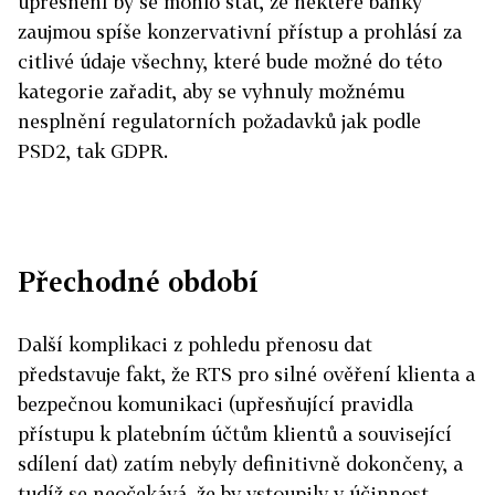
upřesnění by se mohlo stát, že některé banky
zaujmou spíše konzervativní přístup a prohlásí za
citlivé údaje všechny, které bude možné do této
kategorie zařadit, aby se vyhnuly možnému
nesplnění regulatorních požadavků jak podle
PSD2, tak GDPR.
Přechodné období
Další komplikaci z pohledu přenosu dat
představuje fakt, že RTS pro silné ověření klienta a
bezpečnou komunikaci (upřesňující pravidla
přístupu k platebním účtům klientů a související
sdílení dat) zatím nebyly definitivně dokončeny, a
tudíž se neočekává, že by vstoupily v účinnost