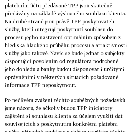
platebním účtu předávané TPP jsou skutečně
předávány na základě výslovného souhlasu klienta.
Na druhé straně jsou právě TPP poskytovateli
služby, kteří integrují poskytnutí souhlasu do
procesu jejího nastavení optimálním způsobem z
hlediska hladkého průběhu procesu a atraktivnosti
služby jako takové. Navíc se bude jednat o subjekty
disponující povolením od regulátora podrobené
jeho dohledu a banky budou disponovat i určitými
oprávněními v některých situacích požadované
informace TPP neposkytnout.
Po pečlivém zvážení těchto souběžných požadavků
jsme názoru, že ačkoliv budou TPP iniciátory
zajištění si souhlasu klienta za účelem využití dat
souvisejících s poskytnutím konkrétní platební
služby, případně souhlasu s dalším využitím těchto