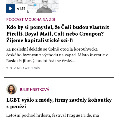
41:51
PODCAST MOUCHA NA ZDI
Kdo by si pomyslel, že Češi budou vlastnit
Pirelli, Royal Mail, Colt nebo Groupon?
Žijeme kapitalistické sci-fi
Za poslední dekádu se úplně otočila korouhvička
českého byznysu z východu na západ. Místo investic v
Rusku či jihovýchodní Asii se český...
7. 8. 2026 ▪ 41:51 min.
JULIE HRSTKOVÁ
LGBT vyšlo z módy, firmy zavřely kohoutky
s penězi
Letošní pochod hrdosti, festival Prague Pride, má