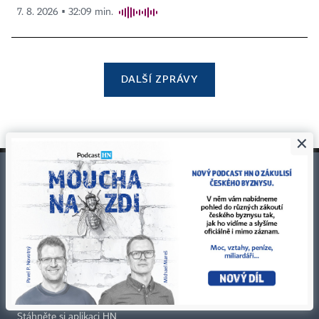
7. 8. 2026 ▪ 32:09 min.
DALŠÍ ZPRÁVY
×
©
1996-2026
Economia, a.s.
Hospodářské noviny (print) ISSN 0862-9587
Hospodářské noviny (online) ISSN 2787-950X
Certifikováno
Sledujte nás
Stáhněte si aplikaci HN