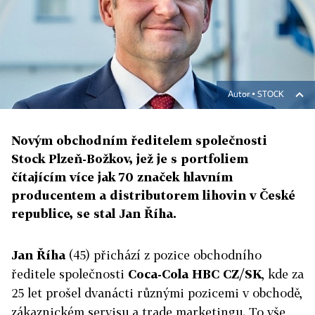
Autor ▪
STOCK
Novým obchodním ředitelem společnosti
Stock Plzeň-Božkov, jež je s portfoliem
čítajícím více jak 70 značek hlavním
producentem a distributorem lihovin v České
republice, se stal Jan Říha.
Jan Říha
(45) přichází z pozice obchodního
ředitele společnosti
Coca-Cola HBC CZ/SK
, kde za
25 let prošel dvanácti různými pozicemi v obchodě,
zákaznickém servisu a trade marketingu. To vše