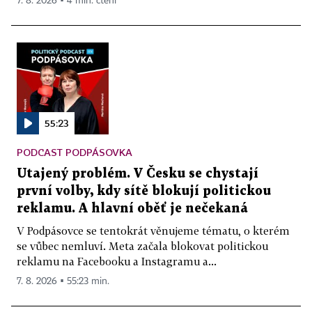
7. 8. 2026 ▪ 4 min. čtení
55:23
PODCAST PODPÁSOVKA
Utajený problém. V Česku se chystají
první volby, kdy sítě blokují politickou
reklamu. A hlavní oběť je nečekaná
V Podpásovce se tentokrát věnujeme tématu, o kterém
se vůbec nemluví. Meta začala blokovat politickou
reklamu na Facebooku a Instagramu a...
7. 8. 2026 ▪ 55:23 min.