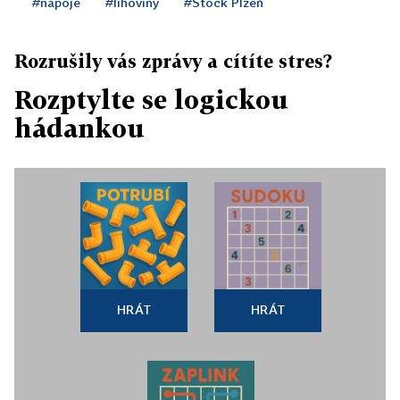
#nápoje
#lihoviny
#Stock Plzeň
Rozrušily vás zprávy a cítíte stres?
Rozptylte se logickou
hádankou
HRÁT
HRÁT