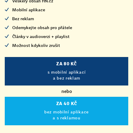
Veškerý obsah HN.cz
Mobilní aplikace
Bez reklam
Odemykejte obsah pro přátele
Články v audioverzi + playlist
Možnost kdykoliv zrušit
ZA 80 KČ
s mobilní aplikací
a bez reklam
nebo
ZA 40 KČ
bez mobilní aplikace
a s reklamou