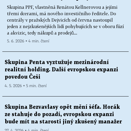
Skupina PPF, vlastněná Renátou Kellnerovou a jejími
třemi dcerami, má nového investičního ředitele. Do
centrály v pražských Dejvicích od června nastoupil
jeden z nejzkušenějších lidí pohybujících se v oboru fúzí
a akvizic, tedy nákupů a prodejů...
5. 6. 2026 ▪ 4 min. čtení
Skupina Penta vyztužuje mezinárodní
realitní holding. Další evropskou expanzi
povedou Češi
4. 5. 2026 ▪ 5 min. čtení
Skupina Bezvavlasy opět mění šéfa. Horák
ze stahuje do pozadí, evropskou expanzi
bude mít na starosti jiný zkušený manažer
27. 4. 2026 ▪ 4 min. čtení