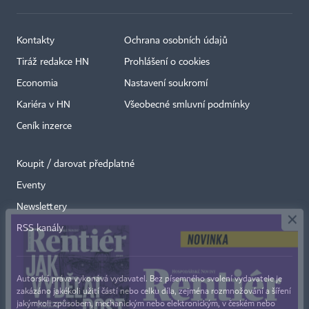
Kontakty
Ochrana osobních údajů
Tiráž redakce HN
Prohlášení o cookies
Economia
Nastavení soukromí
Kariéra v HN
Všeobecné smluvní podmínky
Ceník inzerce
Koupit / darovat předplatné
Eventy
×
Newslettery
RSS kanály
Autorská práva vykonává vydavatel. Bez písemného svolení vydavatele je
zakázáno jakékoli užití částí nebo celku díla, zejména rozmnožování a šíření
jakýmkoli způsobem, mechanickým nebo elektronickým, v českém nebo