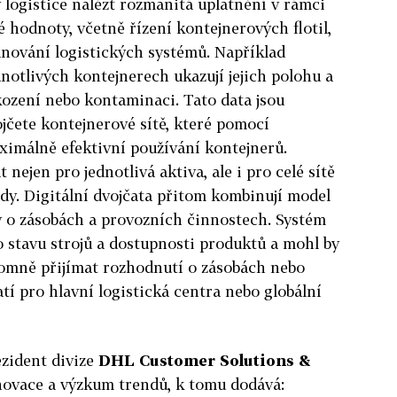
v logistice nalézt rozmanitá uplatnění v rámci
 hodnoty, včetně řízení kontejnerových flotil,
ánování logistických systémů. Například
dnotlivých kontejnerech ukazují jejich polohu a
ození nebo kontaminaci. Tato data jsou
jčete kontejnerové sítě, které pomocí
aximálně efektivní používání kontejnerů.
t nejen pro jednotlivá aktiva, ale i pro celé sítě
ady. Digitální dvojčata přitom kombinují model
y o zásobách a provozních činnostech. Systém
 stavu strojů a dostupnosti produktů a mohl by
omně přijímat rozhodnutí o zásobách nebo
tí pro hlavní logistická centra nebo globální
ezident divize
DHL Customer Solutions &
novace a výzkum trendů, k tomu dodává: