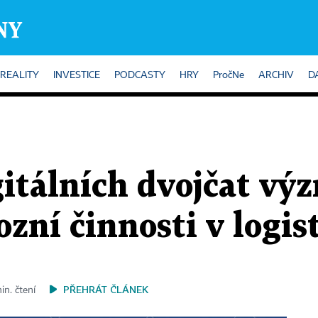
REALITY
INVESTICE
PODCASTY
HRY
PročNe
ARCHIV
D
gitálních dvojčat v
ozní činnosti v logis
PŘEHRÁT ČLÁNEK
in. čtení