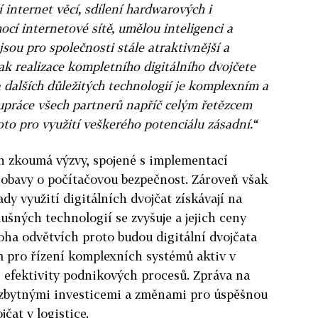
cí internet věcí, sdílení hardwarových i
cí internetové sítě, umělou inteligenci a
 jsou pro společnosti stále atraktivnější a
ak realizace kompletního digitálního dvojčete
 dalších důležitých technologií je komplexním a
práce všech partnerů napříč celým řetězcem
to pro využití veškerého potenciálu zásadní.“
h zkoumá výzvy, spojené s implementací
ou obavy o počítačovou bezpečnost. Zároveň však
dy využití digitálních dvojčat získávají na
slušných technologií se zvyšuje a jejich ceny
noha odvětvích proto budou digitální dvojčata
pro řízení komplexních systémů aktiv v
 efektivity podnikových procesů. Zpráva na
ezbytnými investicemi a změnami pro úspěšnou
čat v logistice.