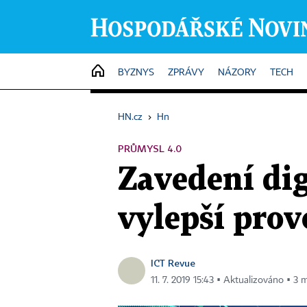
HOME
BYZNYS
ZPRÁVY
NÁZORY
TECH
HN.cz
›
Hn
PRŮMYSL 4.0
Zavedení di
vylepší prov
ICT Revue
11. 7. 2019 15:43 ▪ Aktualizováno ▪ 3 m