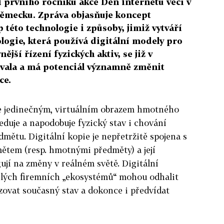
ci prvního ročníku akce Den internetu věcí v
ěmecku. Zpráva objasňuje koncept
p této technologie i způsoby, jimiž vytváří
ogie, která používá digitální modely pro
ější řízení fyzických aktiv, se již v
ovala a má potenciál významně změnit
ce.
 je jedinečným, virtuálním obrazem hmotného
leduje a napodobuje fyzický stav i chování
mětu. Digitální kopie je nepřetržitě spojena s
tem (resp. hmotnými předměty) a její
ují na změny v reálném světě. Digitální
celých firemních „ekosystémů“ mohou odhalit
zovat současný stav a dokonce i předvídat