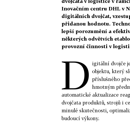
dvojčata v logistice v rám
Inovačním centru DHL v N
digitálních dvojčat, vzestu
přidanou hodnotu. Technol
lepší porozumění a efektivn
některých odvětvích etabl
provozní činnosti v logisti
D
igitální dvojče
objektu, který s
příslušného před
hmotným předmě
automatické aktualizace reag
dvojčata produktů, strojů i 
minulé skutečnosti, optimali
budoucí výkony.