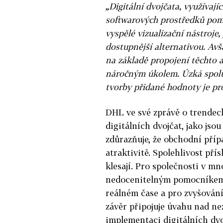
„Digitální dvojčata, využívají
softwarových prostředků pomo
vyspělé vizualizační nástroje,
dostupnější alternativou. Avš
na základě propojení těchto a
náročným úkolem. Úzká spolu
tvorby přidané hodnoty je pro
DHL ve své zprávě o trendec
digitálních dvojčat, jako js
zdůrazňuje, že obchodní přípa
atraktivitě. Spolehlivost pří
klesají. Pro společnosti v m
nedocenitelným pomocníkem 
reálném čase a pro zvyšování
závěr připojuje úvahu nad n
implementaci digitálních dvoj