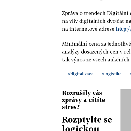
Zpráva o trendech Digitální 
na vliv digitálních dvojčat n
na internetové adrese
http:/
Minimální cena za jednotlivé
analýzy dosažených cen v r
tak výnos ze všech aukčních 
#digitalizace
#logistika
Rozrušily vás
zprávy a cítíte
stres?
Rozptylte se
logickou