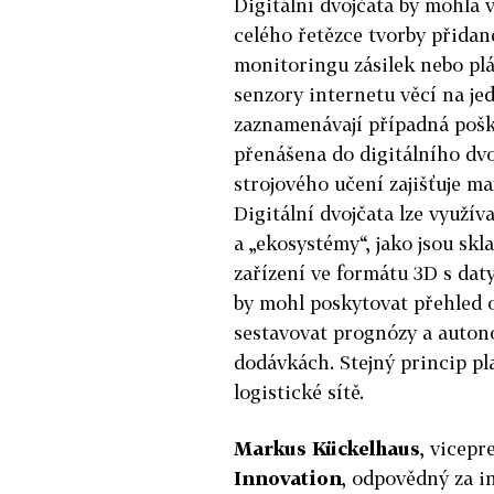
Digitální dvojčata by mohla 
celého řetězce tvorby přidané
monitoringu zásilek nebo pl
senzory internetu věcí na je
zaznamenávají případná pošk
přenášena do digitálního dvo
strojového učení zajišťuje m
Digitální dvojčata lze využíva
a „ekosystémy“, jako jsou skl
zařízení ve formátu 3D s dat
by mohl poskytovat přehled o
sestavovat prognózy a auton
dodávkách. Stejný princip pla
logistické sítě.
Markus Kückelhaus
, vicepr
Innovation
, odpovědný za i