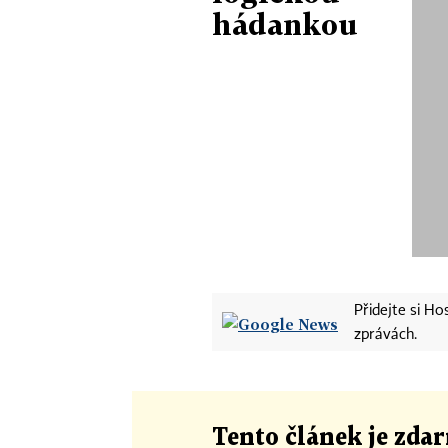
hádankou
Přidejte si H
zprávách.
Tento článek
je
zdar