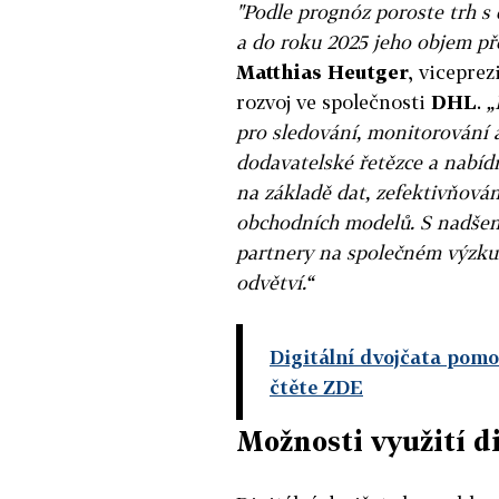
"Podle prognóz poroste trh s 
a do roku 2025 jeho objem př
Matthias Heutger
, viceprez
rozvoj ve společnosti
DHL
.
„
pro sledování, monitorování a
dodavatelské řetězce a nabíd
na základě dat, zefektivňová
obchodních modelů. S nadšen
partnery na společném výzku
odvětví.“
Digitální dvojčata pomo
čtěte ZDE
Možnosti využití di