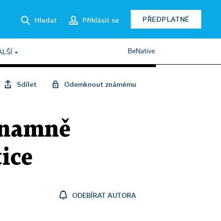
PŘEDPLATNÉ
Hledat
Přihlásit se
BeNative
ALŠÍ
Sdílet
Odemknout známému
ýznamně
tice
ODEBÍRAT AUTORA