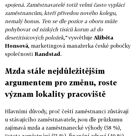
spojená. Zaměstnavatelé totiž velmi často vyplácí
zaměstnancům, kteří přivedou nového kolegu,
nemalý bonus. Ten se dle pozice a oboru může
pohybovat od nízkých tisíců korun až do
desetitisícových položek,“
vysvětluje
Alžběta
Honsová
, marketingová manažerka české pobočky
společnosti
Randstad
.
Mzda stále nejdůležitějším
argumentem pro změnu, roste
význam lokality pracoviště
Hlavními důvody, proč čeští zaměstnanci zůstávají
u stávajícího zaměstnavatele, jsou dle průzkumu
zajímavá mzda a zaměstnanecké výhody (58 %),
jistota zaměstnání (51 %), finanční zdraví (49 %),