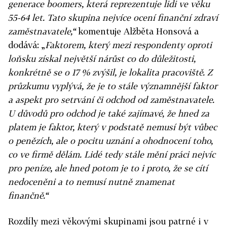
generace boomers, která reprezentuje lidi ve věku
55-64 let. Tato skupina nejvíce ocení finanční zdraví
zaměstnavatele,“
komentuje Alžběta Honsová a
dodává: „
Faktorem, který mezi respondenty oproti
loňsku získal největší nárůst co do důležitosti,
konkrétně se o 17 % zvýšil, je lokalita pracoviště. Z
průzkumu vyplývá, že je to stále významnější faktor
a aspekt pro setrvání či odchod od zaměstnavatele.
U důvodů pro odchod je také zajímavé, že hned za
platem je faktor, který v podstatě nemusí být vůbec
o penězích, ale o pocitu uznání a ohodnocení toho,
co ve firmě dělám. Lidé tedy stále mění práci nejvíc
pro peníze, ale hned potom je to i proto, že se cítí
nedoceněni a to nemusí nutně znamenat
finančně.“
Rozdíly mezi věkovými skupinami jsou patrné i v