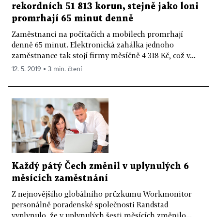
rekordních 51 813 korun, stejně jako loni
promrhají 65 minut denně
Zaměstnanci na počítačích a mobilech promrhají
denně 65 minut. Elektronická zahálka jednoho
zaměstnance tak stojí firmy měsíčně 4 318 Kč, což v...
12. 5. 2019 ▪ 3 min. čtení
Každý pátý Čech změnil v uplynulých 6
měsících zaměstnání
Z nejnovějšího globálního průzkumu Workmonitor
personálně poradenské společnosti Randstad
vyplynulo, že v uplynulých šesti měsících změnilo...