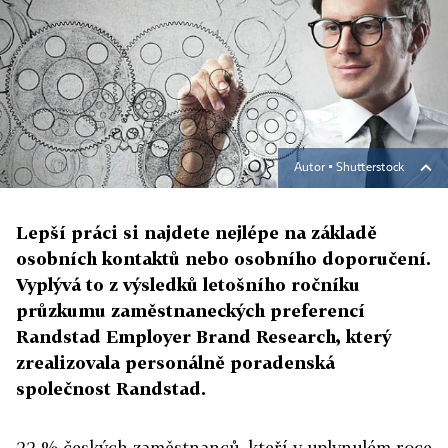
Autor ▪
Shutterstock
Lepší práci si najdete nejlépe na základě
osobních kontaktů nebo osobního doporučení.
Vyplývá to z výsledků letošního ročníku
průzkumu zaměstnaneckých preferencí
Randstad Employer Brand Research, který
zrealizovala personálně poradenská
společnost Randstad.
22 % českých zaměstnanců, kteří v uplynulém roce