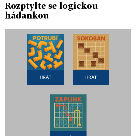
Rozptylte se logickou
hádankou
HRÁT
HRÁT