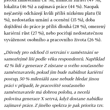
lokalita (46 %) a zajímavá práce (44 %). Naopak
nejčastěji odcházejí kvůli příliš nízkému platu (51
%), nedostatku uznání a ocenění (35 %), doba
dojíždění do práce je příliš dlouhá (28 %), omezený
kariérní růst (27 %), nebo pociťují nedostatečnou
vyváženost osobního a pracovního života (26 %).
„Důvody pro odchod či setrvání v zaměstnání se
samozřejmě liší podle věku respondentů. Například
42 % lidí z generace Z zůstane u svého současného
zaměstnavatele, pokud jim bude nabídnut kariérní
postup, 50 % mileniálů zase nebude hledat jinou
práci v případě, že pracoviště současného
zaměstnavatele má dobrou polohu, a necelá
polovina generace X setrvá, když dostane nabídku
zajímavé práce. Z jiného spektra je pak priorita tzv.