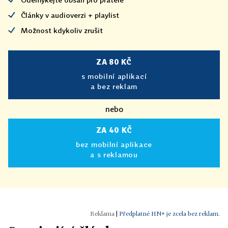
Články v audioverzi + playlist
Možnost kdykoliv zrušit
ZA 80 KČ
s mobilní aplikací
a bez reklam
nebo
ZA 40 KČ
bez mobilní aplikace
a s reklamou
|
Předplatné HN+ je zcela bez reklam.