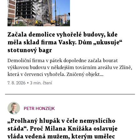
Začala demolice vyhořelé budovy, kde
měla sklad firma Vasky. Dům „ukusuje“
stotunový bagr
Demoliční firma v pátek dopoledne začala bourat
výškovou budovu v někdejším továrním areálu ve Zlíně,
která v červenci vyhořela. Zničený objekt...
7. 8. 2026 ▪ 3 min. čtení
PETR HONZEJK
„Prolhaný hlupák v čele nemyslícího
stáda“. Proč Milana Knížáka oslavuje
vláda vedená mužem, kterým umělec