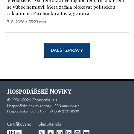
V Podpásovce se tentokrát věnujeme tématu, o kterém
se vůbec nemluví. Meta začala blokovat politickou
reklamu na Facebooku a Instagramu a...
7. 8. 2026 ▪ 55:23 min.
DALŠÍ ZPRÁVY
©
1996-2026
Economia, a.s.
Hospodářské noviny (print) ISSN 0862-9587
Hospodářské noviny (online) ISSN 2787-950X
Certifikováno
Sledujte nás