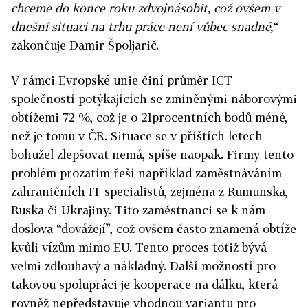
chceme do konce roku zdvojnásobit, což ovšem v
dnešní situaci na trhu práce není vůbec snadné,“
zakončuje Damir Špoljarič.
V rámci Evropské unie činí průměr ICT
společností potýkajících se zmíněnými náborovými
obtížemi 72 %, což je o 21procentních bodů méně,
než je tomu v ČR. Situace se v příštích letech
bohužel zlepšovat nemá, spíše naopak. Firmy tento
problém prozatím řeší například zaměstnáváním
zahraničních IT specialistů, zejména z Rumunska,
Ruska či Ukrajiny. Tito zaměstnanci se k nám
doslova “dovážejí”, což ovšem často znamená obtíže
kvůli vízům mimo EU. Tento proces totiž bývá
velmi zdlouhavý a nákladný. Další možností pro
takovou spolupráci je kooperace na dálku, která
rovněž nepředstavuje vhodnou variantu pro