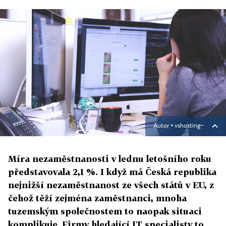
Autor ▪
vshosting~
Míra nezaměstnanosti v lednu letošního roku
představovala 2,1 %. I když má Česká republika
nejnižší nezaměstnanost ze všech států v EU, z
čehož těží zejména zaměstnanci, mnoha
tuzemským společnostem to naopak situaci
komplikuje. Firmy hledající IT specialisty to