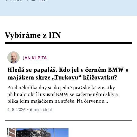
9. 7. 2026 ▪ 1 min. čtení
Vybíráme z HN
JAN KUBITA
Hledá se papaláš. Kdo jel v černém BMW s
majákem skrze „Turkovu“ křižovatku?
Před několika dny se do jedné pražské křižovatky
přihnalo obří luxusní BMW se začerněnými skly a
blikajícím majáčkem na střeše. Na červenou...
4. 8. 2026 ▪ 6 min. čtení