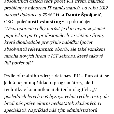
absolutních číslech tedy počet ICT firem, majících
problémy s náborem IT zaměstnanců, od roku 2012
narostl dokonce o 75 %.”
říká
Damir Špoljarič
,
CEO společnosti
vshosting~
a pokračuje:
“Disproporčně velký nárůst je dán nejen zvyšující
poptávkou po IT profesionálech ve většině firem,
která dlouhodobě převyšuje nabídku (počet
absolventů relevantních oborů), ale také vznikem
mnoha nových firem v ICT sektoru, které takové
lidi potřebují.”
Podle oficiálního zdroje, databáze EU – Eurostat, se
jedná nejen například o programátory, ale i
techniky v komunikačních technologiích.
„V
posledních letech náš byznys velmi rychle roste, ale
brzdí nás právě akutní nedostatek zkušených IT
specialistů. Například náš tým administrátorů