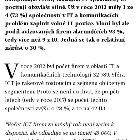
pociťují obzvlášť silně. Už v roce 2012 měly 3 ze
4 (73 %) společností v IT a komunikacích
problém zaplnit volné IT pozice. Vloni byl ale
podíl avizovaných firem alarmujících 93 %,
tedy více než 9 z 10. Jedná se tak o relativní
nárůst o 30 %.
V
roce 2012 byl počet firem v oblasti IT a
komunikačních technologií 32 789. Sféra
ICT je raketově rostoucím a zejména oblíbeným
segmentem. Proto se není co divit, že po pěti
letech (tedy v roce 2017) se počet těchto
společností zvýšil o 28 %, a to na 42 113.
“Počet ICT firem za loňský rok není zatím k
dispozici, ale odhaduje se na téměř 45 000. V