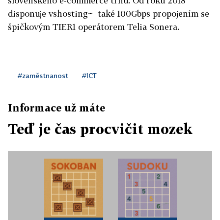
slovenského e-commerce trhu. Od roku 2018
disponuje vshosting~ také 100Gbps propojením se
špičkovým TIER1 operátorem Telia Sonera.
#zaměstnanost
#ICT
Informace už máte
Teď je čas procvičit mozek