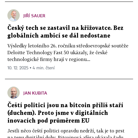
JIŘÍ SAUER
Český tech se zastavil na křižovatce. Bez
globálních ambicí se dál nedostane
Výsledky letošního 26. ročníku středoevropské soutěže
Deloitte Technology Fast 50 ukázaly, že české
technologické firmy hrají v regionu...
10. 12. 2025 ▪ 4 min. čtení
JAN KUBITA
Čeští politici jsou na bitcoin příliš staří
(duchem). Proto jsme v digitálních
inovacích pod průměrem EU
Jestli něco čeští politici opravdu nedrží, tak je to prst
na tepu digitální doby. Bitcoinová aféra ukázala řadu