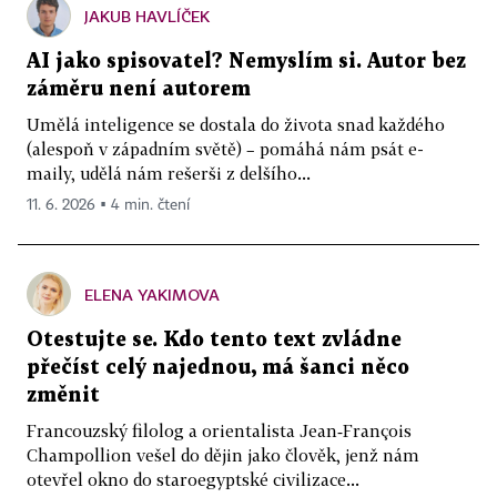
JAKUB HAVLÍČEK
AI jako spisovatel? Nemyslím si. Autor bez
záměru není autorem
Umělá inteligence se dostala do života snad každého
(alespoň v západním světě) – pomáhá nám psát e-
maily, udělá nám rešerši z delšího...
11. 6. 2026 ▪ 4 min. čtení
ELENA YAKIMOVA
Otestujte se. Kdo tento text zvládne
přečíst celý najednou, má šanci něco
změnit
Francouzský filolog a orientalista Jean‑François
Champollion vešel do dějin jako člověk, jenž nám
otevřel okno do staroegyptské civilizace...