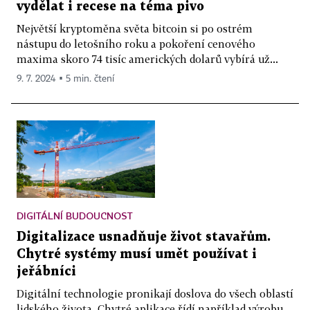
vydělat i recese na téma pivo
Největší kryptoměna světa bitcoin si po ostrém
nástupu do letošního roku a pokoření cenového
maxima skoro 74 tisíc amerických dolarů vybírá už...
9. 7. 2024 ▪ 5 min. čtení
DIGITÁLNÍ BUDOUCNOST
Digitalizace usnadňuje život stavařům.
Chytré systémy musí umět používat i
jeřábníci
Digitální technologie pronikají doslova do všech oblastí
lidského života. Chytré aplikace řídí například výrobu