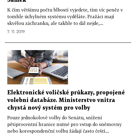
Samek
K čím většímu počtu blbostí vyjedete, tím víc peněz v
tomhle úchylném systému vyděláte. Pražáci mají
skvělou záchranku, ale takhle to dál nejde,...
7. 11. 2019
Elektronické voličské průkazy, propojené
volební databáze. Ministerstvo vnitra
chystá nový systém pro volby
Pouze jednokolové volby do Senátu, snížení
pětiprocentní hranice nutné pro vstup do sněmovny
nebo korespondenční volbu žádají často čeští...