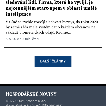
sledování lidí. Firma, která ho vyvíjí, je
nejcennějším start-upem v oblasti umělé
inteligence
V Číně se rychle rozvíjí sledovací byznys, do roku 2020
by země ráda měla systém dat o každém občanovi na
základě biometrických údajů. Kromě...
8. 5. 2018 ▪ 5 min. čtení
DALŠÍ ČLÁNKY
©
1996-2026
Economia, a.s.
Hospodářské noviny (print) ISSN 0862-9587