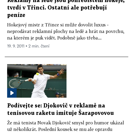
Reklamy na ledě jsou pohřebištěm hokeje,
tvrdí v Třinci. Ostatní ale potřebují
peníze
Hokejový mistr z Třince si může dovolit luxus -
neprodávat reklamní plochy na ledě a hrát na povrchu,
na kterém je puk vidět. Podobně jako třeba...
19. 9. 2011 ▪ 2 min. čtení
Podívejte se: Djokovič v reklamě na
tenisovou raketu imituje Šarapovovou
Že má tenista Novak Djokovič smysl pro humor ukázal
už několikrát. Poslední kousek se mu ale opravdu