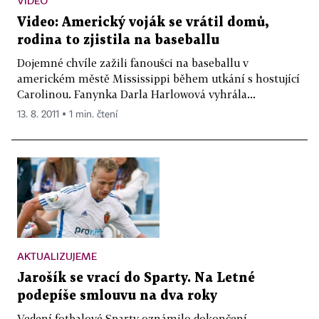
VIDEO
Video: Americký voják se vrátil domů,
rodina to zjistila na baseballu
Dojemné chvíle zažili fanoušci na baseballu v
americkém městě Mississippi během utkání s hostující
Carolinou. Fanynka Darla Harlowová vyhrála...
13. 8. 2011 ▪ 1 min. čtení
AKTUALIZUJEME
Jarošík se vrací do Sparty. Na Letné
podepíše smlouvu na dva roky
Vedení fotbalové Sparty oznámilo dokončení