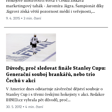
Hokejové mistrovství světa v Česku získává
marketingový tahák - Jaromíra Jágra. Šampionát díky
Jágrovi získá větší pozornost médií i veřejnosti,...
9. 4. 2015 ▪ 3 min. čtení
Důvody, proč sledovat finále Stanley Cupu:
Generační souboj brankářů, nebo trio
Čechů v akci
V Americe dnes odstartuje závěrečné dějství souboje o
Stanley Cup i s třemi českými hokejisty v akci. Redakce
IHNED.cz vybrala pět důvodů, proč...
30. 5. 2012 ▪ 4 min. čtení