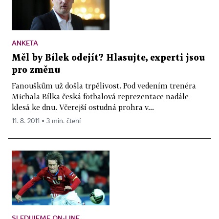
ANKETA
Měl by Bílek odejít? Hlasujte, experti jsou
pro změnu
Fanouškům už došla trpělivost. Pod vedením trenéra
Michala Bílka česká fotbalová reprezentace nadále
klesá ke dnu. Včerejší ostudná prohra v...
11. 8. 2011 ▪ 3 min. čtení
SLEDUJEME ON-LINE