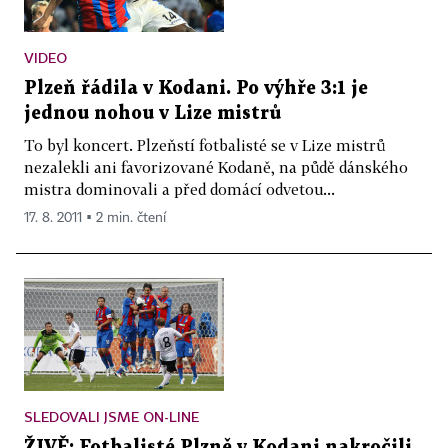
VIDEO
Plzeň řádila v Kodani. Po výhře 3:1 je
jednou nohou v Lize mistrů
To byl koncert. Plzeňstí fotbalisté se v Lize mistrů
nezalekli ani favorizované Kodaně, na půdě dánského
mistra dominovali a před domácí odvetou...
17. 8. 2011 ▪ 2 min. čtení
SLEDOVALI JSME ON-LINE
ŽIVĚ: Fotbalisté Plzně v Kodani nakročili