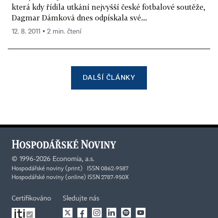
která kdy řídila utkání nejvyšší české fotbalové soutěže,
Dagmar Dámková dnes odpískala své...
12. 8. 2011 ▪ 2 min. čtení
DALŠÍ ČLÁNKY
©
1996-2026
Economia, a.s.
Hospodářské noviny (print) ISSN 0862-9587
Hospodářské noviny (online) ISSN 2787-950X
Certifikováno
Sledujte nás