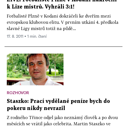
k Lize mistrů. Vyhráli 3:1!
Fotbalisté Plzně v Kodani dokráčeli ke dveřím mezi
evropskou klubovou elitu. V prvním utkání 4. předkola
slavné Ligy mistrů totiž na půdě...
17. 8. 2011 ▪ 1 min. čtení
ROZHOVOR
Staszko: Prací vydělané peníze bych do
pokeru nikdy nevrazil
Z rodného Třince odjel jako neznámý člověk a po dvou
měsících se vrátil jako celebrita. Martin Staszko ve