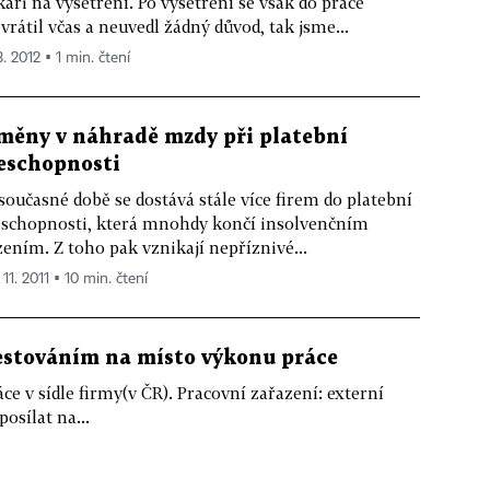
kaři na vyšetření. Po vyšetření se však do práce
vrátil včas a neuvedl žádný důvod, tak jsme...
3. 2012 ▪ 1 min. čtení
měny v náhradě mzdy při platební
eschopnosti
současné době se dostává stále více firem do platební
schopnosti, která mnohdy končí insolvenčním
zením. Z toho pak vznikají nepříznivé...
 11. 2011 ▪ 10 min. čtení
estováním na místo výkonu práce
e v sídle firmy(v ČR). Pracovní zařazení: externí
osílat na...