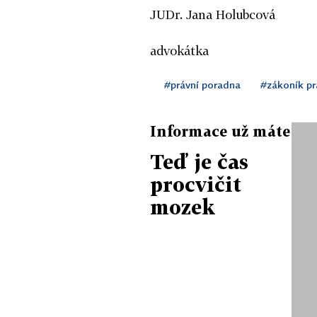
JUDr. Jana Holubcová
advokátka
#právní poradna
#zákoník p
Informace už máte
Teď je čas
procvičit
mozek