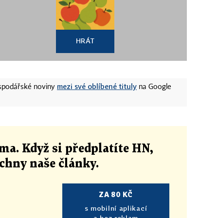
HRÁT
mezi své oblíbené tituly
ospodářské noviny
na Google
ma. Když si předplatíte HN,
echny naše články
.
ZA 80 KČ
s mobilní aplikací
a bez reklam