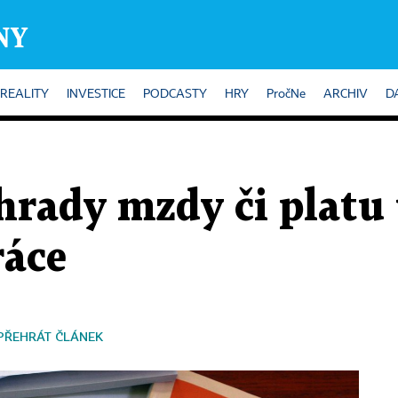
REALITY
INVESTICE
PODCASTY
HRY
PročNe
ARCHIV
D
hrady mzdy či platu
ráce
PŘEHRÁT ČLÁNEK