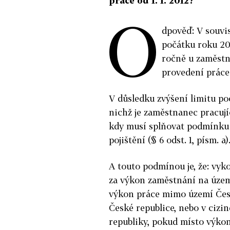
práce od 1. 1. 2012?
O
dpověď: V souvis
počátku roku 20
ročně u zaměstn
provedení práce
V důsledku zvýšení limitu p
nichž je zaměstnanec pracuj
kdy musí splňovat podmínk
pojištění (§ 6 odst. 1, písm. a)
A touto podmínou je, že: vyk
za výkon zaměstnání na územ
výkon práce mimo území České
České republice, nebo v cizi
republiky, pokud místo výkon