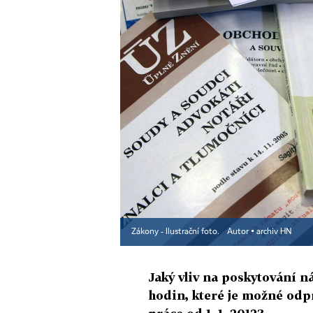
Zákony - Ilustrační foto.
Autor ▪
archiv HN
Jaký vliv na poskytování n
hodin, které je možné odp