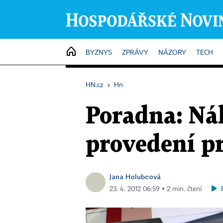
HOME
BYZNYS
ZPRÁVY
NÁZORY
TECH
HN.cz
›
Hn
Poradna: Ná
provedení p
Jana Holubcová
23. 4. 2012 06:59 ▪ 2 min. čtení