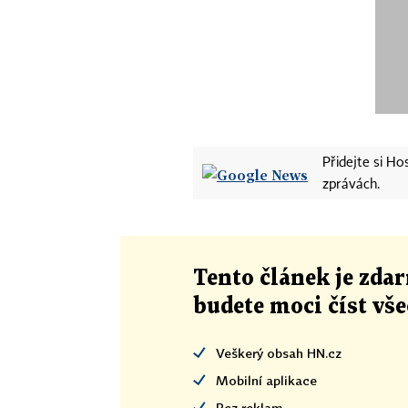
Přidejte si H
zprávách.
Tento článek
je
zdar
budete moci číst vš
Veškerý obsah HN.cz
Mobilní aplikace
Bez reklam