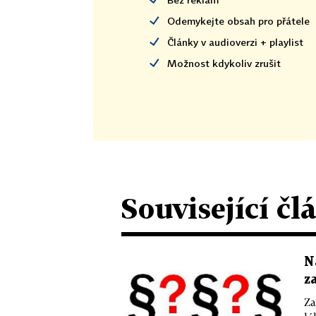
Odemykejte obsah pro přátele
Články v audioverzi + playlist
Možnost kdykoliv zrušit
Související čl
N
z
Za