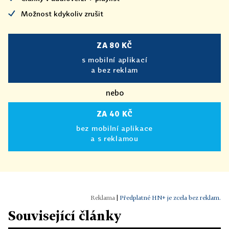
Možnost kdykoliv zrušit
ZA 80 KČ
s mobilní aplikací
a bez reklam
nebo
ZA 40 KČ
bez mobilní aplikace
a s reklamou
|
Předplatné HN+ je zcela bez reklam.
Související články