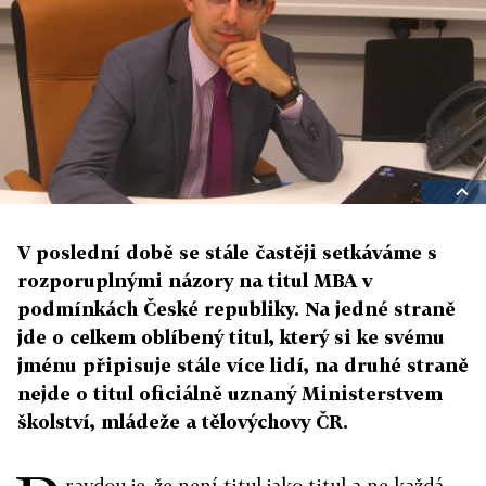
V poslední době se stále častěji setkáváme s
rozporuplnými názory na titul MBA v
podmínkách České republiky. Na jedné straně
jde o celkem oblíbený titul, který si ke svému
jménu připisuje stále více lidí, na druhé straně
nejde o titul oficiálně uznaný Ministerstvem
školství, mládeže a tělovýchovy ČR.
ravdou je, že není titul jako titul a ne každá