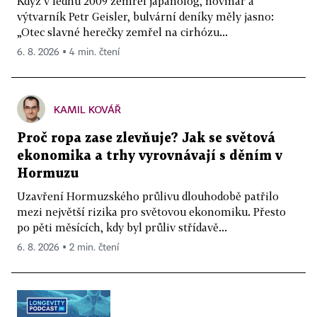
Když v lednu 2009 zemřel japanolog, novinář a
výtvarník Petr Geisler, bulvární deníky měly jasno:
„Otec slavné herečky zemřel na cirhózu...
6. 8. 2026 ▪ 4 min. čtení
KAMIL KOVÁŘ
Proč ropa zase zlevňuje? Jak se světová
ekonomika a trhy vyrovnávají s děním v
Hormuzu
Uzavření Hormuzského průlivu dlouhodobě patřilo
mezi největší rizika pro světovou ekonomiku. Přesto
po pěti měsících, kdy byl průliv střídavě...
6. 8. 2026 ▪ 2 min. čtení