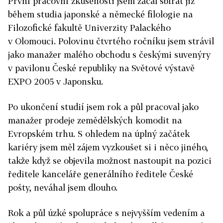
První pracovní zkušenosti jsem začal sbírat již
během studia japonské a německé filologie na
Filozofické fakultě Univerzity Palackého
v Olomouci. Polovinu čtvrtého ročníku jsem strávil
jako manažer malého obchodu s českými suvenýry
v pavilonu České republiky na Světové výstavě
EXPO 2005 v Japonsku.
Po ukončení studií jsem rok a půl pracoval jako
manažer prodeje zemědělských komodit na
Evropském trhu. S ohledem na úplný začátek
kariéry jsem měl zájem vyzkoušet si i něco jiného,
takže když se objevila možnost nastoupit na pozici
ředitele kanceláře generálního ředitele České
pošty, neváhal jsem dlouho.
Rok a půl úzké spolupráce s nejvyšším vedením a