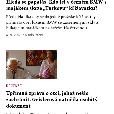
Hledá se papaláš. Kdo jel v černém BMW s
majákem skrze „Turkovu“ křižovatku?
Před několika dny se do jedné pražské křižovatky
přihnalo obří luxusní BMW se začerněnými skly a
blikajícím majáčkem na střeše. Na červenou...
4. 8. 2026 ▪ 6 min. čtení
RECENZE
Upřímná zpráva o otci, jehož nešlo
zachránit. Geislerová natočila osobitý
dokument