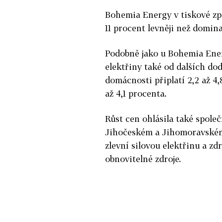
Bohemia Energy v tiskové zprá
11 procent levněji než domin
Podobně jako u Bohemia Ener
elektřiny také od dalších dod
domácnosti připlatí 2,2 až 4,
až 4,1 procenta.
Růst cen ohlásila také spole
Jihočeském a Jihomoravském 
zlevní silovou elektřinu a z
obnovitelné zdroje.