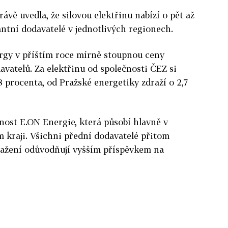
vě uvedla, že silovou elektřinu nabízí o pět až
antní dodavatelé v jednotlivých regionech.
gy v příštím roce mírně stoupnou ceny
avatelů. Za elektřinu od společnosti ČEZ si
8 procenta, od Pražské energetiky zdraží o 2,7
čnost E.ON Energie, která působí hlavně v
kraji. Všichni přední dodavatelé přitom
dražení odůvodňují vyšším příspěvkem na