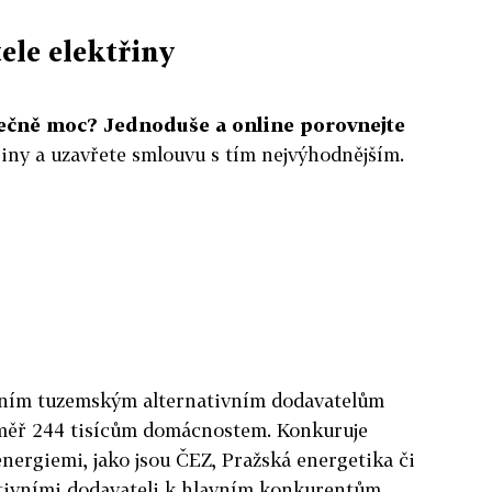
ele elektřiny
ytečně moc? Jednoduše a online porovnejte
iny a uzavřete smlouvu s tím nejvýhodnějším.
vním tuzemským alternativním dodavatelům
éměř 244 tisícům domácnostem. Konkuruje
nergiemi, jako jsou ČEZ, Pražská energetika či
tivními dodavateli k hlavním konkurentům