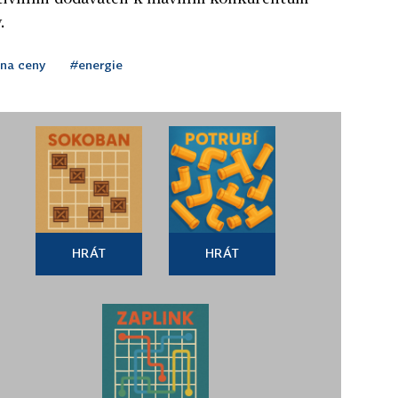
.
ina ceny
#energie
HRÁT
HRÁT