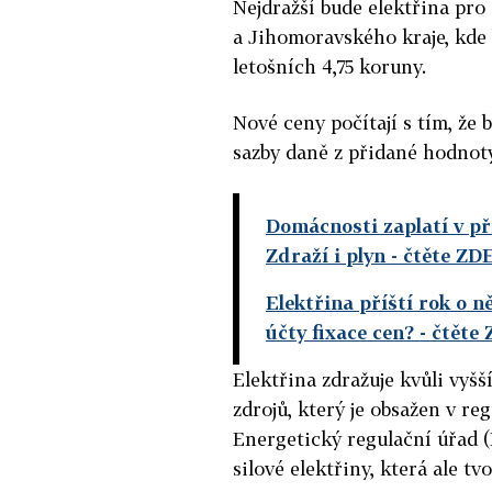
Nejdražší bude elektřina pr
a Jihomoravského kraje, kde 
letošních 4,75 koruny.
Nové ceny počítají s tím, že
sazby daně z přidané hodnoty
Domácnosti zaplatí v pří
Zdraží i plyn
- čtěte ZD
Elektřina příští rok o 
účty fixace cen?
- čtěte
Elektřina zdražuje kvůli vy
zdrojů, který je obsažen v re
Energetický regulační úřad 
silové elektřiny, která ale tv