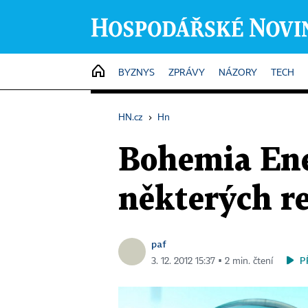
HOME
BYZNYS
ZPRÁVY
NÁZORY
TECH
HN.cz
›
Hn
Bohemia Ener
některých re
paf
P
3. 12. 2012 15:37 ▪ 2 min. čtení