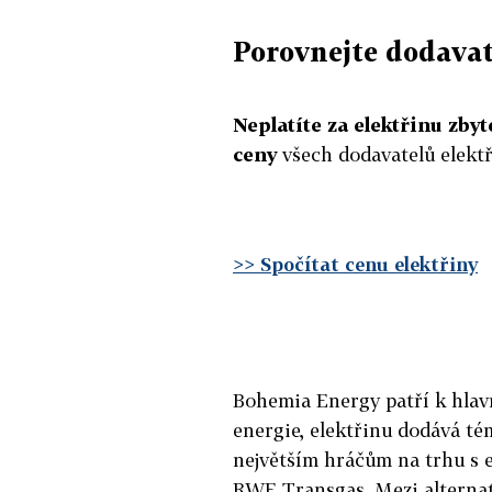
Porovnejte dodavat
Neplatíte za elektřinu zb
ceny
všech dodavatelů elektř
>> Spočítat cenu elektřiny
Bohemia Energy patří k hla
energie, elektřinu dodává t
největším hráčům na trhu s e
RWE Transgas. Mezi alterna