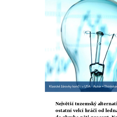
Klasické žárovky končí i v USA
Autor ▪
Thinksto
Největší tuzemský alterna
ostatní velcí hráči od led