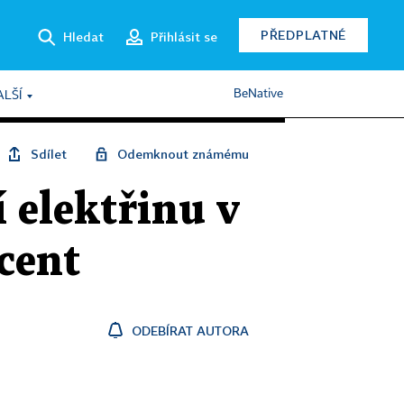
PŘEDPLATNÉ
Hledat
Přihlásit se
BeNative
ALŠÍ
Sdílet
Odemknout známému
 elektřinu v
cent
ODEBÍRAT AUTORA