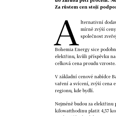
do zhruba pěti procent. N
Za růstem cen stojí podpo
A
lternativní doda
mírně zvýší ceny 
společnost zveře
Bohemia Energy sice podobně 
elektřinu, kvůli příspěvku n
celková cena proudu vzroste.
V základní cenové nabídce Bas
vaření a svícení, zvýší cena e
regionu, kde bydlí.
Nejméně budou za elektřinu pl
kilowatthodinu platit 4,57 k