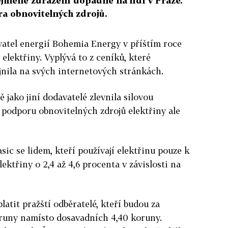
ejméně zdražení dopadne na lidi v Praze.
ra obnovitelných zdrojů.
vatel energií Bohemia Energy v příštím roce
elektřiny. Vyplývá to z ceníků, které
jnila na svých internetových stránkách.
jako jiní dodavatelé zlevnila silovou
a podporu obnovitelných zdrojů elektřiny ale
ic se lidem, kteří používají elektřinu pouze k
lektřiny o 2,4 až 4,6 procenta v závislosti na
atit pražští odběratelé, kteří budou za
oruny namísto dosavadních 4,40 koruny.