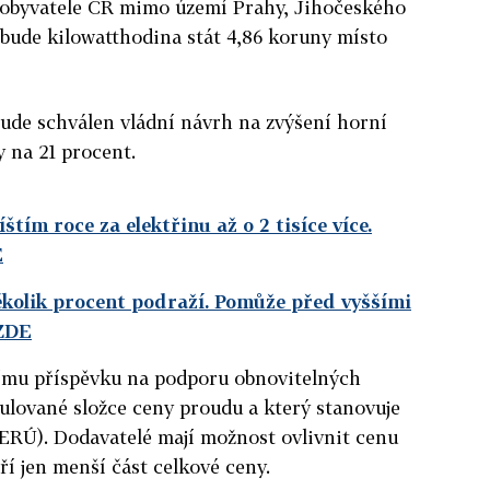
o obyvatele ČR mimo území Prahy, Jihočeského
bude kilowatthodina stát 4,86 koruny místo
 bude schválen vládní návrh na zvýšení horní
 na 21 procent.
štím roce za elektřinu až o 2 tisíce více.
E
několik procent podraží. Pomůže před vyššími
 ZDE
ššímu příspěvku na podporu obnovitelných
gulované složce ceny proudu a který stanovuje
(ERÚ). Dodavatelé mají možnost ovlivnit cenu
oří jen menší část celkové ceny.