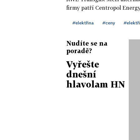
firmy patří Centropol Energy
#elektřina
#ceny
#elektř
Nudíte se na
poradě?
Vyřešte
dnešní
hlavolam HN