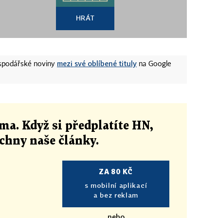
HRÁT
mezi své oblíbené tituly
ospodářské noviny
na Google
ma. Když si předplatíte HN,
echny naše články
.
ZA 80 KČ
s mobilní aplikací
a bez reklam
nebo