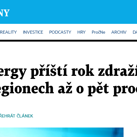
REALITY
INVESTICE
PODCASTY
HRY
PročNe
ARCHIV
D
gy příští rok zdraží
gionech až o pět pro
ŘEHRÁT ČLÁNEK