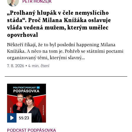
PETR HONZEJK
„Prolhaný hlupák v čele nemyslícího
stáda“. Proč Milana Knížáka oslavuje
vláda vedená mužem, kterým umělec
opovrhoval
Někteří říkají, že to byl poslední happening Milana
Knížáka. A něco na tom je. Pohřeb se státními poctami
organizovaný těmi, kterými slavný...
7. 8. 2026 ▪ 4 min. čtení
55:23
PODCAST PODPÁSOVKA