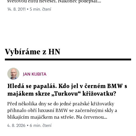
světovou elitu nevešel. Nakonec podepsal...
14. 8. 2011 ▪ 5 min. čtení
Vybíráme z HN
JAN KUBITA
Hledá se papaláš. Kdo jel v černém BMW s
majákem skrze „Turkovu“ křižovatku?
Před několika dny se do jedné pražské křižovatky
přihnalo obří luxusní BMW se začerněnými skly a
blikajícím majáčkem na střeše. Na červenou...
4. 8. 2026 ▪ 6 min. čtení