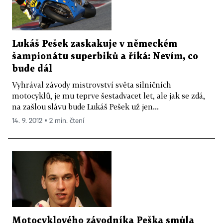
Lukáš Pešek zaskakuje v německém
šampionátu superbiků a říká: Nevím, co
bude dál
Vyhrával závody mistrovství světa silničních
motocyklů, je mu teprve šestadvacet let, ale jak se zdá,
na zašlou slávu bude Lukáš Pešek už jen...
14. 9. 2012 ▪ 2 min. čtení
Motocyklového závodníka Peška smůla