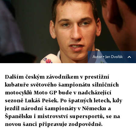
Autor ▪
Jan Dvořák
Dalším českým závodníkem v prestižní
kubatuře světového šampionátu silničních
motocyklů Moto GP bude v nadcházející
sezoně Lukáš Pešek. Po špatných letech, kdy
jezdil národní šampionáty v Německu a
Španělsku i mistrovství supersportů, se na
novou šanci připravuje zodpovědně.