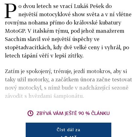
P
o dvou letech se vrací Lukáš Pešek do
největší motocyklové show světa a v ní vlétne
rovnýma nohama přímo do královské kubatury
MotoGP. V italském týmu, pod jehož manažerem
Sacchim slavil své největší úspěchy ve
stopětadvacítkách, kdy dvě velké ceny i vyhrál, po
letech tápání věří v lepší zítřky.
Zatím je spokojený, trénuje, jezdí motokros, aby si
taky užil motorky, a začátkem února začne testovat
nový motockyl, s nímž bude v nadcházející sezoně
závodit s hvězdami šampionátu.
ZBÝVÁ VÁM JEŠTĚ 90 % ČLÁNKU
Číst dál za