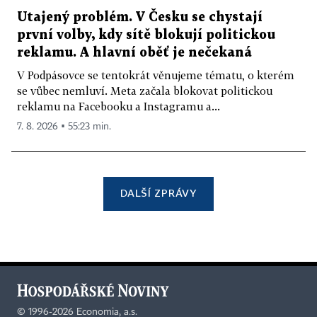
Utajený problém. V Česku se chystají
první volby, kdy sítě blokují politickou
reklamu. A hlavní oběť je nečekaná
V Podpásovce se tentokrát věnujeme tématu, o kterém
se vůbec nemluví. Meta začala blokovat politickou
reklamu na Facebooku a Instagramu a...
7. 8. 2026 ▪ 55:23 min.
DALŠÍ ZPRÁVY
©
1996-2026
Economia, a.s.