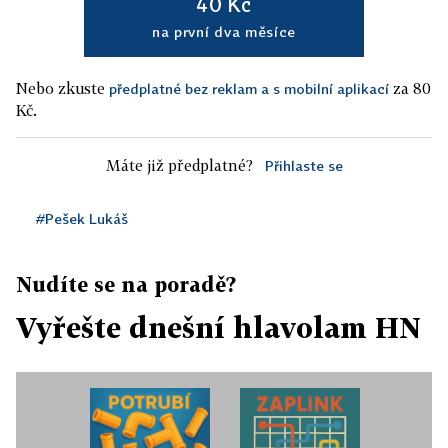
40 Kč
na první dva měsíce
Nebo zkuste
za 80
předplatné bez reklam a s mobilní aplikací
Kč.
Máte již předplatné?
Přihlaste se
#Pešek Lukáš
Nudíte se na poradě?
Vyřešte dnešní hlavolam HN