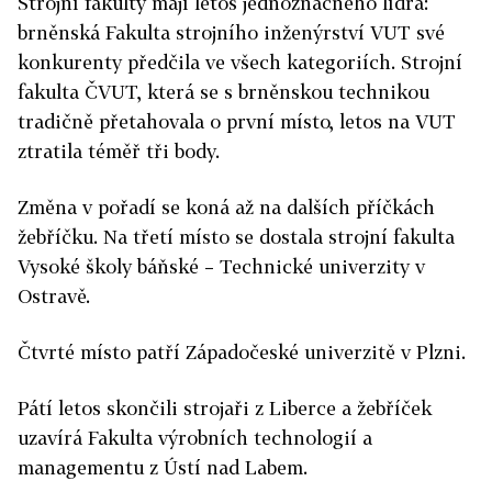
Strojní fakulty mají letos jednoznačného lídra:
brněnská Fakulta strojního inženýrství VUT své
konkurenty předčila ve všech kategoriích. Strojní
fakulta ČVUT, která se s brněnskou technikou
tradičně přetahovala o první místo, letos na VUT
ztratila téměř tři body.
Změna v pořadí se koná až na dalších příčkách
žebříčku. Na třetí místo se dostala strojní fakulta
Vysoké školy báňské – Technické univerzity v
Ostravě.
Čtvrté místo patří Západočeské univerzitě v Plzni.
Pátí letos skončili strojaři z Liberce a žebříček
uzavírá Fakulta výrobních technologií a
managementu z Ústí nad Labem.