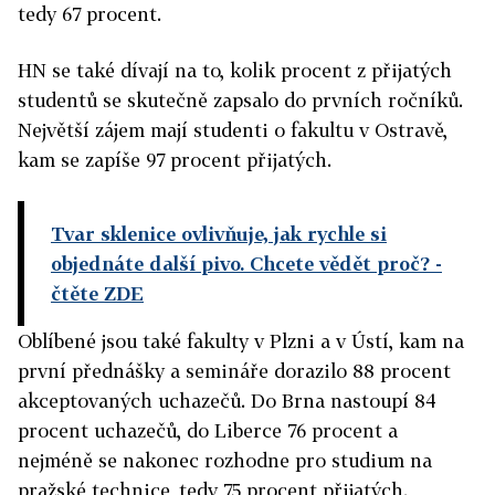
tedy 67 procent.
HN se také dívají na to, kolik procent z přijatých
studentů se skutečně zapsalo do prvních ročníků.
Největší zájem mají studenti o fakultu v Ostravě,
kam se zapíše 97 procent přijatých.
Tvar sklenice ovlivňuje, jak rychle si
objednáte další pivo. Chcete vědět proč?
-
čtěte ZDE
Oblíbené jsou také fakulty v Plzni a v Ústí, kam na
první přednášky a semináře dorazilo 88 procent
akceptovaných uchazečů. Do Brna nastoupí 84
procent uchazečů, do Liberce 76 procent a
nejméně se nakonec rozhodne pro studium na
pražské technice, tedy 75 procent přijatých.