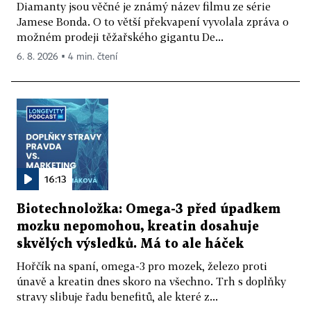
Diamanty jsou věčné je známý název filmu ze série
Jamese Bonda. O to větší překvapení vyvolala zpráva o
možném prodeji těžařského gigantu De...
6. 8. 2026 ▪ 4 min. čtení
16:13
Biotechnoložka: Omega-3 před úpadkem
mozku nepomohou, kreatin dosahuje
skvělých výsledků. Má to ale háček
Hořčík na spaní, omega-3 pro mozek, železo proti
únavě a kreatin dnes skoro na všechno. Trh s doplňky
stravy slibuje řadu benefitů, ale které z...