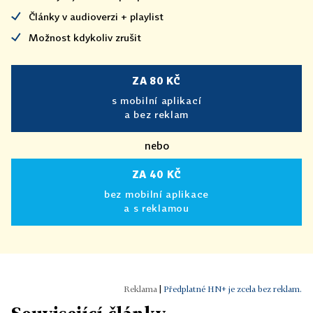
Články v audioverzi + playlist
Možnost kdykoliv zrušit
ZA 80 KČ
s mobilní aplikací
a bez reklam
nebo
ZA 40 KČ
bez mobilní aplikace
a s reklamou
|
Předplatné HN+ je zcela bez reklam.