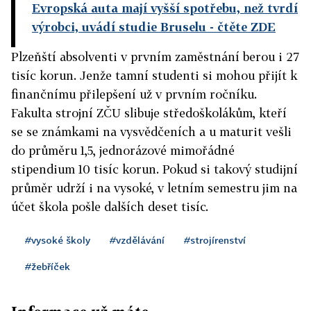
Evropská auta mají vyšší spotřebu, než tvrdí
výrobci, uvádí studie Bruselu
- čtěte ZDE
Plzeňští absolventi v prvním zaměstnání berou i 27
tisíc korun. Jenže tamní studenti si mohou přijít k
finančnímu přilepšení už v prvním ročníku.
Fakulta strojní ZČU slibuje středoškolákům, kteří
se se známkami na vysvědčeních a u maturit vešli
do průměru 1,5, jednorázové mimořádné
stipendium 10 tisíc korun. Pokud si takový studijní
průměr udrží i na vysoké, v letním semestru jim na
účet škola pošle dalších deset tisíc.
#vysoké školy
#vzdělávání
#strojírenství
#žebříček