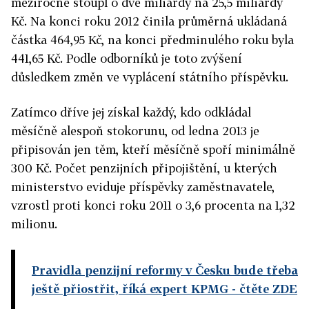
meziročně stoupl o dvě miliardy na 25,5 miliardy
Kč. Na konci roku 2012 činila průměrná ukládaná
částka 464,95 Kč, na konci předminulého roku byla
441,65 Kč. Podle odborníků je toto zvýšení
důsledkem změn ve vyplácení státního příspěvku.
Zatímco dříve jej získal každý, kdo odkládal
měsíčně alespoň stokorunu, od ledna 2013 je
připisován jen těm, kteří měsíčně spoří minimálně
300 Kč. Počet penzijních připojištění, u kterých
ministerstvo eviduje příspěvky zaměstnavatele,
vzrostl proti konci roku 2011 o 3,6 procenta na 1,32
milionu.
Pravidla penzijní reformy v Česku bude třeba
ještě přiostřit, říká expert KPMG
- čtěte ZDE