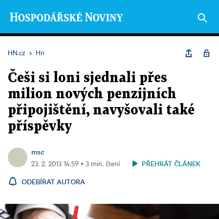
HN.cz
›
Hn
Češi si loni sjednali přes
milion nových penzijních
připojištění, navyšovali také
příspěvky
msc
PŘEHRÁT ČLÁNEK
23. 2. 2013 14:59 ▪ 3 min. čtení
ODEBÍRAT AUTORA