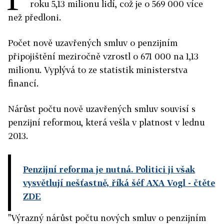
roku 5,13 milionu lidí, což je o 569 000 více
než předloni.
Počet nově uzavřených smluv o penzijním
připojištění meziročně vzrostl o 671 000 na 1,13
milionu. Vyplývá to ze statistik ministerstva
financí.
Nárůst počtu nově uzavřených smluv souvisí s
penzijní reformou, která vešla v platnost v lednu
2013.
Penzijní reforma je nutná. Politici ji však
vysvětlují nešťastně, říká šéf AXA Vogl
- čtěte
ZDE
"Výrazný nárůst počtu nových smluv o penzijním