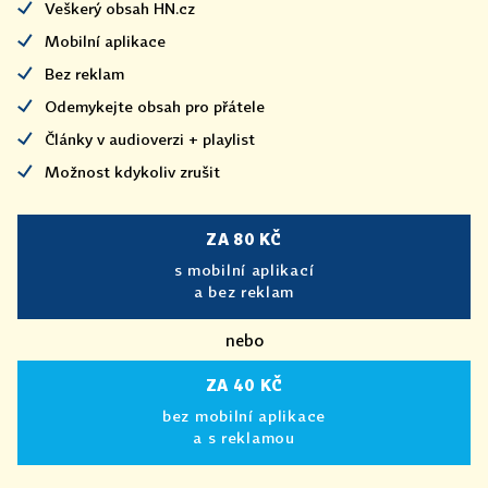
Veškerý obsah HN.cz
Mobilní aplikace
Bez reklam
Odemykejte obsah pro přátele
Články v audioverzi + playlist
Možnost kdykoliv zrušit
ZA 80 KČ
s mobilní aplikací
a bez reklam
nebo
ZA 40 KČ
bez mobilní aplikace
a s reklamou