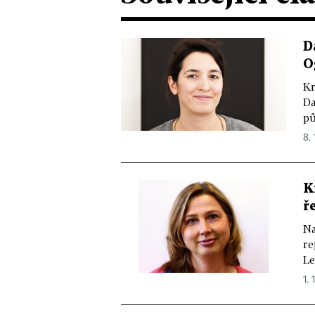
D
O
Kr
Da
pů
8. 
K
ř
Na
re
Le
1. 