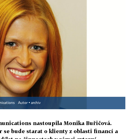
nications
Autor ▪
archiv
nications nastoupila Monika Buřičová.
se bude starat o klienty z oblasti financí a