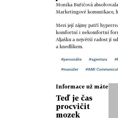
Monika Buřičová absolvovala
Marketingové komunikace, ho
Mezi její zájmy patří hyperr
komfortní i nekomfortní form
Aljašku a největší radost jí
a knedlíkem.
#personálie
#agentura
#
#manažer
#AMI Communicat
Informace už máte
Teď je čas
procvičit
mozek