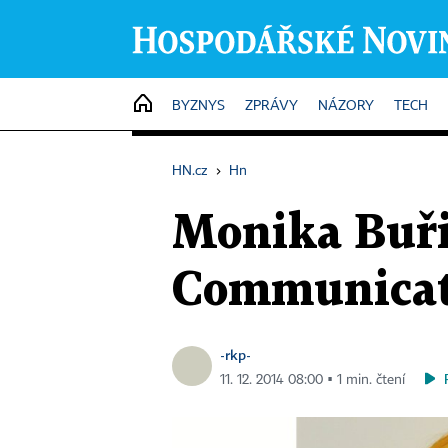
HOME
BYZNYS
ZPRÁVY
NÁZORY
TECH
HN.cz
›
Hn
Monika Buři
Communicat
-rkp-
11. 12. 2014 08:00 ▪ 1 min. čtení