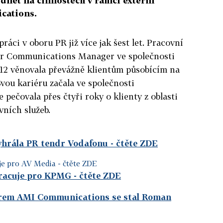
dílet na činnostech v rámci externí
cations.
práci v oboru PR již více jak šest let. Pracovní
ior Communications Manager ve společnosti
12 věnovala převážně klientům působícím na
Svou kariéru začala ve společnosti
 pečovala přes čtyři roky o klienty z oblasti
ávních služeb.
hrála PR tendr Vodafonu
- čtěte ZDE
e pro AV Media
- čtěte ZDE
racuje pro KPMG
- čtěte ZDE
rem AMI Communications se stal Roman