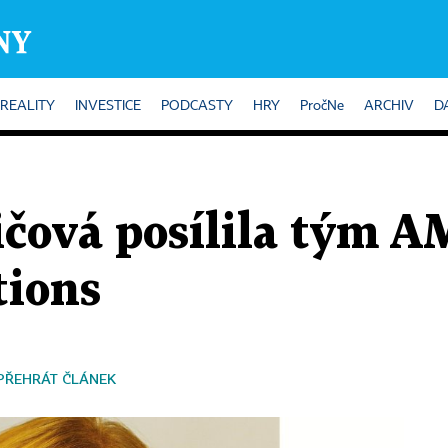
REALITY
INVESTICE
PODCASTY
HRY
PročNe
ARCHIV
D
čová posílila tým A
ions
PŘEHRÁT ČLÁNEK