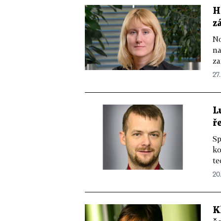
H
z
No
na
za
27.
L
ř
Sp
ko
te
20.
K