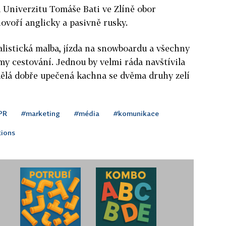
 Univerzitu Tomáše Bati ve Zlíně obor
voří anglicky a pasivně rusky.
ealistická malba, jízda na snowboardu a všechny
y cestování. Jednou by velmi ráda navštívila
 udělá dobře upečená kachna se dvěma druhy zelí
PR
#marketing
#média
#komunikace
ions