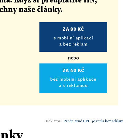
ma. Když si předplatíte HN,
echny naše články
.
ZA 80 KČ
s mobilní aplikací
a bez reklam
nebo
ZA 40 KČ
bez mobilní aplikace
a s reklamou
|
Předplatné HN+ je zcela bez reklam.
ánky