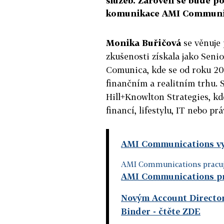
služeb. Zároveň se bude po
komunikace AMI Communi
Monika Buřičová
se věnuje 
zkušenosti získala jako Sen
Comunica, kde se od roku 20
finančním a realitním trhu. 
Hill+Knowlton Strategies, kde
financí, lifestylu, IT nebo pr
AMI Communications vy
AMI Communications pracuj
AMI Communications p
Novým Account Directo
Binder
- čtěte ZDE