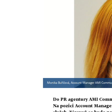
Monika Buřičová, Account Manager AMI Commu
Do PR agentury AMI Commu
Na pozici Account Manager 