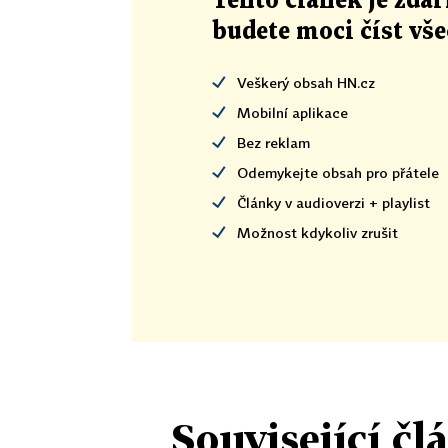
Tento článek
je
zdar
budete moci číst vš
Veškerý obsah HN.cz
Mobilní aplikace
Bez reklam
Odemykejte obsah pro přátele
Články v audioverzi + playlist
Možnost kdykoliv zrušit
Související čl