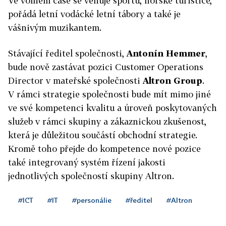
Ve volném čase se věnuje sportu, horské turistice,
pořádá letní vodácké letní tábory a také je
vášnivým muzikantem.
Stávající ředitel společnosti,
Antonín Hemmer
,
bude nově zastávat pozici Customer Operations
Director v mateřské společnosti
Altron Group
.
V rámci strategie společnosti bude mít mimo jiné
ve své kompetenci kvalitu a úroveň poskytovaných
služeb v rámci skupiny a zákaznickou zkušenost,
která je důležitou součástí obchodní strategie.
Kromě toho přejde do kompetence nové pozice
také integrovaný systém řízení jakosti
jednotlivých společností skupiny Altron.
#ICT
#IT
#personálie
#ředitel
#Altron