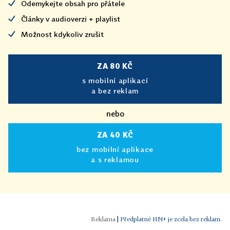
Odemykejte obsah pro přátele
Články v audioverzi + playlist
Možnost kdykoliv zrušit
ZA 80 KČ
s mobilní aplikací
a bez reklam
nebo
ZA 40 KČ
bez mobilní aplikace
a s reklamou
|
Předplatné HN+ je zcela bez reklam.