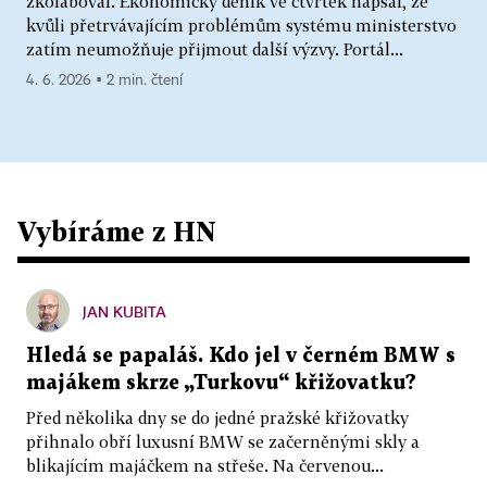
zkolaboval. Ekonomický deník ve čtvrtek napsal, že
kvůli přetrvávajícím problémům systému ministerstvo
zatím neumožňuje přijmout další výzvy. Portál...
4. 6. 2026 ▪ 2 min. čtení
Vybíráme z HN
JAN KUBITA
Hledá se papaláš. Kdo jel v černém BMW s
majákem skrze „Turkovu“ křižovatku?
Před několika dny se do jedné pražské křižovatky
přihnalo obří luxusní BMW se začerněnými skly a
blikajícím majáčkem na střeše. Na červenou...