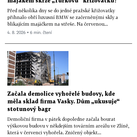
majákem skrze „Turkovu“ křižovatku?
Před několika dny se do jedné pražské křižovatky
přihnalo obří luxusní BMW se začerněnými skly a
blikajícím majáčkem na střeše. Na červenou...
4. 8. 2026 ▪ 6 min. čtení
Začala demolice vyhořelé budovy, kde
měla sklad firma Vasky. Dům „ukusuje“
stotunový bagr
Demoliční firma v pátek dopoledne začala bourat
výškovou budovu v někdejším továrním areálu ve Zlíně,
která v červenci vyhořela. Zničený objekt...