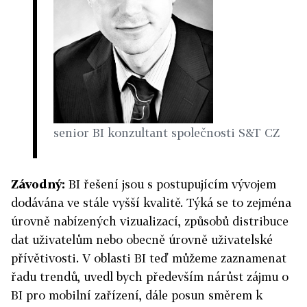
senior BI konzultant společnosti S&T CZ
Závodný:
BI řešení jsou s postupujícím vývojem
dodávána ve stále vyšší kvalitě. Týká se to zejména
úrovně nabízených vizualizací, způsobů distribuce
dat uživatelům nebo obecně úrovně uživatelské
přívětivosti. V oblasti BI teď můžeme zaznamenat
řadu trendů, uvedl bych především nárůst zájmu o
BI pro mobilní zařízení, dále posun směrem k