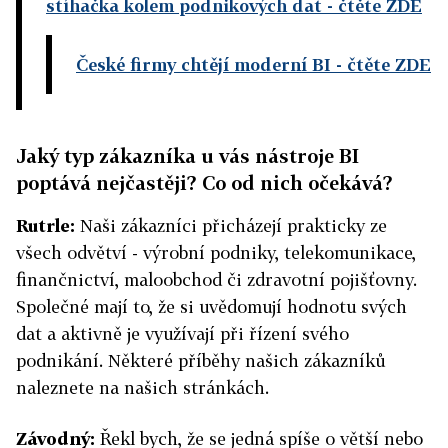
stíhačka kolem podnikových dat
- čtěte ZDE
České firmy chtějí moderní BI
- čtěte ZDE
Jaký typ zákazníka u vás nástroje BI
poptává nejčastěji? Co od nich očekává?
Rutrle:
Naši zákazníci přicházejí prakticky ze
všech odvětví - výrobní podniky, telekomunikace,
finančnictví, maloobchod či zdravotní pojišťovny.
Společné mají to, že si uvědomují hodnotu svých
dat a aktivně je využívají při řízení svého
podnikání. Některé příběhy našich zákazníků
naleznete na našich stránkách.
Závodný:
Řekl bych, že se jedná spíše o větší nebo