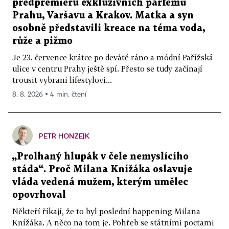
předpremiéru exkluzivních parfémů
Prahu, Varšavu a Krakov. Matka a syn
osobně představili kreace na téma voda,
růže a pižmo
Je 23. července krátce po deváté ráno a módní Pařížská
ulice v centru Prahy ještě spí. Přesto se tudy začínají
trousit vybraní lifestyloví...
8. 8. 2026 ▪ 4 min. čtení
PETR HONZEJK
„Prolhaný hlupák v čele nemyslícího
stáda“. Proč Milana Knížáka oslavuje
vláda vedená mužem, kterým umělec
opovrhoval
Někteří říkají, že to byl poslední happening Milana
Knížáka. A něco na tom je. Pohřeb se státními poctami