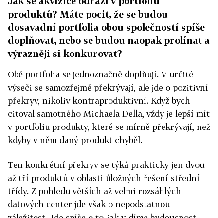
Jak se akvizice odrazí v portfoliu
produktů? Máte pocit, že se budou
dosavadní portfolia obou společností spíše
doplňovat, nebo se budou naopak prolínat a
výrazněji si konkurovat?
Obě portfolia se jednoznačně doplňují. V určité
výseči se samozřejmě překrývají, ale jde o pozitivní
překryv, nikoliv kontraproduktivní. Když bych
citoval samotného Michaela Della, vždy je lepší mít
v portfoliu produkty, které se mírně překrývají, než
kdyby v něm daný produkt chyběl.
Ten konkrétní překryv se týká prakticky jen dvou
až tří produktů v oblasti úložných řešení střední
třídy. Z pohledu větších až velmi rozsáhlých
datových center jde však o nepodstatnou
záležitost. Jde spíše o to, jak vidíme budoucnost