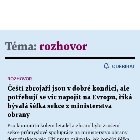
Téma:
rozhovor
ODEBÍRAT
ROZHOVOR
Čeští zbrojaři jsou v dobré kondici, ale
potřebují se víc napojit na Evropu, říká
bývalá šéfka sekce z ministerstva
obrany
Pro komunitu kolem letadel a zbraní bylo zrušení
sekce průmyslové spolupráce na ministerstvu obrany
dost třaskavá věc. HN proto zajímalo, jak končící šéfka