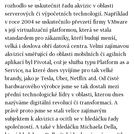
rozhodlo se uskutečnit řadu akvizic v oblasti
serverových či výpočetních technologií. Například
v roce 2004 se uskutečnilo převzetí firmy VMware
s její virtualizační platformou, která se stala
standardem pro zákazníky, kteří budují menší,
velká i doslova obří datová centra. Velmi zajímavou
akvizicí směřující do oblasti mobilních či agilních
aplikací byl Pivotal, což je služba typu Platform as a
Service, na které dnes vyvíjíme pro tak velké
brandy, jako je Tesla, Uber, Netflix atd. Od čistě
hardwarového výrobce jsme se tak dostali mezi
přední technologické lídry v oblasti, kterou dnes
nazýváme digitální revolucí či transformací. A
právě proto jsme se stali velice zajímavým
subjektem k akvizici a ocitli se v hledáčku řady
společností. A také v hledáčku Michaela Della,