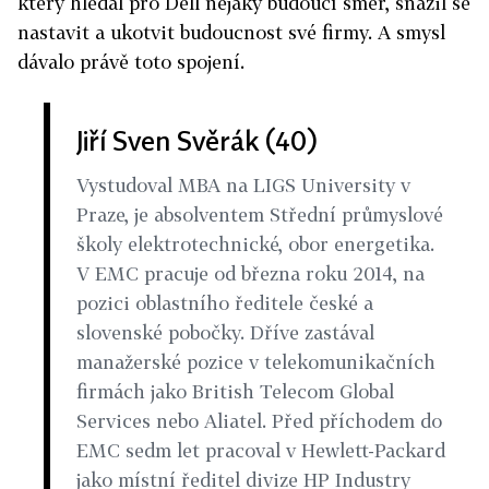
který hledal pro Dell nějaký budoucí směr, snažil se
nastavit a ukotvit budoucnost své firmy. A smysl
dávalo právě toto spojení.
Jiří Sven Svěrák (40)
Vystudoval MBA na LIGS University v
Praze, je absolventem Střední průmyslové
školy elektrotechnické, obor energetika.
V EMC pracuje od března roku 2014, na
pozici oblastního ředitele české a
slovenské pobočky. Dříve zastával
manažerské pozice v telekomunikačních
firmách jako British Telecom Global
Services nebo Aliatel. Před příchodem do
EMC sedm let pracoval v Hewlett-Packard
jako místní ředitel divize HP Industry