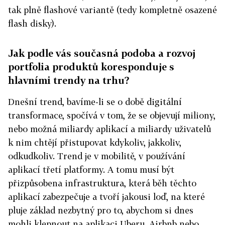
tak plně flashové variantě (tedy kompletně osazené
flash disky).
Jak podle vás současná podoba a rozvoj
portfolia produktů koresponduje s
hlavními trendy na trhu?
Dnešní trend, bavíme-li se o době digitální
transformace, spočívá v tom, že se objevují miliony,
nebo možná miliardy aplikací a miliardy uživatelů
k nim chtějí přistupovat kdykoliv, jakkoliv,
odkudkoliv. Trend je v mobilitě, v používání
aplikací třetí platformy. A tomu musí být
přizpůsobena infrastruktura, která běh těchto
aplikací zabezpečuje a tvoří jakousi loď, na které
pluje základ nezbytný pro to, abychom si dnes
mohli klepnout na aplikaci Uberu, Airbnb nebo