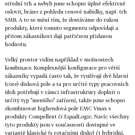
střední trh a nebyli jsme schopni úplně efektivně
oslovit, bráno z pohledu cenové nabídky, např. trh
SMB. A to se mění tím, že dostáváme do rukou
produkty, které tomuto segmentu odpovídají a
přitom zákazníkovi dají patřičnou přidanou
hodnotu.
Velký prostor vidím například v možnostech
kombinace. Komplexnější konfigurace pro větší
zákazníky vypadá často tak, že využívají dvě hlavní
(core) disková pole a ta pro určité typy pracovních
úloh potřebují v rámci infrastruktury doplnit o
určitý typ "menšího" zařízení, takže jsme schopni
zkombinovat highendová pole EMC Vmax s
produkty Compellent či EqualLogic. Navíc všechny
tyto produkty jsou v současnosti dostupné ve
variantě klasické (s rotačními disky) či hybridní,