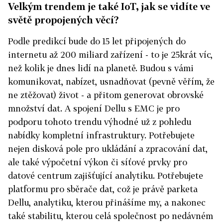
Velkým trendem je také IoT, jak se vidíte ve
světě propojených věcí?
Podle predikcí bude do 15 let připojených do
internetu až 200 miliard zařízení - to je 25krát víc,
než kolik je dnes lidí na planetě. Budou s vámi
komunikovat, nabízet, usnadňovat (pevně věřím, že
ne ztěžovat) život - a přitom generovat obrovské
množství dat. A spojení Dellu s EMC je pro
podporu tohoto trendu výhodné už z pohledu
nabídky kompletní infrastruktury. Potřebujete
nejen disková pole pro ukládání a zpracování dat,
ale také výpočetní výkon či síťové prvky pro
datové centrum zajišťující analytiku. Potřebujete
platformu pro sběrače dat, což je právě parketa
Dellu, analytiku, kterou přinášíme my, a nakonec
také stabilitu, kterou celá společnost po nedávném