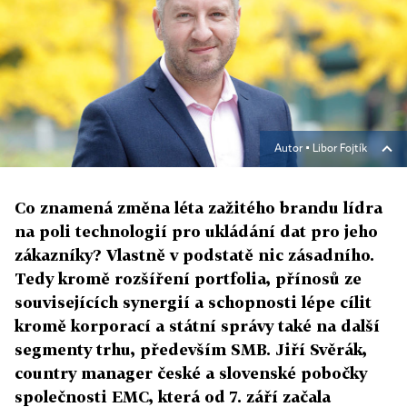
Autor ▪
Libor Fojtík
Co znamená změna léta zažitého brandu lídra
na poli technologií pro ukládání dat pro jeho
zákazníky? Vlastně v podstatě nic zásadního.
Tedy kromě rozšíření portfolia, přínosů ze
souvisejících synergií a schopnosti lépe cílit
kromě korporací a státní správy také na další
segmenty trhu, především SMB. Jiří Svěrák,
country manager české a slovenské pobočky
společnosti EMC, která od 7. září začala