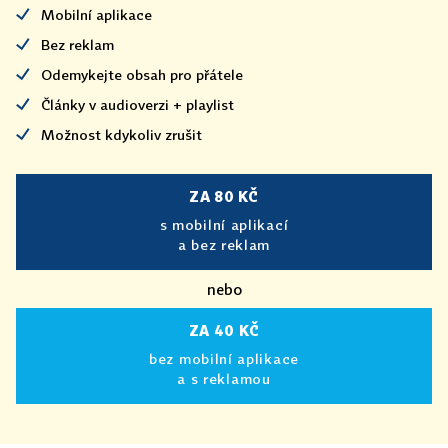
Mobilní aplikace
Bez reklam
Odemykejte obsah pro přátele
Články v audioverzi + playlist
Možnost kdykoliv zrušit
ZA 80 KČ
s mobilní aplikací
a bez reklam
nebo
ZA 40 KČ
bez mobilní aplikace
a s reklamou