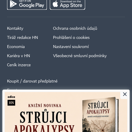
Kontakty
Ochrana osobních údajů
Tiráž redakce HN
Prohlášení o cookies
Economia
Nastavení soukromí
Kariéra v HN
Všeobecné smluvní podmínky
Ceník inzerce
Koupit / darovat předplatné
Eventy
×
Newslettery
RSS kanály
Autorská práva vykonává vydavatel. Bez písemného svolení vydavatele je