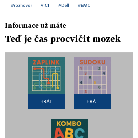
#rozhovor
#ICT
#Dell
#EMC
Informace už máte
Teď je čas procvičit mozek
HRÁT
HRÁT