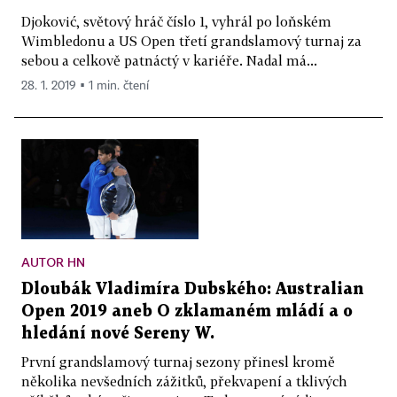
Djoković, světový hráč číslo 1, vyhrál po loňském
Wimbledonu a US Open třetí grandslamový turnaj za
sebou a celkově patnáctý v kariéře. Nadal má...
28. 1. 2019 ▪ 1 min. čtení
AUTOR HN
Dloubák Vladimíra Dubského: Australian
Open 2019 aneb O zklamaném mládí a o
hledání nové Sereny W.
První grandslamový turnaj sezony přinesl kromě
několika nevšedních zážitků, překvapení a tklivých