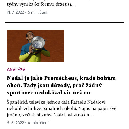
týdny vynikající formu, držet si...
11. 7. 2022 ▪ 5 min. čtení
ANALÝZA
Nadal je jako Prométheus, krade bohům
oheň. Tady jsou důvody, proč žádný
sportovec nedokázal víc než on
Španělská televize jednou dala Rafaelu Nadalovi
několik zdánlivě banálních úkolů. Napiš na papír své
jméno, vyčisti si zuby. Nadal byl ztracen....
6. 6. 2022 ▪ 4 min. čtení