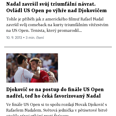
Nadal završil svůj triumfální návrat.
Ovládl US Open po výhře nad Djokovičem
Tohle je příběh jak z amerického filmu! Rafael Nadal
završil svůj comeback na kurty triumfálním vítězstvím
na US Open. Tenista, který promarodil...
10. 9. 2013 ▪ 3 min. čtení
Djokovič se na postup do finále US Open
nadřel, teď ho čeká favorizovaný Nadal
Ve finále US Open si to spolu rozdají Novak Djokovič s
Rafaelem Nadalem. Světová jednička v pětisetové bitvě
otočila vývoj utkání proti Švýcaru...