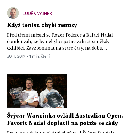
LUDĚK VAINERT
Když tenisu chybí remízy
Před třemi měsíci se Roger Federer a Rafael Nadal
domlouvali, že by nebylo špatné zahrát si někdy
exhibici. Zavzpomínat na staré časy, na dobu,...
30. 1. 2017 ▪ 1 min. čtení
Švýcar Wawrinka ovládl Australian Open.
Favorit Nadal doplatil na potíže se zády
První grandslamový titul si připsal Švýcar Stanislas