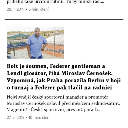
příběhů také určitou rutinu. Tu by mnozí rádi...
28. 1. 2019 ▪ 5 min. čtení
Bolt je šoumen, Federer gentleman a
Lendl glosátor, říká Miroslav Černošek.
Vzpomíná, jak Praha porazila Berlín v boji
o turnaj a Federer pak tlačil na radnici
Nejvlivnější český sportovní manažer a promotér
Miroslav Černošek oslavil před měsícem sedmdesátiny.
V agentuře Česká sportovní, přes niž pořádá...
27. 5. 2018 ▪ 10 min. čtení