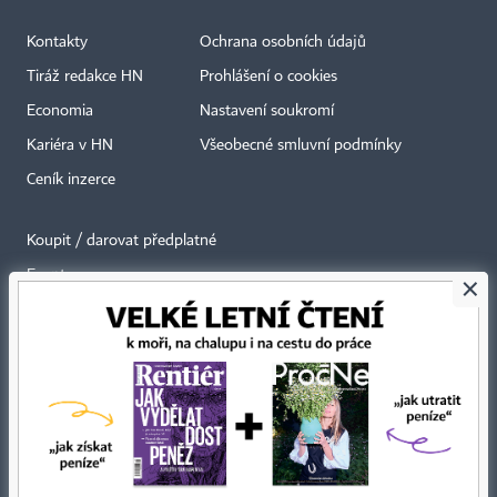
Kontakty
Ochrana osobních údajů
Tiráž redakce HN
Prohlášení o cookies
Economia
Nastavení soukromí
Kariéra v HN
Všeobecné smluvní podmínky
Ceník inzerce
Koupit / darovat předplatné
Eventy
×
Newslettery
RSS kanály
Autorská práva vykonává vydavatel. Bez písemného svolení vydavatele je
zakázáno jakékoli užití částí nebo celku díla, zejména rozmnožování a šíření
jakýmkoli způsobem, mechanickým nebo elektronickým, v českém nebo
jiném jazyce. Bez souhlasu vydavatele je zakázáno též rozmnožování