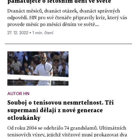
pamatujete o letošním dění ve světě
Dvanáct měsíců, dvanáct otázek, dvanáct správných
odpovědí. HN pro své čtenáře připravily kvíz, který vás
provede měsíc po měsíci děním ve světě...
27. 12. 2022 ▪ 1 min. čtení
AUTOR HN
Souboj o tenisovou nesmrtelnost. Tři
supermani dělají z nové generace
otloukánky
Od roku 2004 se odehrálo 74 grandslamů. Ultimátních
tenisových výzev, jejichž vítězové musí prokazovat dva