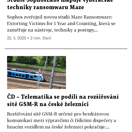
Studie SophosLabs mapuje vyděračské
techniky ransomwaru Maze
Sophos zveřejnil novou studii Maze Ransomware:
Extorting Victims for 1 Year and Counting, která se
zaměřuje na nástroje, techniky a postupy...
22. 5. 2020 ▪ 2 min. čtení
ČD – Telematika se podílí na rozšiřování
sítě GSM-R na české železnici
Rozšiřování sítě GSM-R určené pro bezdrátovou
komunikaci mezi výpravčími či řídícími dispečery a
hnacím vozidlem na české železnici pokračuje....