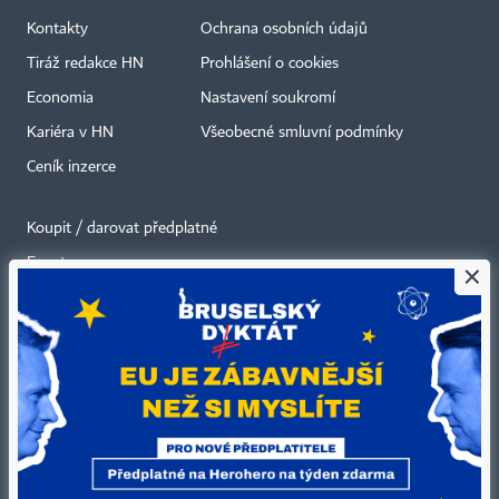
Kontakty
Ochrana osobních údajů
Tiráž redakce HN
Prohlášení o cookies
Economia
Nastavení soukromí
Kariéra v HN
Všeobecné smluvní podmínky
Ceník inzerce
Koupit / darovat předplatné
Eventy
×
Newslettery
RSS kanály
Autorská práva vykonává vydavatel. Bez písemného svolení vydavatele je
zakázáno jakékoli užití částí nebo celku díla, zejména rozmnožování a šíření
jakýmkoli způsobem, mechanickým nebo elektronickým, v českém nebo
jiném jazyce. Bez souhlasu vydavatele je zakázáno též rozmnožování
obsahu pro účely automatizované analýzy textů nebo dat