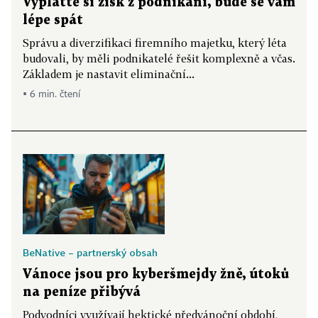
Vyplaťte si zisk z podnikání, bude se vám
lépe spát
Správu a diverzifikaci firemního majetku, který léta
budovali, by měli podnikatelé řešit komplexně a včas.
Základem je nastavit eliminační...
▪ 6 min. čtení
BeNative – partnerský obsah
Vánoce jsou pro kyberšmejdy žně, útoků
na peníze přibývá
Podvodníci využívají hektické předvánoční období,