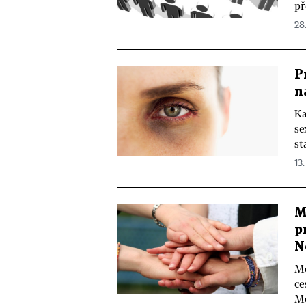
př
28
P
n
Ka
se
st
13.
M
p
N
Me
ce
Me