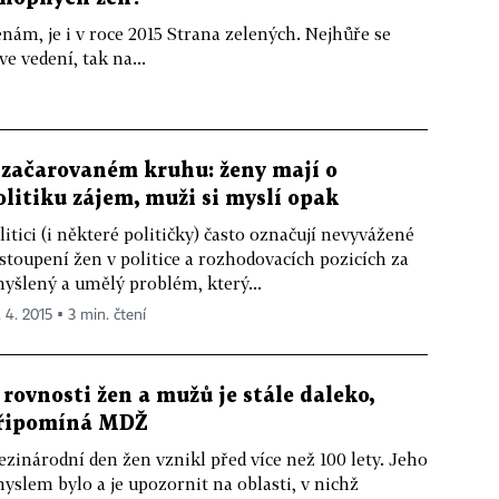
enám, je i v roce 2015 Strana zelených. Nejhůře se
e vedení, tak na...
 začarovaném kruhu: ženy mají o
olitiku zájem, muži si myslí opak
litici (i některé političky) často označují nevyvážené
stoupení žen v politice a rozhodovacích pozicích za
yšlený a umělý problém, který...
. 4. 2015 ▪ 3 min. čtení
 rovnosti žen a mužů je stále daleko,
řipomíná MDŽ
zinárodní den žen vznikl před více než 100 lety. Jeho
yslem bylo a je upozornit na oblasti, v nichž