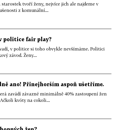
starostek tvoří ženy, nejvíce jich ale najdeme v
šenosti z komunální...
 politice fair play?
dí, v politice si toho obvykle nevšímáme. Politici
kový závod. Ženy...
ně ano! Přinejhorším aspoň ušetříme.
terá zavádí závazné minimálně 40% zastoupení žen
čkoli kvóty na cokoli...
chopných žen?