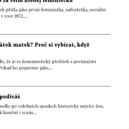
 za vším hledej feministku
k přišla jako první feministka, sufražetka, sociální
 roce 1872....
tek matek? Proč si vybírat, když
t, že je to komunistický přežitek s povinnými
 Pokud ho pojmeme jako...
podíváš
sedlo po volebních sjezdech historicky nejvíce žen.
 končně i u nás...