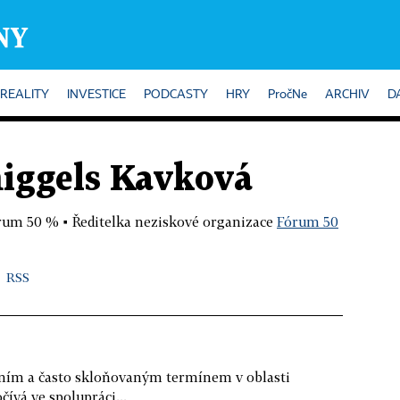
REALITY
INVESTICE
PODCASTY
HRY
PročNe
ARCHIV
D
iggels Kavková
órum 50 %
▪
Ředitelka neziskové organizace
Fórum 50
RSS
dním a často skloňovaným termínem v oblasti
čívá ve spolupráci...