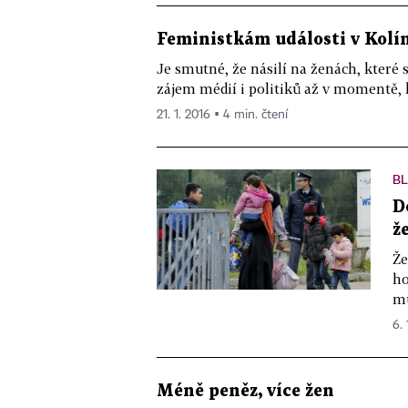
Feministkám události v Kolí
Je smutné, že násilí na ženách, které 
zájem médií i politiků až v momentě, k
21. 1. 2016 ▪ 4 min. čtení
B
D
ž
Že
ho
mu
6. 
Méně peněz, více žen