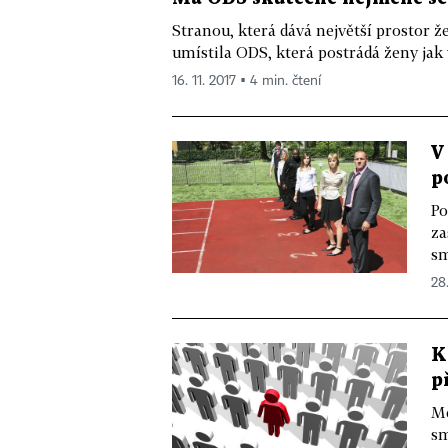
Stranou, která dává největší prostor ž
umístila ODS, která postrádá ženy jak v
16. 11. 2017 ▪ 4 min. čtení
V
p
Po
za
sm
28
K
p
Me
sm