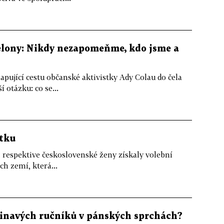
celony: Nikdy nezapomeňme, kdo jsme a
ující cestu občanské aktivistky Ady Colau do čela
 otázku: co se...
ntku
é, respektive československé ženy získaly volební
ch zemí, která...
špinavých ručníků v pánských sprchách?