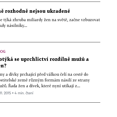
ně rozhodně nejsou ukradené
se týká zhruba miliardy žen na světě, začne vzbuzovat
dy násilníky...
LOG
otýká se uprchlictví rozdílně mužů a
en?
ny a dívky prchající před válkou čelí na cestě do
stitelské země různým formám násilí ze strany
žů. Řada žen a dívek, které nyní utíkají z...
11. 2015 ▪ 4 min. čtení