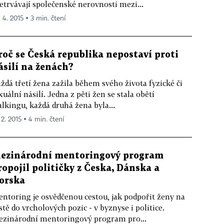
etrvávají společenské nerovnosti mezi...
. 4. 2015 ▪ 3 min. čtení
roč se Česká republika nepostaví proti
ásilí na ženách?
ždá třetí žena zažila během svého života fyzické či
xuální násilí. Jedna z pěti žen se stala obětí
alkingu, každá druhá žena byla...
 2. 2015 ▪ 4 min. čtení
ezinárodní mentoringový program
ropojil političky z Česka, Dánska a
orska
ntoring je osvědčenou cestou, jak podpořit ženy na
stě do vrcholových pozic - v byznyse i politice.
zinárodní mentoringový program pro...