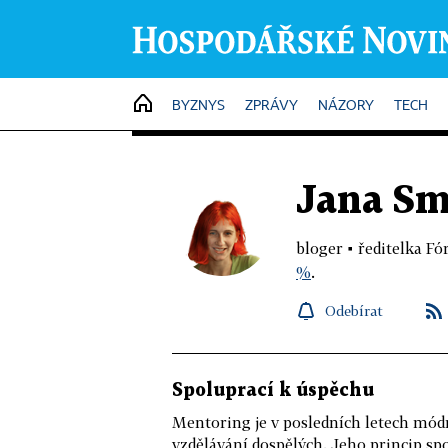
HOME
BYZNYS
ZPRÁVY
NÁZORY
TECH
Jana Sm
bloger ▪ ředitelka F
%
.
Odebírat
Spoluprací k úspěchu
Mentoring je v posledních letech mó
vzdělávání dospělých. Jeho princip spo