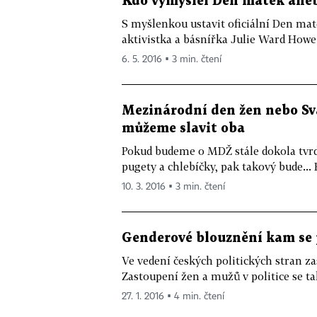
Kdo vymyslel Den matek aneb
S myšlenkou ustavit oficiální Den mate
aktivistka a básnířka Julie Ward Howe v
6. 5. 2016 ▪ 3 min. čtení
Mezinárodní den žen nebo Svá
můžeme slavit oba
Pokud budeme o MDŽ stále dokola tvrdi
pugety a chlebíčky, pak takový bude...
10. 3. 2016 ▪ 3 min. čtení
Genderové blouznění kam se 
Ve vedení českých politických stran za
Zastoupení žen a mužů v politice se tak
27. 1. 2016 ▪ 4 min. čtení