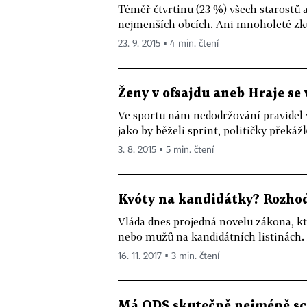
Téměř čtvrtinu (23 %) všech starostů a 
nejmenších obcích. Ani mnoholeté zku
23. 9. 2015 ▪ 4 min. čtení
Ženy v ofsajdu aneb Hraje se v
Ve sportu nám nedodržování pravidel va
jako by běželi sprint, političky překáž
3. 8. 2015 ▪ 5 min. čtení
Kvóty na kandidátky? Rozhod
Vláda dnes projedná novelu zákona, k
nebo mužů na kandidátních listinách. A
16. 11. 2017 ▪ 3 min. čtení
Má ODS skutečně nejméně s