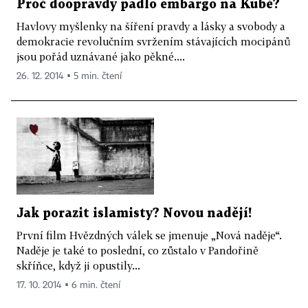
Proč doopravdy padlo embargo na Kubě?
Havlovy myšlenky na šíření pravdy a lásky a svobody a
demokracie revolučním svržením stávajících mocipánů
jsou pořád uznávané jako pěkné....
26. 12. 2014 ▪ 5 min. čtení
Jak porazit islamisty? Novou nadějí!
První film Hvězdných válek se jmenuje „Nová naděje“.
Naděje je také to poslední, co zůstalo v Pandořině
skříňce, když ji opustily...
17. 10. 2014 ▪ 6 min. čtení