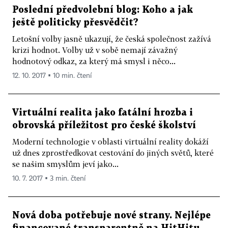
absolvent oboru právo na Právnické fakultě UK. V rámci
Poslední předvolební blog: Koho a jak
Fulbrightova stipendia absolvoval v roce 2004/05
ještě politicky přesvědčit?
výzkumný pobyt na University of California, San Diego.
Letošní volby jasně ukazují, že česká společnost zažívá
krizi hodnot. Volby už v sobě nemají závažný
hodnotový odkaz, za který má smysl i něco...
12. 10. 2017 ▪ 10 min. čtení
Virtuální realita jako fatální hrozba i
obrovská příležitost pro české školství
Moderní technologie v oblasti virtuální reality dokáží
už dnes zprostředkovat cestování do jiných světů, které
se našim smyslům jeví jako...
10. 7. 2017 ▪ 3 min. čtení
Nová doba potřebuje nové strany. Nejlépe