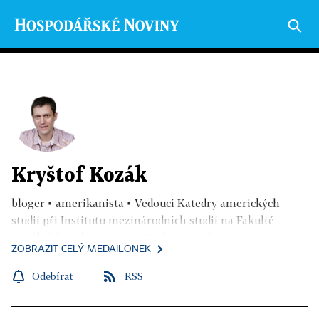
Kryštof Kozák
bloger ▪ amerikanista
▪
Vedoucí Katedry amerických
studií při Institutu mezinárodních studií na Fakultě
sociálních věd Univerzity Karlovy. Spolupracuje se
ZOBRAZIT CELÝ MEDAILONEK
společností Scio na vývoji edukativních deskových her
pro školy. Absolvent doktorského programu mezinárodní
Odebírat
RSS
teritoriální studia a magisterského oboru Americká
studia na Institutu mezinárodních studií FSV UK, rovněž