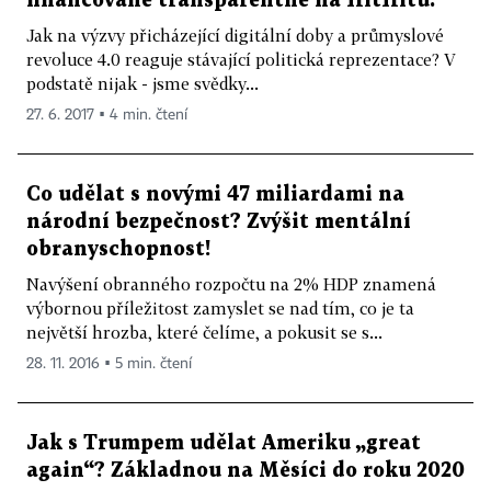
financované transparentně na HitHitu.
Jak na výzvy přicházející digitální doby a průmyslové
revoluce 4.0 reaguje stávající politická reprezentace? V
podstatě nijak - jsme svědky...
27. 6. 2017 ▪ 4 min. čtení
Co udělat s novými 47 miliardami na
národní bezpečnost? Zvýšit mentální
obranyschopnost!
Navýšení obranného rozpočtu na 2% HDP znamená
výbornou příležitost zamyslet se nad tím, co je ta
největší hrozba, které čelíme, a pokusit se s...
28. 11. 2016 ▪ 5 min. čtení
Jak s Trumpem udělat Ameriku „great
again“? Základnou na Měsíci do roku 2020