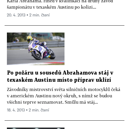
Karla Abrahama. Hned v kvalifikaci na druhý závod
šampionátu v texaském Austinu po kolizi...
20. 4. 2013 ▪ 2 min. čtení
Po požáru u sousedů Abrahamova stáj v
texaském Austinu místo příprav uklízí
Závodníky mistrovství světa silničních motocyklů čeká
v americkém Austinu nový okruh, s nímž se budou
všichni teprve seznamovat. Smůlu má stáj...
18. 4. 2013 ▪ 2 min. čtení