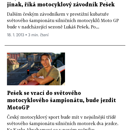
jinak, říká motocyklový závodník Pešek
Dalším českým závodníkem v prestižní kubatuře
světového šampionátu silničních motocyklů Moto GP
bude v nadcházející sezoně Lukáš Pešek. Po...
18. 1. 2013 ▪ 3 min. čtení
Pešek se vrací do světového
motocyklového šampionátu, bude jezdit
MotoGP
Český motocyklový sport bude mít v nejsilnější třídě
světového šampionátu silničních motorek dva jezdce.
Ke Karlu Abrahamovi se v novém ročníku...