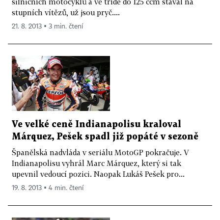
silničních motocyklů a ve třídě do 125 ccm stával na
stupních vítězů, už jsou pryč....
21. 8. 2013 ▪ 3 min. čtení
Ve velké ceně Indianapolisu kraloval
Márquez, Pešek spadl již popáté v sezoně
Španělská nadvláda v seriálu MotoGP pokračuje. V
Indianapolisu vyhrál Marc Márquez, který si tak
upevnil vedoucí pozici. Naopak Lukáš Pešek pro...
19. 8. 2013 ▪ 4 min. čtení