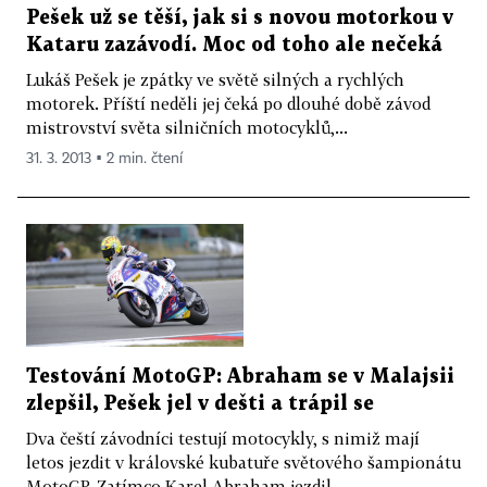
Pešek už se těší, jak si s novou motorkou v
Kataru zazávodí. Moc od toho ale nečeká
Lukáš Pešek je zpátky ve světě silných a rychlých
motorek. Příští neděli jej čeká po dlouhé době závod
mistrovství světa silničních motocyklů,...
31. 3. 2013 ▪ 2 min. čtení
Testování MotoGP: Abraham se v Malajsii
zlepšil, Pešek jel v dešti a trápil se
Dva čeští závodníci testují motocykly, s nimiž mají
letos jezdit v královské kubatuře světového šampionátu
MotoGP. Zatímco Karel Abraham jezdil...