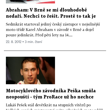
Abraham: V Brně se mi dlouhodobě
nedaří. Nechci to řešit. Prostě to tak je
Sedmkrát startoval jediný český zástupce v nejsilnější
moto třídě Karel Abraham v závodě v Brně a dojel
pouze jedinkrát. Před pěti lety na 14....
22. 8. 2012 ▪ 3 min. čtení
Motocyklového závodníka Peška smůla
neopouští - tým ProRace už ho nechce
Lukáš Pešek stál devětkrát na stupních vítězů po